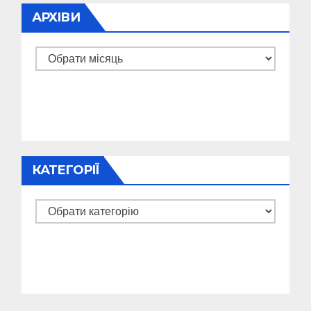
АРХІВИ
Архіви
КАТЕГОРІЇ
Категорії