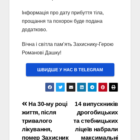
Інформація про дату прибуття тіла,
прощання та похорон буде подана
додатково.
Вічна і світла пам’ять Захиснику-Герою
Романові Дашку!
ШВИДШЕ У НАС В ТELEGRAM
Навігація
На 30-му році
14 випускників
життя, після
дрогобицьких
записів
тривалого
та стебницьких
лікування,
ліцеїв набрали
помер Захисник
максимальні