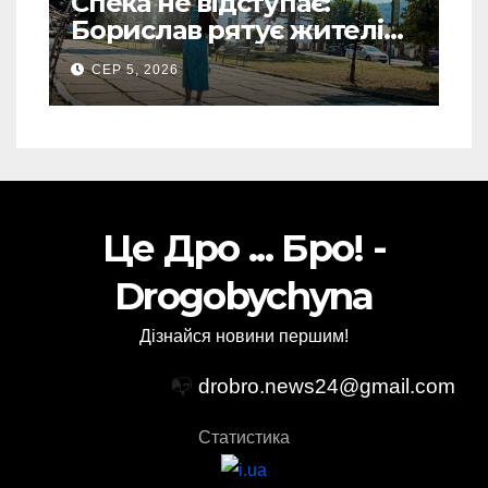
Спека не відступає:
Борислав рятує жителів
від рекордної спеки
СЕР 5, 2026
(Фото)
Це Дро ... Бро! -
Drogobychyna
Дізнайся новини першим!
📭
drobro.news24@gmail.com
Статистика