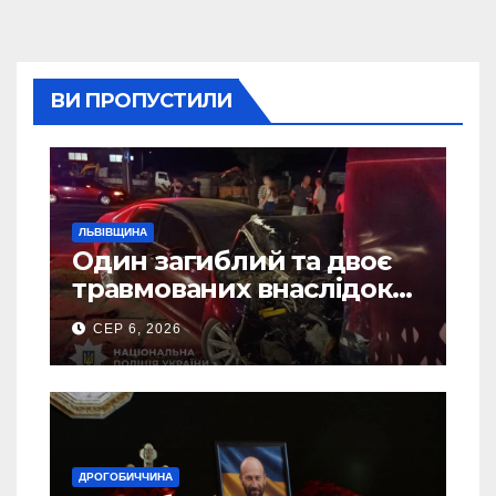
ВИ ПРОПУСТИЛИ
ЛЬВІВЩИНА
Один загиблий та двоє
травмованих внаслідок
ДТП на Самбірщині
СЕР 6, 2026
ДРОГОБИЧЧИНА