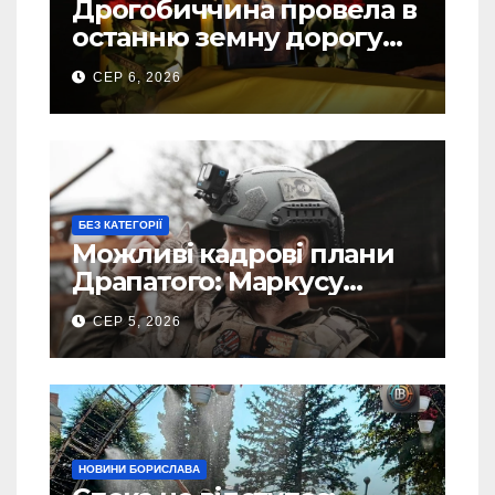
Дрогобиччина провела в
останню земну дорогу
свого Захисника – Олега
СЕР 6, 2026
Торського
БЕЗ КАТЕГОРІЇ
Можливі кадрові плани
Драпатого: Маркусу
пророкують важливу
СЕР 5, 2026
посаду у ЗСУ
НОВИНИ БОРИСЛАВА