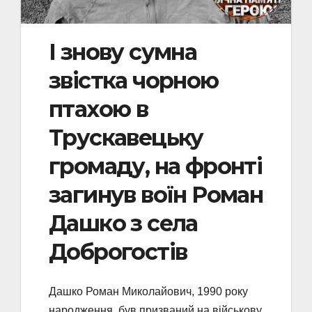
І знову сумна
звістка чорною
птахою в
Трускавецьку
громаду, на фронті
загинув воїн Роман
Дашко з села
Доброгостів
Дашко Роман Миколайович, 1990 року
народження, був призваний на військову