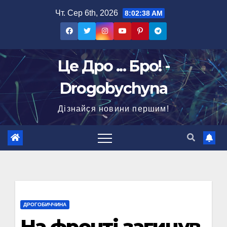
Перейти
Чт. Сер 6th, 2026
8:02:38 AM
до
вмісту
Це Дро ... Бро! -
Drogobychyna
Дізнайся новини першим!
ДРОГОБИЧЧИНА
На фронті загинув