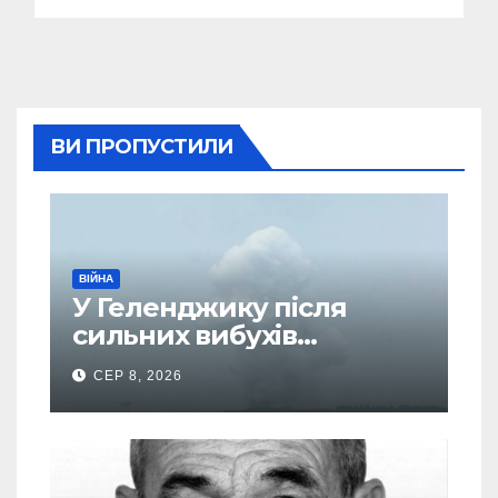
ВИ ПРОПУСТИЛИ
ВІЙНА
У Геленджику після
сильних вибухів
почалася масова
СЕР 8, 2026
евакуація