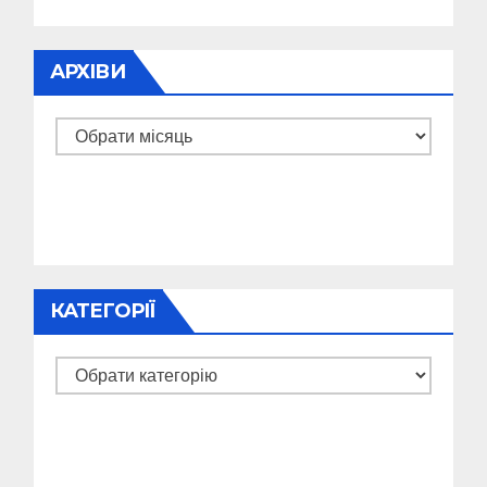
АРХІВИ
Архіви
КАТЕГОРІЇ
Категорії