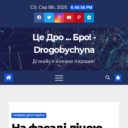
Перейти
Сб. Сер 8th, 2026
6:46:57 PM
до
вмісту
Це Дро ... Бро! -
Drogobychyna
Дізнайся новини першим!
НОВИНИ ДРОГОБИЧА
На фасаді ліцею