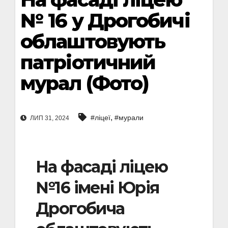
№ 16 у Дрогобичі
облаштовують
патріотичний
мурал (Фото)
,
#ліцеї
#мурали
ЛИП 31, 2024
На фасаді ліцею
№16 імені Юрія
Дрогобича