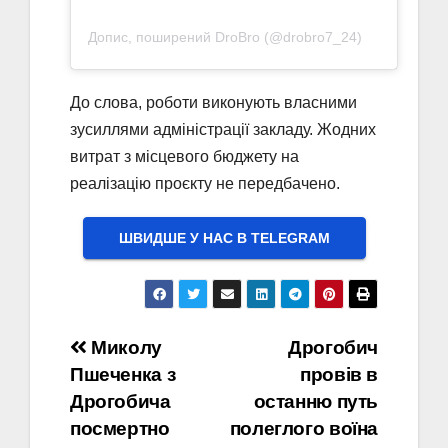
Допис, поширений DroBro (@drobro7_24)
До слова, роботи виконують власними
зусиллями адміністрації закладу. Жодних
витрат з місцевого бюджету на
реалізацію проєкту не передбачено.
ШВИДШЕ У НАС В ТELEGRAM
Навігація
Миколу
Дрогобич
Пшеченка з
провів в
записів
Дрогобича
останню путь
посмертно
полеглого воїна