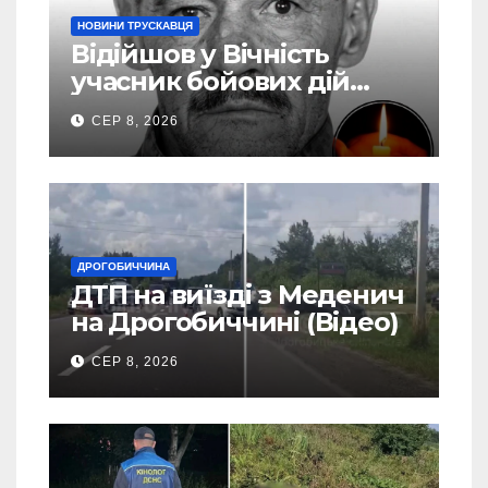
НОВИНИ ТРУСКАВЦЯ
Відійшов у Вічність
учасник бойових дій
Василь Іваникович зі
СЕР 8, 2026
Станилі
ДРОГОБИЧЧИНА
ДТП на виїзді з Меденич
на Дрогобиччині (Відео)
СЕР 8, 2026