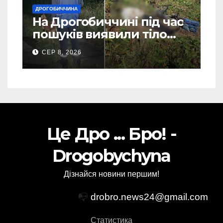
ДРОГОБИЧЧИНА
На Дрогобиччині під час
пошуків виявили тіло
зниклого чоловіка (Фото)
СЕР 8, 2026
Це Дро ... Бро! -
Drogobychyna
Дізнайся новини першим!
📭
drobro.news24@gmail.com
Статистика