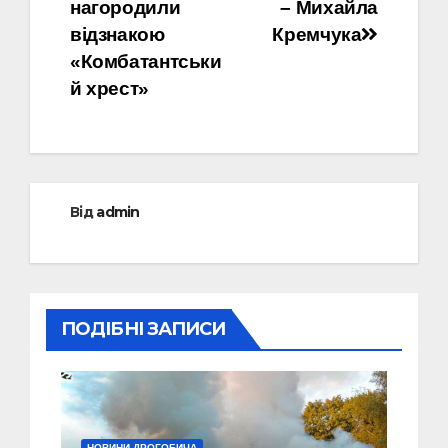
нагородили
– Михайла
відзнакою
Кремчука
«Комбатантськи
й хрест»
Від
admin
ПОДІБНІ ЗАПИСИ
НОВИНИ ДРОГОБИЧА