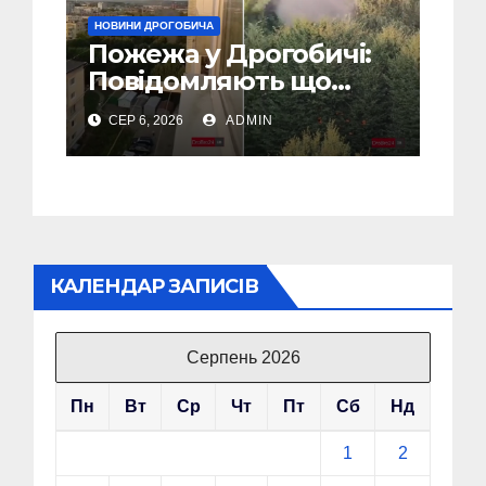
НОВИНИ ДРОГОБИЧА
Пожежа у Дрогобичі:
Повідомляють що
горіло 5 гаражів
СЕР 6, 2026
ADMIN
(Відео)
КАЛЕНДАР ЗАПИСІВ
Серпень 2026
Пн
Вт
Ср
Чт
Пт
Сб
Нд
1
2