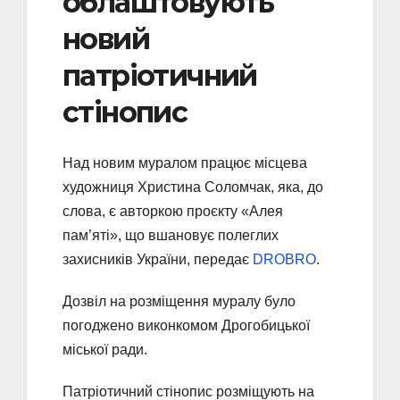
облаштовують
новий
патріотичний
стінопис
Над новим муралом працює місцева
художниця Христина Соломчак, яка, до
слова, є авторкою проєкту «Алея
пам’яті», що вшановує полеглих
захисників України, передає
DROBRO
.
Дозвіл на розміщення муралу було
погоджено виконкомом Дрогобицької
міської ради.
Патріотичний стінопис розміщують на