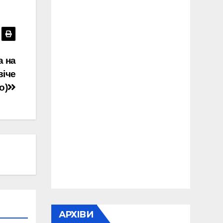
а на
віче
о)
АРХІВИ