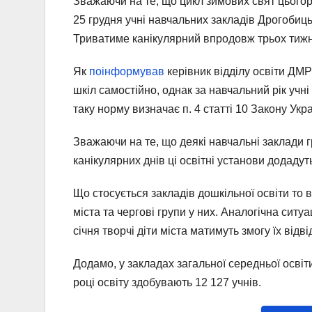
Зважаючи на те, що цикл зимових свят цьогор
25 грудня учні навчальних закладів Дрогобицьк
Триватиме канікулярний впродовж трьох тижні
Як
поінформував
керівник відділу освіти ДМР
шкіл самостійно, однак за навчальний рік учн
таку норму визначає п. 4 статті 10 Закону Ук
Зважаючи на те, що деякі навчальні заклади гр
канікулярних днів ці освітні установи додадут
Що стосується закладів дошкільної освіти то 
міста та чергові групи у них. Аналогічна сит
січня творчі діти міста матимуть змогу їх від
Додамо, у закладах загальної середньої осві
році освіту здобувають 12 127 учнів.