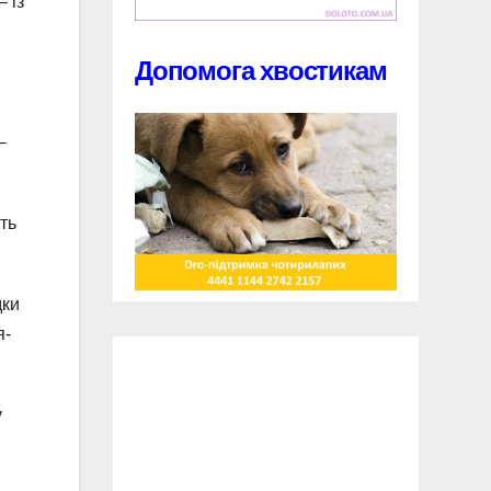
 із
Допомога хвостикам
–
ть
дки
я-
у