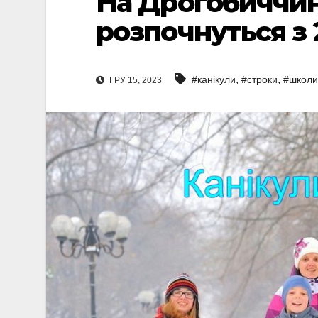
На Дрогобиччин
розпочнуться з 
,
,
#канікули
#строки
#школи
ГРУ 15, 2023