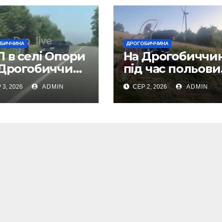
БИЧЧИНА
ДРОГОБИЧЧИНА
 в селі Опори
На Дрогобиччин
 Дрогобиччині
під час польови
део)
робіт загинув
 3, 2026
ADMIN
СЕР 2, 2026
ADMIN
тракторист