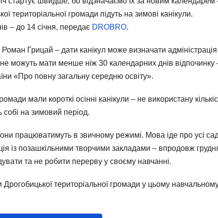
іч стартує швидше, бо відзначаємо їх за новим календарем –
ої територіальної громади підуть на зимові канікули.
в – до 14 січня, передає
DROBRO
.
 Роман Грицай – дати канікул може визначати адміністрація
і не можуть мати менше ніж 30 календарних днів відпочинку 
раїни «Про повну загальну середню освіту».
омади мали короткі осінні канікули – не використану кількіс
ь собі на зимовий період.
вони працюватимуть в звичному режимі. Мова іде про усі са
уація із позашкільними творчими закладами – впродовж грудн
відувати та не робити перерву у своєму навчанні.
ти Дрогобицької територіальної громади у цьому навчальном