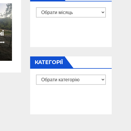
Архіви
і
х
КАТЕГОРІЇ
Категорії