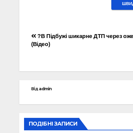
ШВИД
Навігація
?В Підбужі шикарне ДТП через ож
(Відео)
записів
Від
admin
ПОДІБНІ ЗАПИСИ