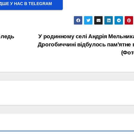
ШЕ У НАС В ТELEGRAM
еледь
У родинному селі Андрія Мельник
Дрогобиччині відбулось пам’ятне 
(Фот