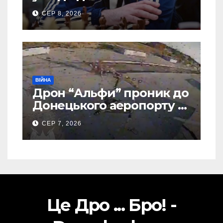
шахової слави
СЕР 8, 2026
ВІЙНА
Дрон “Альфи” проник до
Донецького аеропорту та
спалив “Шахед” ще до
СЕР 7, 2026
запуску
Це Дро ... Бро! -