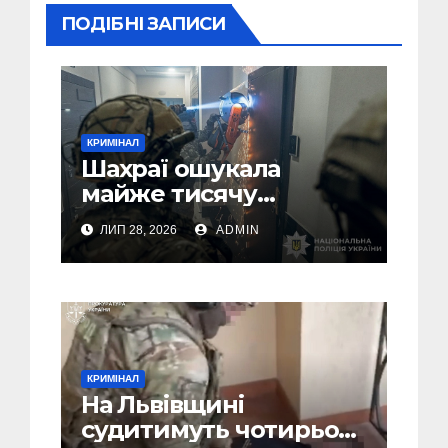
ПОДІБНІ ЗАПИСИ
КРИМІНАЛ
Шахраї ошукала
майже тисячу
українців на понад
ЛИП 28, 2026
ADMIN
мільйон доларів (Фото,
Відео)
КРИМІНАЛ
На Львівщині
судитимуть чотирьох