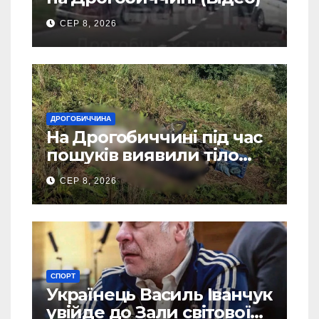
СЕР 8, 2026
ДРОГОБИЧЧИНА
На Дрогобиччині під час
пошуків виявили тіло
зниклого чоловіка
СЕР 8, 2026
СПОРТ
Українець Василь Іванчук
увійде до Зали світової