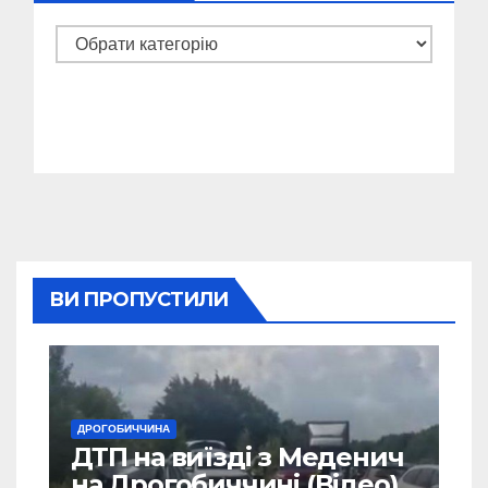
Категорії
ВИ ПРОПУСТИЛИ
ДРОГОБИЧЧИНА
ДТП на виїзді з Меденич
на Дрогобиччині (Відео)