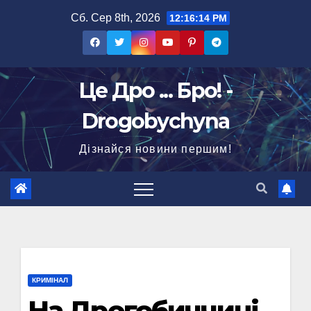
Перейти
Сб. Сер 8th, 2026
12:16:15 PM
до
вмісту
Це Дро ... Бро! -
Drogobychyna
Дізнайся новини першим!
КРИМІНАЛ
На Дрогобиччині