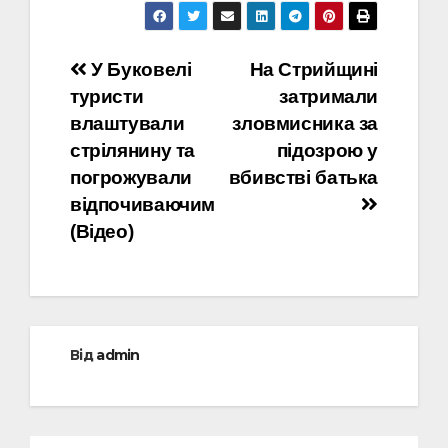
Навігація
У Буковелі
На Стрийщині
туристи
затримали
записів
влаштували
зловмисника за
стрілянину та
підозрою у
погрожували
вбивстві батька
відпочиваючим
(Відео)
Від
admin