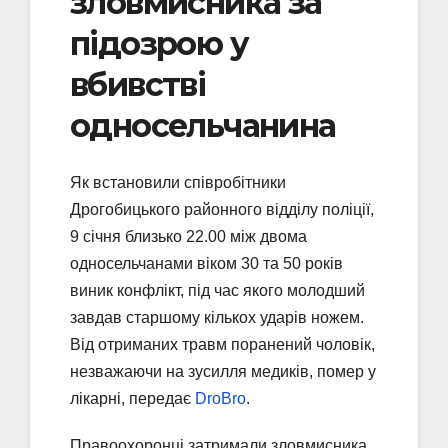
зловмисника за
підозрою у
вбивстві
односельчанина
Як встановили співробітники
Дрогобицького районного відділу поліції,
9 січня близько 22.00 між двома
односельчанами віком 30 та 50 років
виник конфлікт, під час якого молодший
завдав старшому кількох ударів ножем.
Від отриманих травм поранений чоловік,
незважаючи на зусилля медиків, помер у
лікарні, передає
DroBro
.
Правоохоронці затримали зловмисника