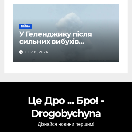
ВІЙНА
У Геленджику після
сильних вибухів
почалася масова
СЕР 8, 2026
евакуація
Це Дро ... Бро! -
Drogobychyna
Дізнайся новини першим!