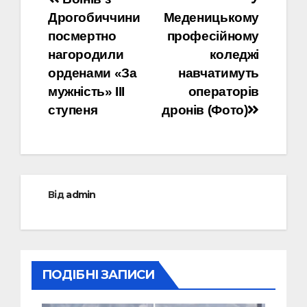
Навігація
Дрогобиччини
Меденицькому
записів
посмертно
професійному
нагородили
коледжі
орденами «За
навчатимуть
мужність» ІІІ
операторів
ступеня
дронів (Фото)
Від
admin
ПОДІБНІ ЗАПИСИ