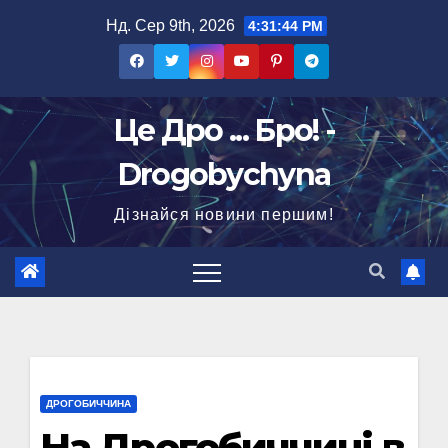
Перейти
Нд. Сер 9th, 2026
4:31:45 PM
до
вмісту
Це Дро ... Бро! -
Drogobychyna
Дізнайся новини першим!
ДРОГОБИЧЧИНА
На Дрогобиччині в