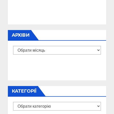
АРХІВИ
Архіви
КАТЕГОРІЇ
Категорії