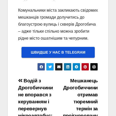
Комунальники міста закликають свідомих
мешканців громади долучитись до
благоустрою вулиць і скверів Дрогобича
– адже тільки спільно можна зробити
рідне місто ошатнішим та чепурним.
ШВИДШЕ У НАС В ТELEGRAM
Навігація
Водій з
Мешканець
Дрогобиччини
Дрогобиччини
записів
не впорався з
отримав
керуванням і
тюремний
перевернув
термін за
мікроавтобус:
проігноровану