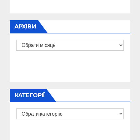
АРХІВИ
Архіви
КАТЕГОРІЇ
Категорії