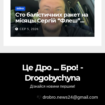
ВІЙНА
Сто балістичних ракет на
місяць: Сергій “Флеш”
закликав українців
СЕР 5, 2026
готуватися до гіршого
Це Дро ... Бро! -
Drogobychyna
Дізнайся новини першим!
📭
drobro.news24@gmail.com