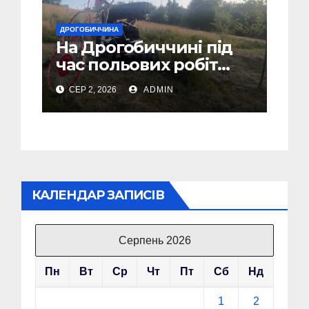
ДРОГОБИЧЧИНА
На Дрогобиччині під
час польових робіт
загинув тракторист
СЕР 2, 2026
ADMIN
КАЛЕНДАР ЗАПИСІВ
Серпень 2026
Пн
Вт
Ср
Чт
Пт
Сб
Нд
1
2