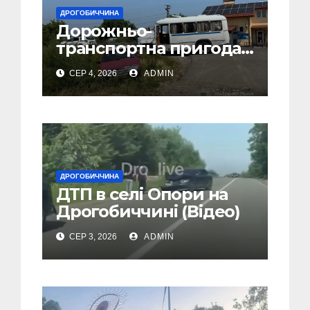
ДРОГОБИЧЧИНА
Дорожньо-
транспортна пригода
у селі Попелі на
СЕР 4, 2026
ADMIN
Дрогобиччині
ДРОГОБИЧЧИНА
ДТП в селі Опори на
Дрогобиччині (Відео)
СЕР 3, 2026
ADMIN