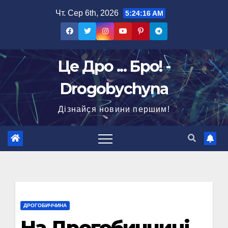
Перейти
Чт. Сер 6th, 2026
5:24:17 AM
до
вмісту
Це Дро ... Бро! -
Drogobychyna
Дізнайся новини першим!
ДРОГОБИЧЧИНА
На Дрогобиччині