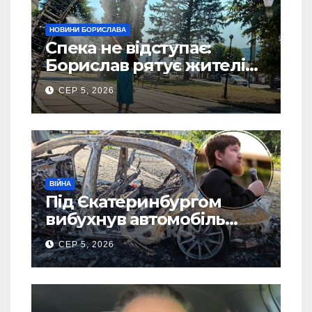
НОВИНИ БОРИСЛАВА
Спека не відступає:
Борислав рятує жителів
від рекордної спеки
СЕР 5, 2026
(Фото)
ВІЙНА
Під Єкатеринбургом
вибухнув автомобіль
голови компанії-
СЕР 5, 2026
виробника дронів “Упир”
– перші подробиці