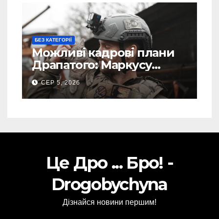
БЕЗ КАТЕГОРІЇ
Можливі кадрові плани
Драпатого: Маркусу
пророкують важливу
СЕР 5, 2026
посаду у ЗСУ
Це Дро ... Бро! -
Drogobychyna
Дізнайся новини першим!