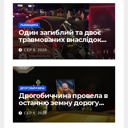
ЛЬВІВЩИНА
Один загиблий та двоє
травмованих внаслідок
ДТП на Самбірщині
СЕР 6, 2026
ДРОГОБИЧЧИНА
Дрогобиччина провела в
останню земну дорогу
свого Захисника – Олега
СЕР 6, 2026
Торського