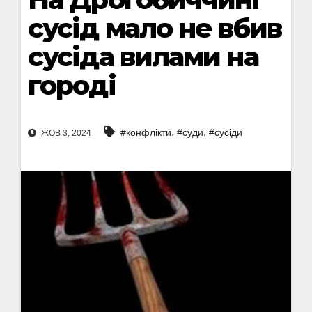
сусід мало не вбив
сусіда вилами на
городі
,
,
#конфлікти
#суди
#сусіди
ЖОВ 3, 2024