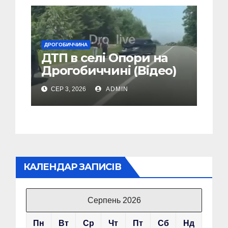
ДРОГОБИЧЧИНА
ДТП в селі Опори на
Дрогобиччині (Відео)
СЕР 3, 2026
ADMIN
КАЛЕНДАР ЗАПИСІВ
Серпень 2026
Пн
Вт
Ср
Чт
Пт
Сб
Нд