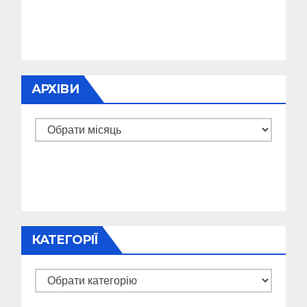
АРХІВИ
Архіви
КАТЕГОРІЇ
Категорії