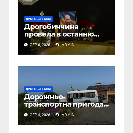
ДРОГОБИЧЧИНА
Дрогобиччина
провела в останню
земну дорогу свого
СЕР 6, 2026
ADMIN
Захисника – Олега
Торського
ДРОГОБИЧЧИНА
Дорожньо-
транспортна пригода
у селі Попелі на
СЕР 4, 2026
ADMIN
Дрогобиччині