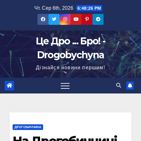
Перейти
Чт. Сер 6th, 2026
6:48:27 PM
до
вмісту
Це Дро ... Бро! -
Drogobychyna
Дізнайся новини першим!
ДРОГОБИЧЧИНА
На Дрогобиччині