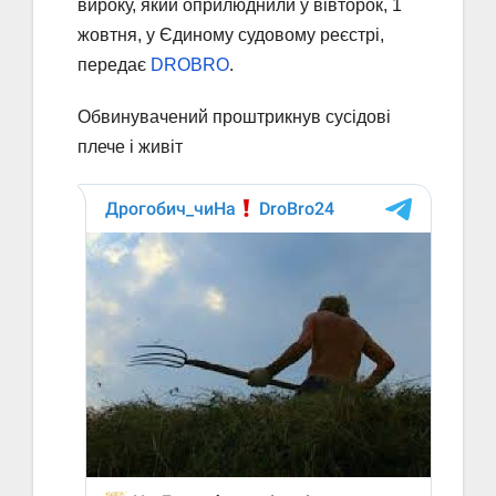
вироку, який оприлюднили у вівторок, 1
жовтня, у Єдиному судовому реєстрі,
передає
DROBRO
.
Обвинувачений проштрикнув сусідові
плече і живіт