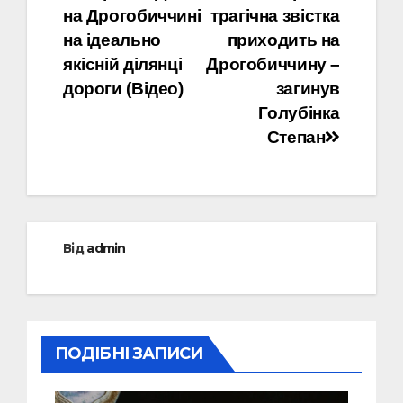
на Дрогобиччині
трагічна звістка
записів
на ідеально
приходить на
якісній ділянці
Дрогобиччину –
дороги (Відео)
загинув
Голубінка
Степан
Від
admin
ПОДІБНІ ЗАПИСИ