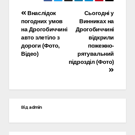
Навігація
Внаслідок
Сьогодні у
погодних умов
Винниках на
записів
на Дрогобиччині
Дрогобиччині
авто злетіло з
відкрили
дороги (Фото,
пожежно-
Відео)
рятувальний
підрозділ (Фото)
Від
admin