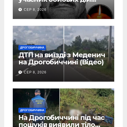
Василь Іваникович зі
СЕР 8, 2026
Станилі
ДРОГОБИЧЧИНА
ДТП на виїзді з Меденич
на Дрогобиччині (Відео)
СЕР 8, 2026
ДРОГОБИЧЧИНА
На Дрогобиччині під час
пошуків виявили тіло