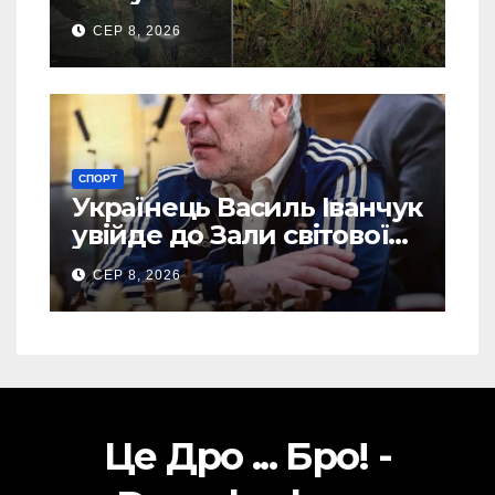
зниклого чоловіка (Фото)
СЕР 8, 2026
СПОРТ
Українець Василь Іванчук
увійде до Зали світової
шахової слави
СЕР 8, 2026
Це Дро ... Бро! -