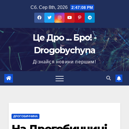
Перейти
Сб. Сер 8th, 2026
2:47:09 PM
до
вмісту
Це Дро ... Бро! -
Drogobychyna
Дізнайся новини першим!
ДРОГОБИЧЧИНА
На Дрогобиччині