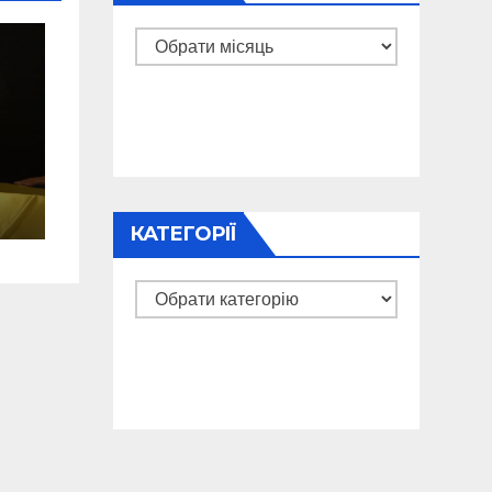
Архіви
КАТЕГОРІЇ
о
Категорії