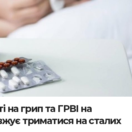
і на грип та ГРВІ на
жує триматися на сталих