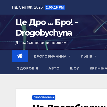
Перейти
Нд. Сер 9th, 2026
2:00:17 PM
до
вмісту
Це Дро ... Бро! -
Drogobychyna
Дізнайся новини першим!
ДРОГОБИЧЧИНА
ЛЬВІВ
ЗДОРОВ’Я
АВТО
ШОУ
КРИМІН
ДРОГОБИЧЧИНА