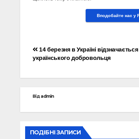
Вподобайте нас у 
Навігація
14 березня в Україні відзначаєтьс
українського добровольця
записів
Від
admin
ПОДІБНІ ЗАПИСИ