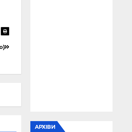
о)
АРХІВИ