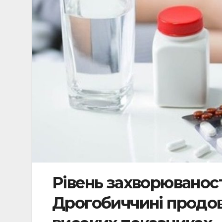
Рівень захворюваност
Дрогобиччині продов