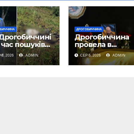
БИЧЧИНА
ДРОГОБИЧЧИНА
 Дрогобиччині
Дрогобиччина
 час пошуків
провела в
вили тіло
останню земну
 8, 2026
ADMIN
СЕР 6, 2026
ADMIN
иклого
дорогу свого
овіка (Фото)
Захисника –
Олега Торськог