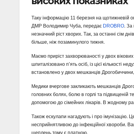
високих показниках
Таку інформацію 11 березня на щотижневій о
ДМР Володимир Чуба, передає
DROBRO
. За
незначний ріст хворих. Так, за останні сім дні
більше, ніж позаминулого тижня.
Маємо приріст захворюваності у двох вікових 
шпиталізовано п’ять осіб, із цієї кількості не
встановлено у двох мешканців Дрогобиччини
Медики вчергове закликають мешканців Дрогоб
головних болях, болю в горлі та підвищеній 
допомогою до сімейних лікарів. В жодному ра
Також ескулапи нагадують і про імунізацію. Ц
несприйнятливою до інфекційної хвороби. Вак
щеплень тому є платною.