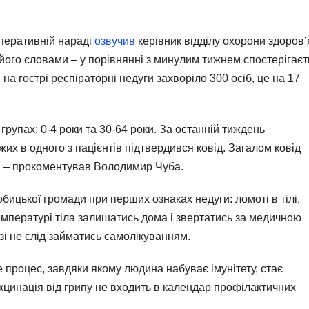
перативній нараді
озвучив
керівник відділу охорони здоров’
 його словами – у порівнянні з минулим тижнем спостерігаєт
в на гострі респіраторні недуги захворіло 300 осіб, це на 17
групах: 0-4 роки та 30-64 роки. За останній тиждень
дужих в одного з пацієнтів підтвердився ковід. Загалом ковід
, – прокоментував Володимир Чуба.
ицької громади при перших ознаках недуги: ломоті в тілі,
температурі тіла залишатись дома і звертатись за медичною
зі не слід займатись самолікуванням.
е процес, завдяки якому людина набуває імунітету, стає
цинація від грипу не входить в календар профілактичних