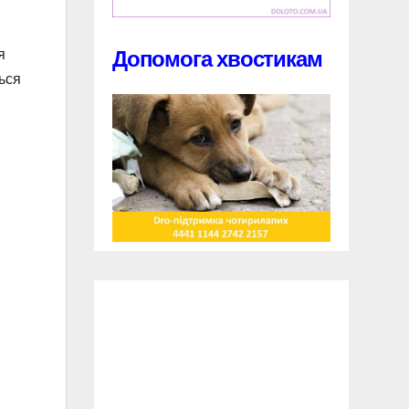
я
Допомога хвостикам
ься