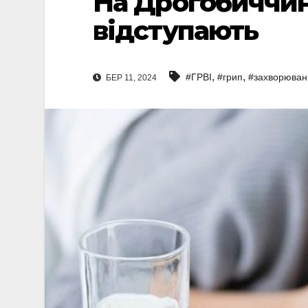
На Дрогобиччині
відступають
,
,
#ГРВІ
#грип
#захворюван
БЕР 11, 2024