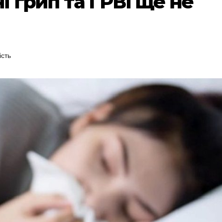
 грип та ГРВІ ще не
ість