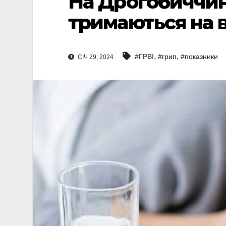
На Дрогобиччині
тримаються на 
,
,
#ГРВІ
#грип
#показники
СІЧ 29, 2024