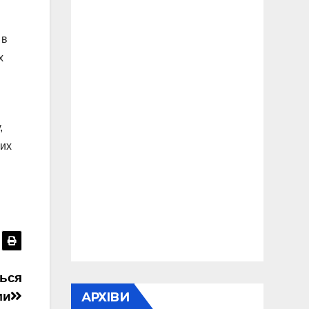
 в
х
,
них
ться
ми
АРХІВИ