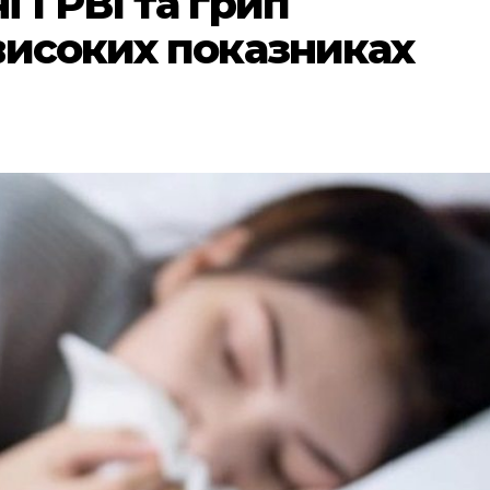
 ГРВІ та грип
високих показниках