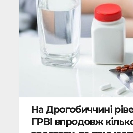
На Дрогобиччині ріве
ГРВІ впродовж кільк