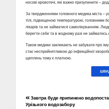
носові кровотечі, які важко призупинити – д
За твердженнями головного медика міста – у
тілі, підвищеною температурою, головними бо
лікарів та не займатися самолікуванням. Люди
берегти себе та в жодному разі не займатись
Також медики закликають не забувати про імун
стає несприйнятливою до інфекційної хвороби
щеплень тому є платною.
ШВИД
Навігація
Завтра буде припинено водопоста
Урізького водозабору