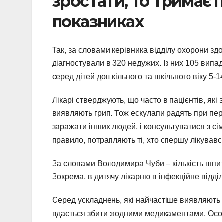
зростати, то тримаєт
показниках
Так, за словами керівника відділу охорони зд
діагностували в 320 недужих. Із них 105 випа
серед дітей дошкільного та шкільного віку 5-
Лікарі стверджують, що часто в пацієнтів, які
виявляють грип. Тож ескулапи радять при п
заражати інших людей, і консультуватися з сі
правило, потрапляють ті, хто спершу лікував
За словами Володимира Чуби – кількість шпит
Зокрема, в дитячу лікарню в інфекційне відді
Серед ускладнень, які найчастіше виявляють у
вдається збити жодними медикаментами. Осо