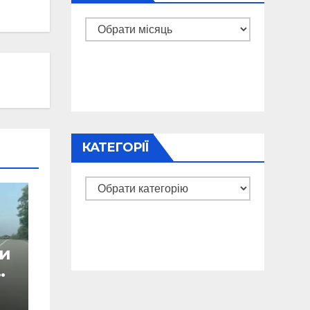
Архіви
КАТЕГОРІЇ
Категорії
ри
і