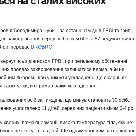
ься на сталих високих
оров’я Володимира Чуби – за останні сім днів ГРВІ та грип
дків захворювання серед осіб віком 60+, а 87 недужих вияв
14 рр, передає
DROBRO
.
 звернулись з діагнозом ГРВІ, при ретельному обстеженні
ерших проявах захворювання залишатися вдома, аби не
мейним лікарем, щоб уникнути ускладнень. До лікарні, як
ся самотужки, й отримав важкі ускладнення.
алізованих осіб за тиждень, що минув становить 30 осіб.
лення ушпиталено 11 дітей, серед них пацієнти віком 0-4 рр.
 хворих: важкі пневмонії, висока температура тіла, яку не
бливо це стосується дітей. Ще одним проявом захворювань