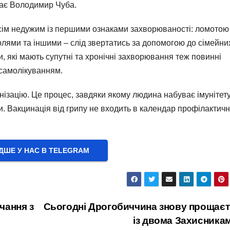
одає Володимир Чуба.
сім недужим із першими ознаками захворюваності: ломотою
лями та іншими – слід звертатись за допомогою до сімейни
, які мають супутні та хронічні захворювання теж повинні
 самолікуванням.
ізацію. Це процес, завдяки якому людина набуває імунітету
. Вакцинація від грипу не входить в календар профілактич
ШЕ У НАС В ТELEGRAM
чання з
Сьогодні Дрогобиччина знову прощає
із двома Захисника