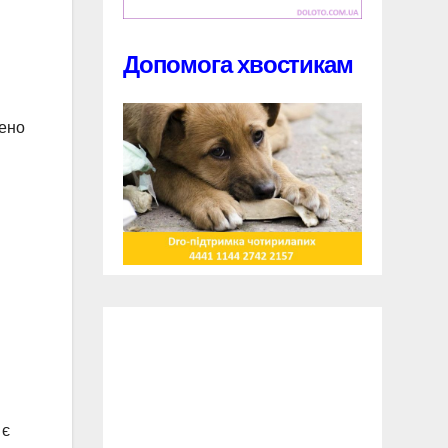
Допомога хвостикам
лено
 є