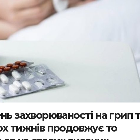
нь захворюваності на грип 
ох тижнів продовжує то