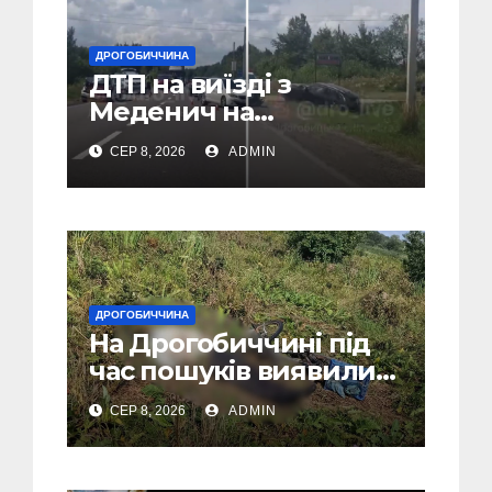
ДРОГОБИЧЧИНА
ДТП на виїзді з
Меденич на
Дрогобиччині (Відео)
СЕР 8, 2026
ADMIN
ДРОГОБИЧЧИНА
На Дрогобиччині під
час пошуків виявили
тіло зниклого чоловіка
СЕР 8, 2026
ADMIN