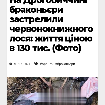
браконьєри
застрелили
червонокнижного
лося: життя ціною
в 130 тис. (Фото)
,
#арешти
#браконьєри
ЛЮТ 5, 2024