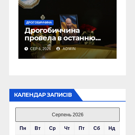
ДРОГОБИЧЧИНА
Дрогобиччина
провела в останню
земну дорогу свого
СЕР 6, 2026
ADMIN
Захисника – Олега
Торського
КАЛЕНДАР ЗАПИСІВ
Серпень 2026
Пн
Вт
Ср
Чт
Пт
Сб
Нд