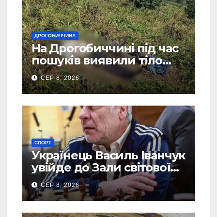
ДРОГОБИЧЧИНА
На Дрогобиччині під час
пошуків виявили тіло
зниклого чоловіка
СЕР 8, 2026
СПОРТ
Українець Василь Іванчук
увійде до Зали світової
шахової слави
СЕР 8, 2026