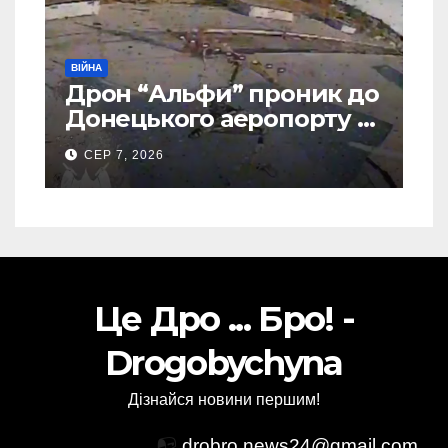
ВІЙНА
Дрон “Альфи” проник до
Донецького аеропорту та
спалив “Шахед” ще до
СЕР 7, 2026
запуску
Це Дро ... Бро! -
Drogobychyna
Дізнайся новини першим!
📭
drobro.news24@gmail.com