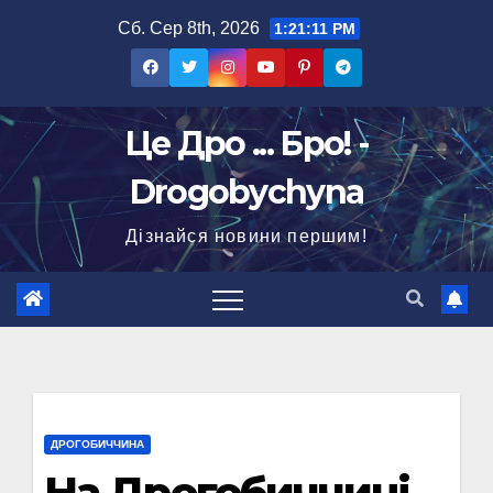
Перейти
Сб. Сер 8th, 2026
1:21:12 PM
до
вмісту
Це Дро ... Бро! -
Drogobychyna
Дізнайся новини першим!
ДРОГОБИЧЧИНА
На Дрогобиччині