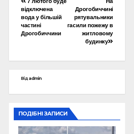
Навігація
7 лютого буде
На
відключена
Дрогобиччині
записів
вода у більшій
рятувальники
частині
гасили пожежу в
Дрогобиччини
житловому
будинку
Від
admin
ПОДІБНІ ЗАПИСИ