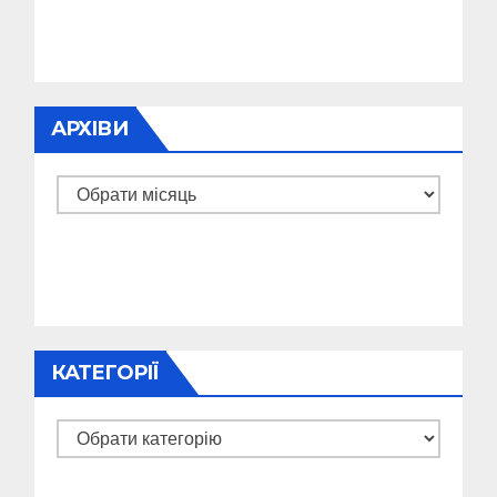
АРХІВИ
Архіви
КАТЕГОРІЇ
Категорії