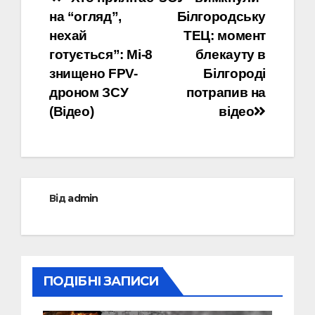
Навігація
на “огляд”,
Білгородську
записів
нехай
ТЕЦ: момент
готується”: Мі-8
блекауту в
знищено FPV-
Білгороді
дроном ЗСУ
потрапив на
(Відео)
відео
Від
admin
ПОДІБНІ ЗАПИСИ