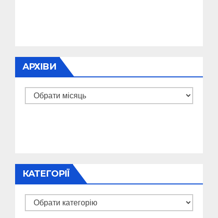
АРХІВИ
Архіви
КАТЕГОРІЇ
Категорії