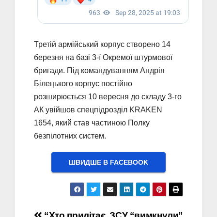
Третій армійський корпус створено 14
березня на базі 3-ї Окремої штурмової
бригади. Під командуванням Андрія
Білецького корпус постійно
розширюється 10 вересня до складу 3-го
АК увійшов спецпідрозділ KRAKEN
1654, який став частиною Полку
безпілотних систем.
ШВИДШЕ В FACEBOOK
“Хто прилітає
ЗСУ “вимкнули”