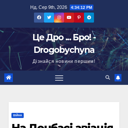
Перейти
Нд. Сер 9th, 2026
4:34:13 PM
до
вмісту
Це Дро ... Бро! -
Drogobychyna
Дізнайся новини першим!
ВІЙНА
На Донбасі авіація