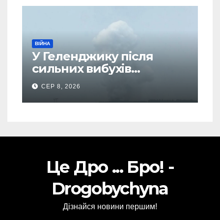
ВІЙНА
У Геленджику після
сильних вибухів
почалася масова
СЕР 8, 2026
евакуація
Це Дро ... Бро! -
Drogobychyna
Дізнайся новини першим!