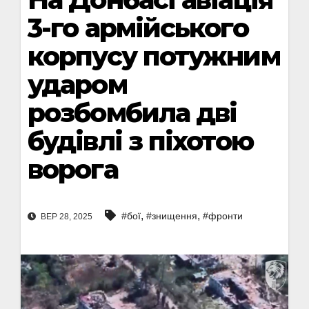
3-го армійського
корпусу потужним
ударом
розбомбила дві
будівлі з піхотою
ворога
,
,
#бої
#знищення
#фронти
ВЕР 28, 2025