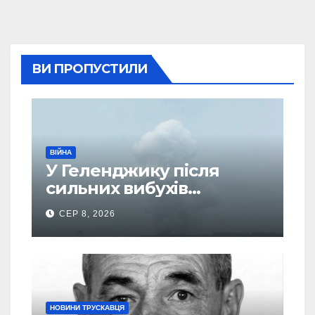
ВИ ПРОПУСТИЛИ
ВІЙНА
У Геленджику після
сильних вибухів
почалася масова
СЕР 8, 2026
евакуація
НОВИНИ ТРУСКАВЦЯ