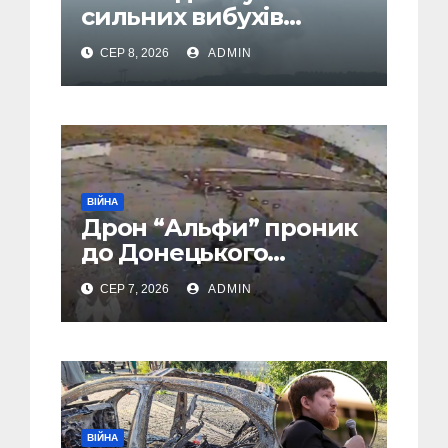
сильних вибухів
почалася масова
СЕР 8, 2026
ADMIN
евакуація
ВІЙНА
Дрон “Альфи” проник
до Донецького
аеропорту та спалив
СЕР 7, 2026
ADMIN
“Шахед” ще до запуску
ВІЙНА