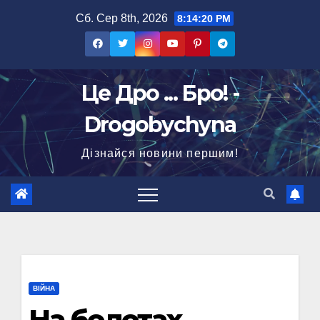
Перейти
Сб. Сер 8th, 2026
8:14:20 PM
до
вмісту
Це Дро ... Бро! -
Drogobychyna
Дізнайся новини першим!
ВІЙНА
На болотах