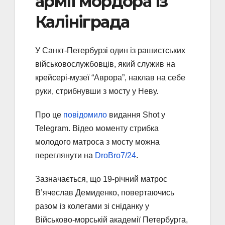
армії мордора із
Калініграда
У Санкт-Петербурзі один із рашистських
військовослужбовців, який служив на
крейсері-музеї “Аврора”, наклав на себе
руки, стрибнувши з мосту у Неву.
Про це
повідомило
видання Shot у
Telegram. Відео моменту стрибка
молодого матроса з мосту можна
переглянути на
DroBro7/24
.
Зазначається, що 19-річний матрос
В’ячеслав Демиденко, повертаючись
разом із колегами зі сніданку у
Військово-морській академії Петербурга,