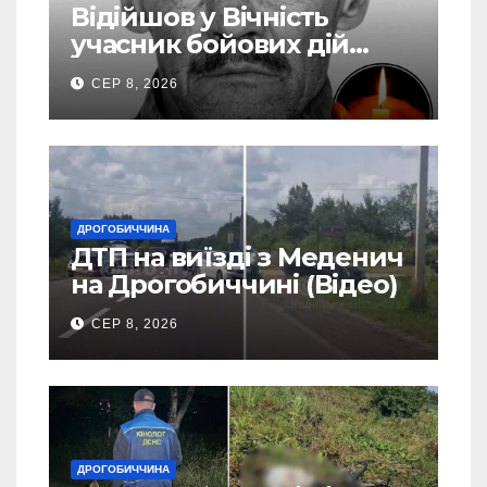
Відійшов у Вічність
учасник бойових дій
Василь Іваникович зі
СЕР 8, 2026
Станилі
ДРОГОБИЧЧИНА
ДТП на виїзді з Меденич
на Дрогобиччині (Відео)
СЕР 8, 2026
ДРОГОБИЧЧИНА