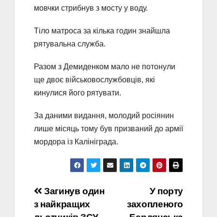
мовчки стрибнув з мосту у воду.
Тіло матроса за кілька годин знайшла
рятувальна служба.
Разом з Демиденком мало не потонули
ще двоє військовослужбовців, які
кинулися його рятувати.
За даними видання, молодий росіянин
лише місяць тому був призваний до армії
мордора із Калініграда.
Навігація
Загинув один
У порту
з найкращих
захопленого
записів