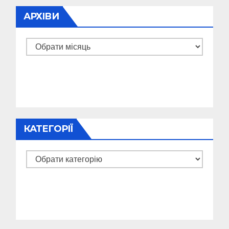
АРХІВИ
Архіви
КАТЕГОРІЇ
Категорії