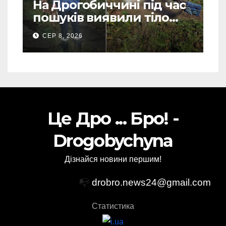
На Дрогобиччині під час
пошуків виявили тіло
зниклого чоловіка (Фото)
СЕР 8, 2026
Це Дро ... Бро! -
Drogobychyna
Дізнайся новини першим!
📭
drobro.news24@gmail.com
Статистика