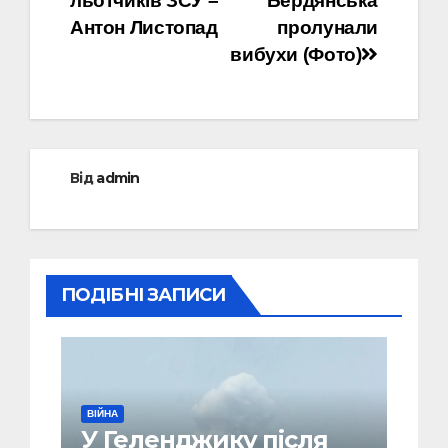
льотчиків ЗСУ –
Бердянська
Антон Листопад
пролунали
вибухи (Фото)
Від
admin
ПОДІБНІ ЗАПИСИ
ВІЙНА
У Геленджику після