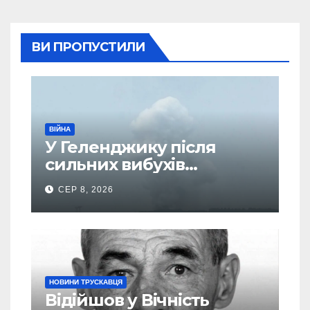
ВИ ПРОПУСТИЛИ
ВІЙНА
У Геленджику після
сильних вибухів
почалася масова
СЕР 8, 2026
евакуація
НОВИНИ ТРУСКАВЦЯ
Відійшов у Вічність