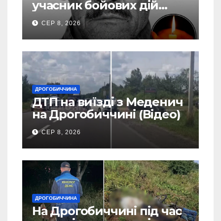
учасник бойових дій
Василь Іваникович зі
СЕР 8, 2026
Станилі
ДРОГОБИЧЧИНА
ДТП на виїзді з Меденич
на Дрогобиччині (Відео)
СЕР 8, 2026
ДРОГОБИЧЧИНА
На Дрогобиччині під час