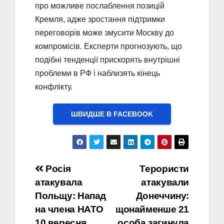
про можливе послаблення позицій
Кремля, адже зростання підтримки
переговорів може змусити Москву до
компромісів. Експерти прогнозують, що
подібні тенденції прискорять внутрішні
проблеми в РФ і наблизять кінець
конфлікту.
ШВИДШЕ В FACEBOOK
Навігація
Росія
Терористи
атакувала
атакували
записів
Польщу: Напад
Донеччину:
на члена НАТО
щонайменше 21
10 вересня
особа загинула