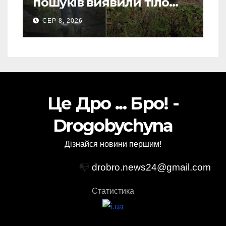
пошуків виявили тіло
зниклого чоловіка (Фото)
СЕР 8, 2026
Це Дро ... Бро! -
Drogobychyna
Дізнайся новини першим!
📭
drobro.news24@gmail.com
Статистика