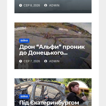
почалася масова
СЕР 8, 2026
ADMIN
евакуація
ВІЙНА
Дрон “Альфи” проник
до Донецького
аеропорту та спалив
СЕР 7, 2026
ADMIN
“Шахед” ще до запуску
ВІЙНА
Під Єкатеринбургом