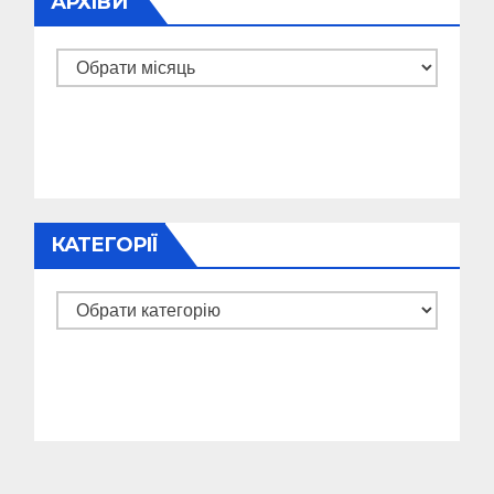
АРХІВИ
Архіви
КАТЕГОРІЇ
Категорії