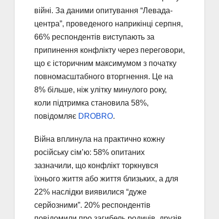
війні. За даними опитування “Левада-
центра”, проведеного наприкінці серпня,
66% респондентів виступають за
припинення конфлікту через переговори,
що є історичним максимумом з початку
повномасштабного вторгнення. Це на
8% більше, ніж улітку минулого року,
коли підтримка становила 58%,
повідомляє
DROBRO
.
Війна вплинула на практично кожну
російську сім’ю: 58% опитаних
зазначили, що конфлікт торкнувся
їхнього життя або життя близьких, а для
22% наслідки виявилися “дуже
серйозними”. 20% респондентів
повідомили про загибель родичів, друзів