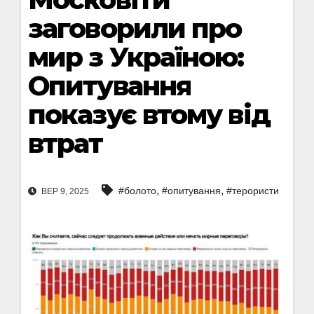
заговорили про
мир з Україною:
Опитування
показує втому від
втрат
,
,
#болото
#опитування
#терористи
ВЕР 9, 2025