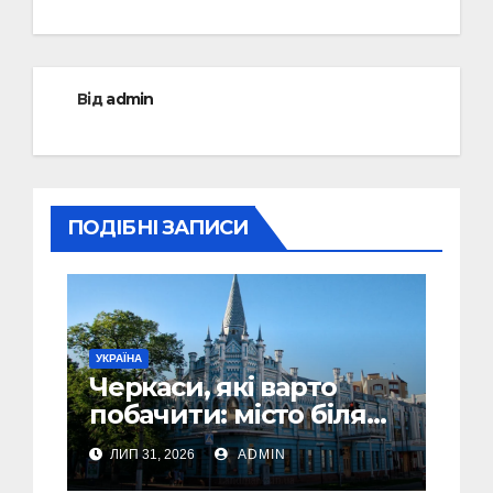
Від
admin
ПОДІБНІ ЗАПИСИ
УКРАЇНА
Черкаси, які варто
побачити: місто біля
Дніпра, зелені парки
ЛИП 31, 2026
ADMIN
та місця з особливою