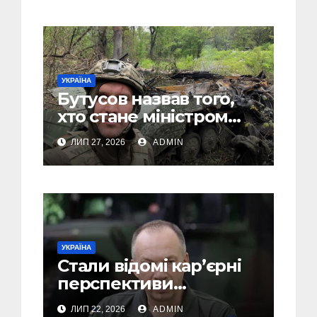
атмосферою
УКРАЇНА
Бутусов назвав того,
хто стане міністром
оборони України, і
ЛИП 27, 2026
ADMIN
пояснив, чому інакше
не може бути
УКРАЇНА
Стали відомі кар’єрні
перспективи
Сирського після
ЛИП 22, 2026
ADMIN