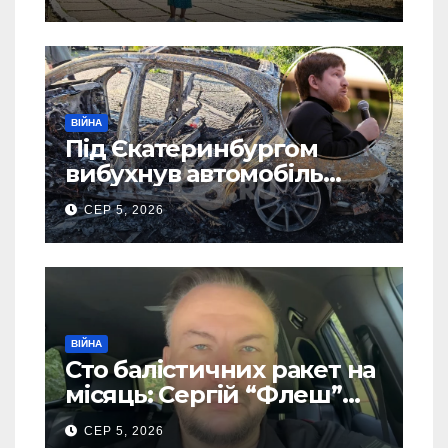
(Фото)
ВІЙНА
Під Єкатеринбургом
вибухнув автомобіль
голови компанії-
СЕР 5, 2026
виробника дронів “Упир”
– перші подробиці
ВІЙНА
Сто балістичних ракет на
місяць: Сергій “Флеш”
закликав українців
СЕР 5, 2026
готуватися до гіршого