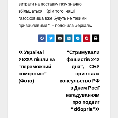
витрати на поставку газу значно
збільшаться . Крім того, наші
газосховища вже будуть не такими
привабливими “, – пояснила Зеркаль.
Навігація
Україна і
“Стримували
УЄФА пішли на
фашистів 242
записів
“переможний
дня”, – СБУ
компроміс”
привітала
(Фото)
консульство РФ
з Днем Росії
нагадуванням
про подвиг
“кіборгів”