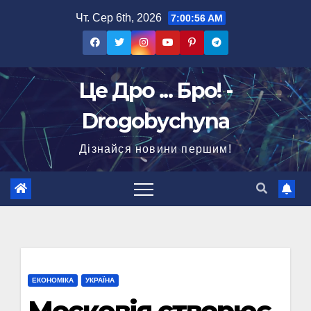
Перейти
Чт. Сер 6th, 2026
7:00:56 AM
до
вмісту
Це Дро ... Бро! -
Drogobychyna
Дізнайся новини першим!
ЕКОНОМІКА
УКРАЇНА
Московія створює