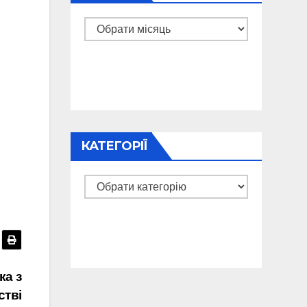
Архіви
КАТЕГОРІЇ
Категорії
ка з
стві