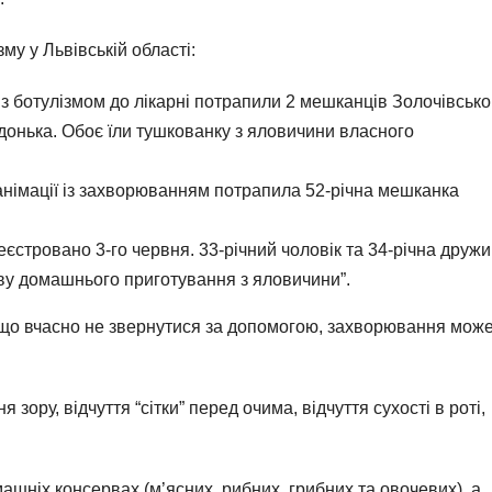
му у Львівській області:
 з ботулізмом до лікарні потрапили 2 мешканців Золочівсько
а донька. Обоє їли тушкованку з яловичини власного
еанімації із захворюванням потрапила 52-річна мешканка
стровано 3-го червня. 33-річний чоловік та 34-річна дружи
у домашнього приготування з яловичини”.
кщо вчасно не звернутися за допомогою, захворювання мож
ру, відчуття “сітки” перед очима, відчуття сухості в роті,
ашніх консервах (м’ясних, рибних, грибних та овочевих), а