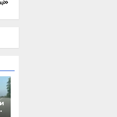
ці
ри
і