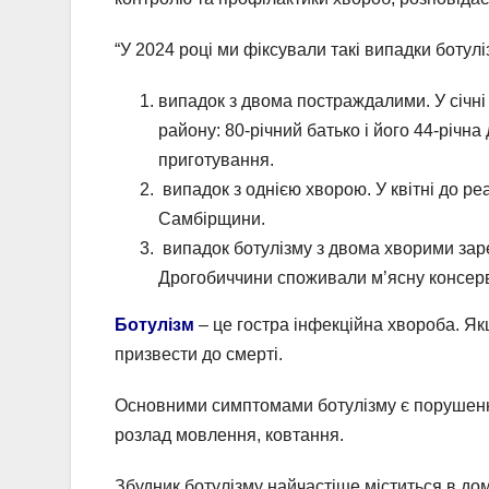
“У 2024 році ми фіксували такі випадки ботуліз
випадок з двома постраждалими. У січні
району: 80-річний батько і його 44-річн
приготування.
випадок з однією хворою. У квітні до р
Самбірщини.
випадок ботулізму з двома хворими зареє
Дрогобиччини споживали м’ясну консерв
Ботулізм
– це гостра інфекційна хвороба. Я
призвести до смерті.
Основними симптомами ботулізму є порушення зо
розлад мовлення, ковтання.
Збудник ботулізму найчастіше міститься в дом