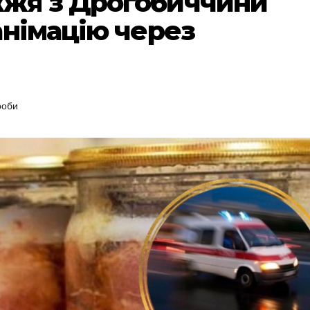
жя з Дрогобиччини
анімацію через
роби