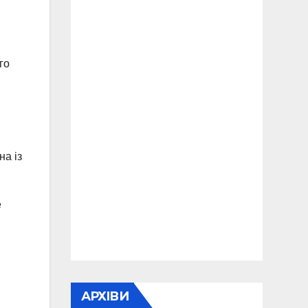
го
на із
е
АРХІВИ