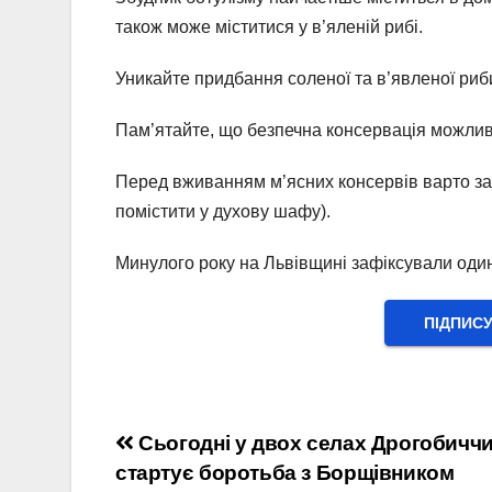
також може міститися у в’яленій рибі.
Уникайте придбання соленої та в’явленої риби
Пам’ятайте, що безпечна консервація можлив
Перед вживанням м’ясних консервів варто за
помістити у духову шафу).
Минулого року на Львівщині зафіксували один
ПІДПИС
Навігація
Сьогодні у двох селах Дрогобичч
стартує боротьба з Борщівником