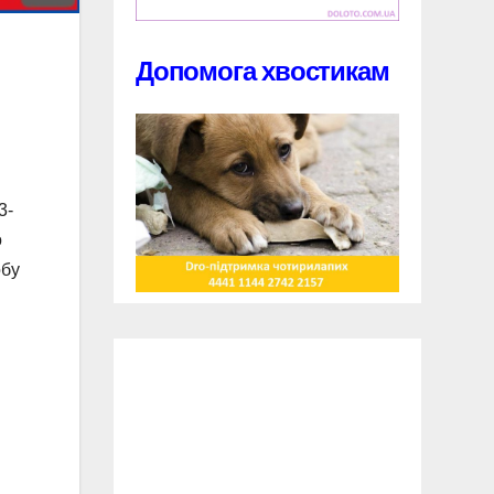
Допомога хвостикам
3-
о
обу