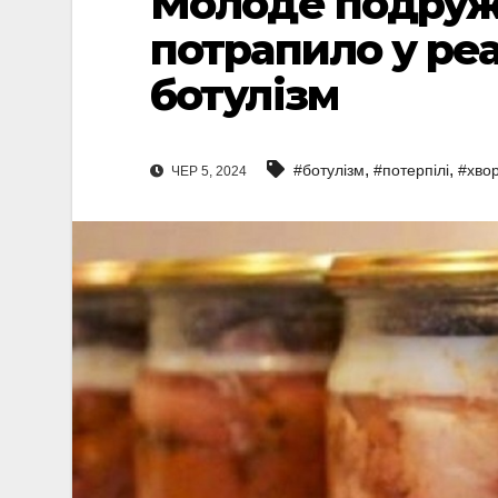
Молоде подруж
потрапило у ре
ботулізм
,
,
#ботулізм
#потерпілі
#хво
ЧЕР 5, 2024