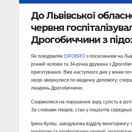
До Львівської обласно
червня госпіталізува
Дрогобиччини з підо
Як повідомляє
DROBRO
з посиланням на Льв
річний чоловік та 34-річна дружина з Дрогоб
приготування. Вже наступного дня у жінки поч
хворі звернулися по медичну допомогу: спершу
лікарень Дрогобиччини.
Скаржилися на порушення зору, сухість в роті
За словами лікарів, стан у пацієнтів середнь
Ірина Куліш, завідувачка відділу моніторингу
контролю та профілактики хвороб, розповідає