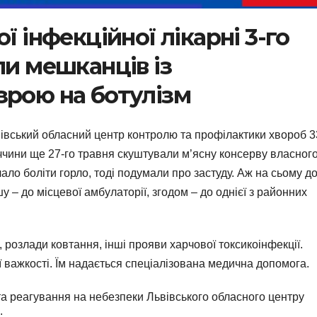
ї інфекційної лікарні 3-го
ли мешканців із
зрою на ботулізм
івський обласний центр контролю та профілактики хвороб 3
иччини ще 27-го травня скуштували м’ясну консерву власног
ало боліти горло, тоді подумали про застуду. Аж на сьому д
 – до місцевої амбулаторії, згодом – до однієї з районних
, розлади ковтання, інші прояви харчової токсикоінфекції.
ої важкості. Їм надається спеціалізована медична допомога.
 та реагування на небезпеки Львівського обласного центру
: