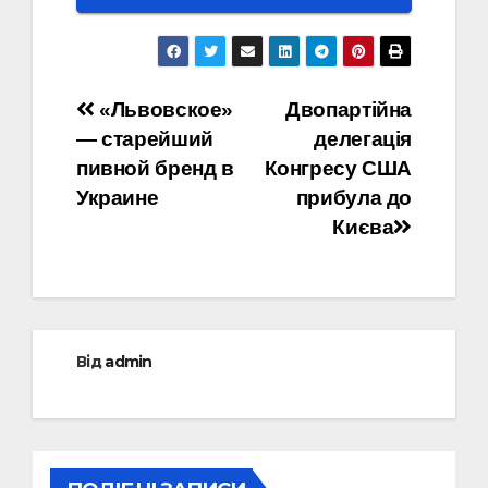
Навігація
«Львовское»
Двопартійна
— старейший
делегація
записів
пивной бренд в
Конгресу США
Украине
прибула до
Києва
Від
admin