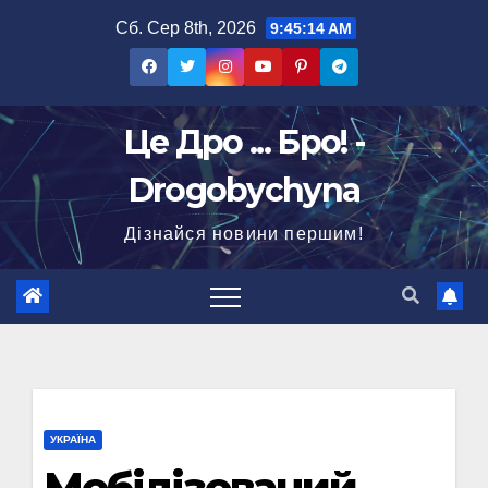
Перейти
Сб. Сер 8th, 2026
9:45:15 AM
до
вмісту
Це Дро ... Бро! -
Drogobychyna
Дізнайся новини першим!
УКРАЇНА
Мобілізований