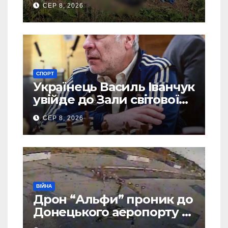
СЕР 8, 2026
СПОРТ
Українець Василь Іванчук
увійде до Зали світової
шахової слави
СЕР 8, 2026
ВІЙНА
Дрон “Альфи” проник до
Донецького аеропорту та
спалив “Шахед” ще до