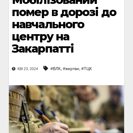
помер в дорозі до
навчального
центру на
Закарпатті
,
,
#ВЛК
#жертви
#ТЦК
КВІ 23, 2024