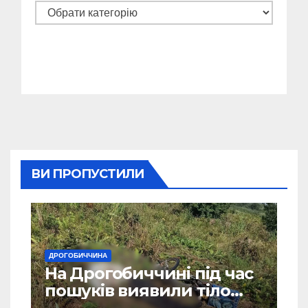
Категорії
ВИ ПРОПУСТИЛИ
ДРОГОБИЧЧИНА
На Дрогобиччині під час
пошуків виявили тіло
зниклого чоловіка