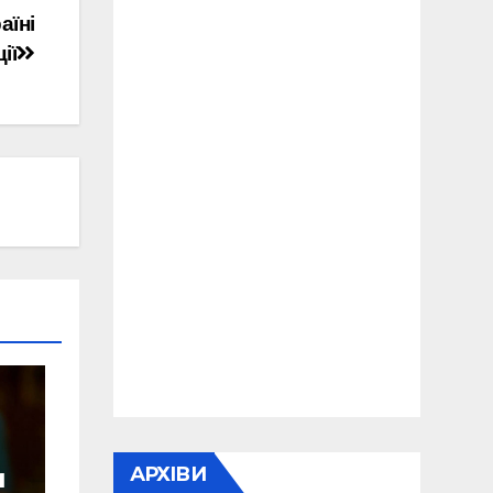
аїні
ії
АРХІВИ
и