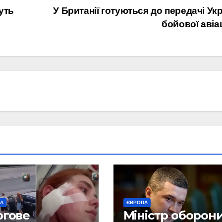
уть
У Британії готуються до передачі Укр
бойової авіац
ПА
ЄВРОПА
ргове
Міністр оборон