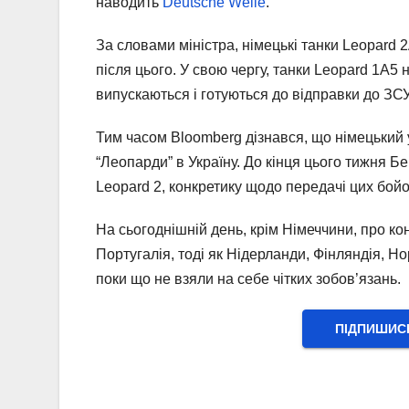
наводить
Deutsche Welle
.
За словами міністра, німецькі танки Leopard 2
після цього. У свою чергу, танки Leopard 1A5 
випускаються і готуються до відправки до ЗС
Тим часом Bloomberg дізнався, що німецький у
“Леопарди” в Україну. До кінця цього тижня Бе
Leopard 2, конкретику щодо передачі цих бой
На сьогоднішній день, крім Німеччини, про к
Португалія, тоді як Нідерланди, Фінляндія, Но
поки що не взяли на себе чітких зобов’язань.
ПІДПИШИС