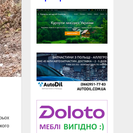
рьох
якого