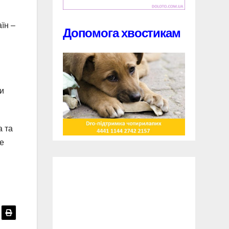
їн –
Допомога хвостикам
ки
а та
ле