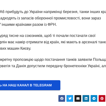
A6 прибудуть до України наприкінці березня, танки інших кра
надходять із запасів оборонної промисловості, вони зараз
У іншими країнами разом із ФРН.
ряд тисне на союзників, щоб ті почали постачати свої
рлін має намір отримати від країн, які мають в арсеналі тан
ових машин Києву.
онкретну пропозицію щодо постачання танків заявили Польщ
рвегія та Данія допустили передачу бронетехніки Україні, а
Ь НА НАШ КАНАЛ В ТELEGRAM