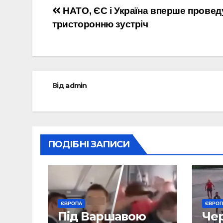
Навігація
НАТО, ЄС і Україна вперше провед
тристоронню зустріч
записів
Від
admin
ПОДІБНІ ЗАПИСИ
ЄВРОПА
ЄВРО
Під Варшавою
Че