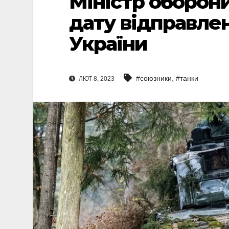
Міністр оборон
дату відправлен
України
,
#союзники
#танки
ЛЮТ 8, 2023