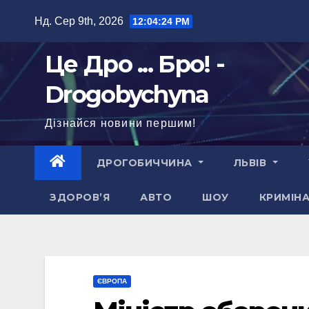
Перейти
Нд. Сер 9th, 2026
12:04:25 PM
до
вмісту
Це Дро ... Бро! -
Drogobychyna
Дізнайся новини першим!
ДРОГОБИЧЧИНА
ЛЬВІВ
ЗДОРОВ’Я
АВТО
ШОУ
КРИМІН
ЄВРОПА