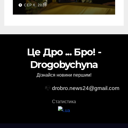
свого Захисника – Олега
СЕР 6, 2026
Торського
Це Дро ... Бро! -
Drogobychyna
Дізнайся новини першим!
📭
drobro.news24@gmail.com
Статистика