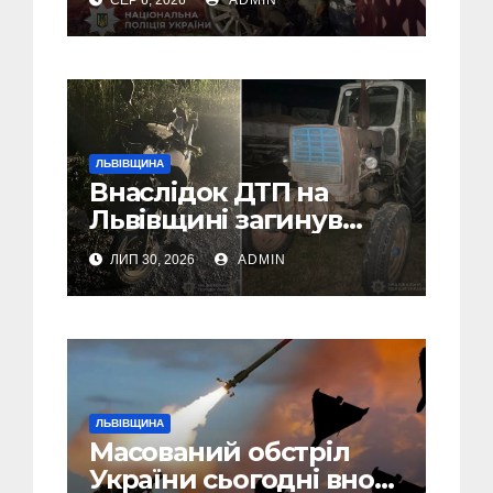
СЕР 6, 2026
ADMIN
Самбірщині
ЛЬВІВЩИНА
Внаслідок ДТП на
Львівщині загинув
малолітній водій
ЛИП 30, 2026
ADMIN
скутера, а
неповнолітній
пасажир травмований
ЛЬВІВЩИНА
Масований обстріл
України сьогодні вночі: