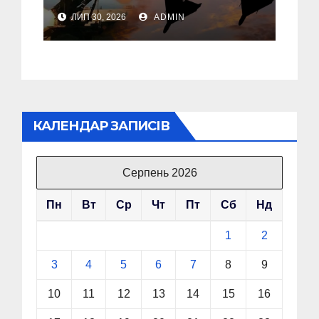
У Львові пошкоджені
ЛИП 30, 2026
ADMIN
дві багатоповерхівки
КАЛЕНДАР ЗАПИСІВ
Серпень 2026
Пн
Вт
Ср
Чт
Пт
Сб
Нд
1
2
3
4
5
6
7
8
9
10
11
12
13
14
15
16