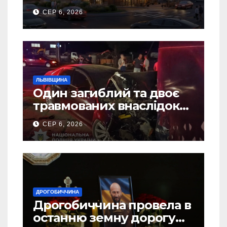
Дрогобичі? (Фото)
СЕР 6, 2026
ЛЬВІВЩИНА
Один загиблий та двоє
травмованих внаслідок
ДТП на Самбірщині
СЕР 6, 2026
ДРОГОБИЧЧИНА
Дрогобиччина провела в
останню земну дорогу