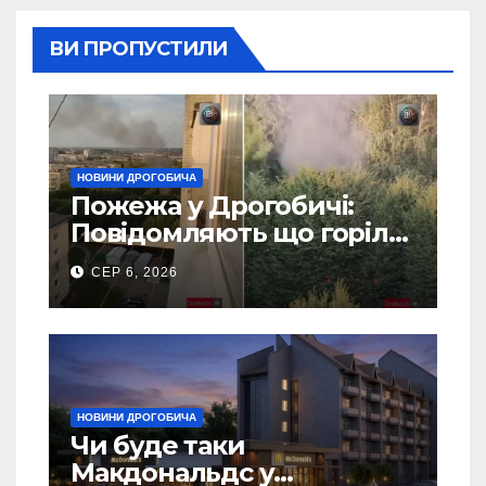
ВИ ПРОПУСТИЛИ
НОВИНИ ДРОГОБИЧА
Пожежа у Дрогобичі:
Повідомляють що горіло
5 гаражів (Відео)
СЕР 6, 2026
НОВИНИ ДРОГОБИЧА
Чи буде таки
Макдональдс у