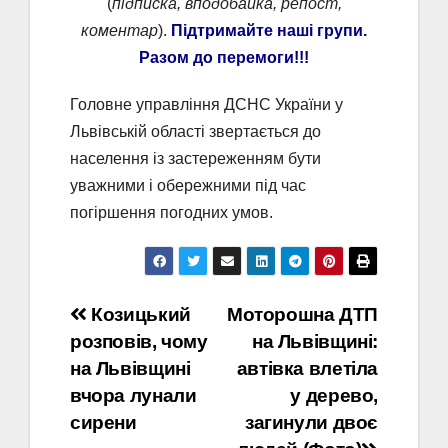
(
підписка, вподобайка, репост,
коментар
).
Підтримайте наші групи.
Разом до перемоги!!!
Головне управління ДСНС України у
Львівській області звертається до
населення із застереженням бути
уважними і обережними під час
погіршення погодних умов.
Навігація
Козицький
Моторошна ДТП
розповів, чому
на Львівщині:
записів
на Львівщині
автівка влетіла
вчора лунали
у дерево,
сирени
загинули двоє