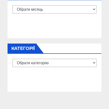
Архіви
КАТЕГОРІЇ
Категорії