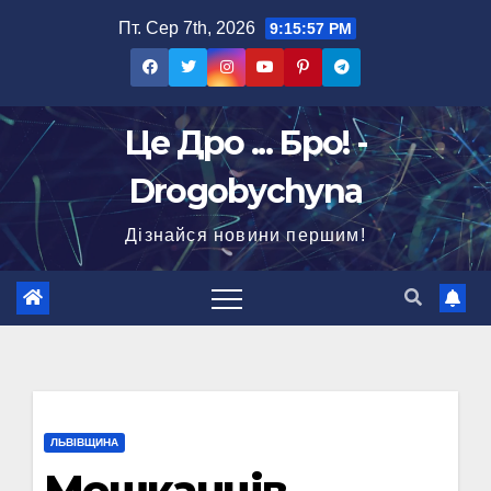
Перейти
Пт. Сер 7th, 2026
9:15:58 PM
до
вмісту
Це Дро ... Бро! -
Drogobychyna
Дізнайся новини першим!
ЛЬВІВЩИНА
Мешканців