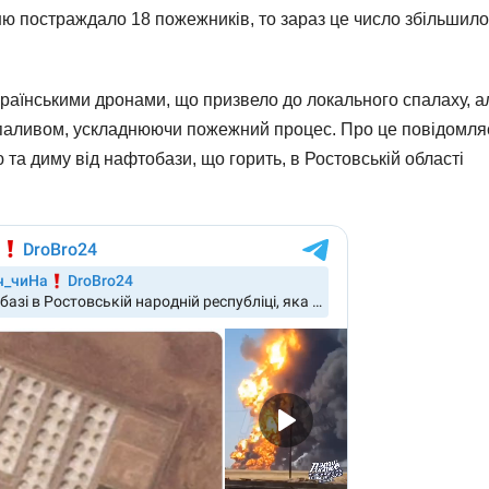
ню постраждало 18 пожежників, то зараз це число збільшил
раїнськими дронами, що призвело до локального спалаху, а
 паливом, ускладнюючи пожежний процес. Про це повідомля
ю та диму від нафтобази, що горить, в Ростовській області