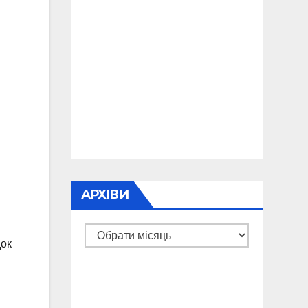
АРХІВИ
Архіви
док