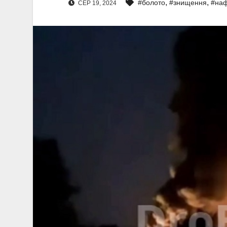
,
,
#болото
#знищення
#наф
СЕР 19, 2024