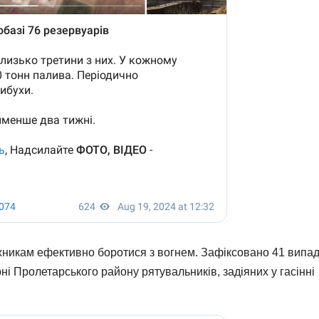
никам ефективно боротися з вогнем. Зафіксовано 41 випа
і Пролетарського району рятувальників, задіяних у гасінні