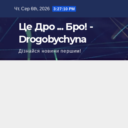
Перейти
Чт. Сер 6th, 2026
3:27:12 PM
до
вмісту
Це Дро ... Бро! -
Drogobychyna
Дізнайся новини першим!