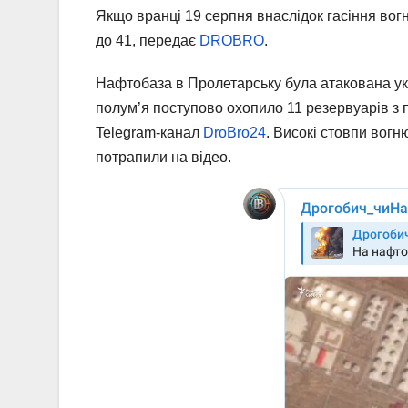
Якщо вранці 19 серпня внаслідок гасіння вог
до 41, передає
DROBRO
.
Нафтобаза в Пролетарську була атакована ук
полум’я поступово охопило 11 резервуарів з
Telegram-канал
DroBro24
. Високі стовпи вогн
потрапили на відео.