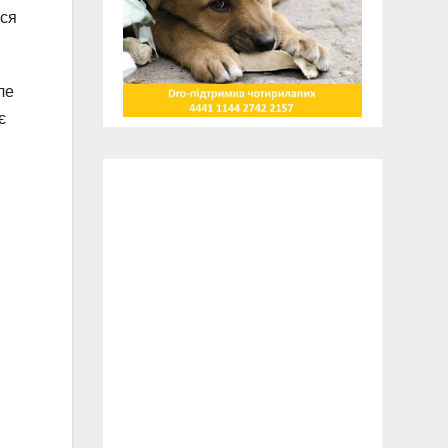
ося
ле
є