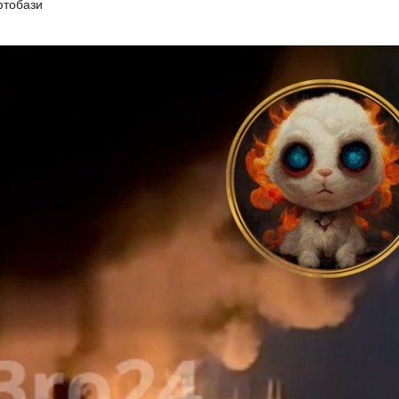
тобази