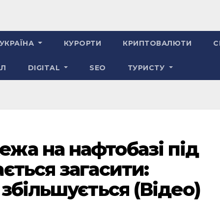
УКРАЇНА
КУРОРТИ
КРИПТОВАЛЮТИ
С
АЛ
DIGITAL
SEO
ТУРИСТУ
жа на нафтобазі під
ється загасити:
 збільшується (Відео)