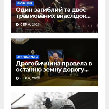
ЛЬВІВЩИНА
Один загиблий та двоє
травмованих внаслідок
ДТП на Самбірщині
СЕР 6, 2026
ДРОГОБИЧЧИНА
Дрогобиччина провела в
останню земну дорогу
свого Захисника – Олега
СЕР 6, 2026
Торського