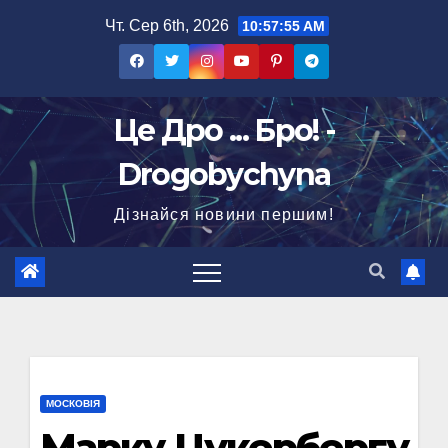
Перейти
Чт. Сер 6th, 2026
10:57:56 AM
до
вмісту
Це Дро ... Бро! -
Drogobychyna
Дізнайся новини першим!
МОСКОВІЯ
Марку Цукербергу