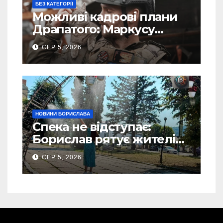
БЕЗ КАТЕГОРІЇ
Можливі кадрові плани
Драпатого: Маркусу
пророкують важливу
СЕР 5, 2026
посаду у ЗСУ
НОВИНИ БОРИСЛАВА
Спека не відступає:
Борислав рятує жителів
від рекордної спеки
СЕР 5, 2026
(Фото)