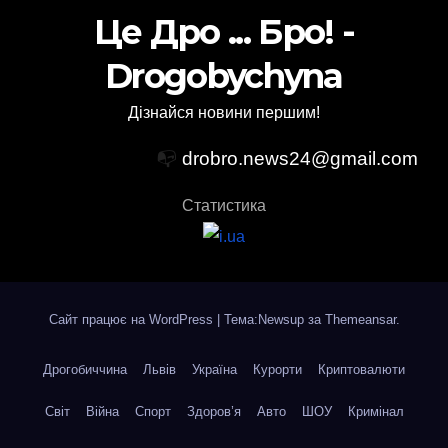
Це Дро ... Бро! -
Drogobychyna
Дізнайся новини першим!
📭
drobro.news24@gmail.com
Статистика
Сайт працює на WordPress
|
Тема:Newsup за
Themeansar
.
Дрогобиччина
Львів
Україна
Курорти
Криптовалюти
Світ
Війна
Спорт
Здоров’я
Авто
ШОУ
Кримінал