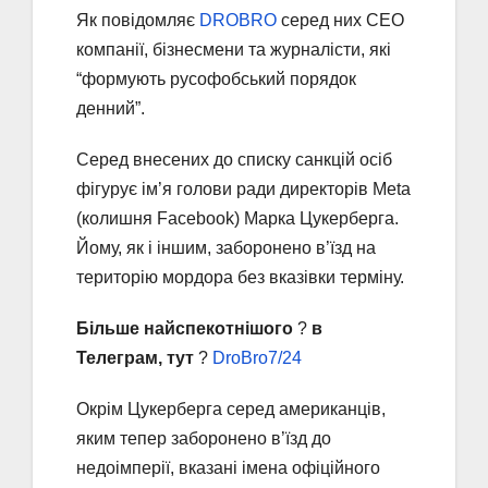
Як повідомляє
DROBRO
cеред них СЕО
компанії, бізнесмени та журналісти, які
“формують русофобський порядок
денний”.
Серед внесених до списку санкцій осіб
фігурує ім’я голови ради директорів Meta
(колишня Facebook) Марка Цукерберга.
Йому, як і іншим, заборонено в’їзд на
територію мордора без вказівки терміну.
Більше найспекотнішого
?
в
Телеграм, тут
?
DroBro7/24
Окрім Цукерберга серед американців,
яким тепер заборонено в’їзд до
недоімперії, вказані імена офіційного