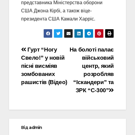
представника Міністерства оборони
США Джона Кірбі, а також віце-
президента США Камали Харріс.
Навігація
Гурт “Ногу
На болоті палає
Свело!” у новій
військовий
записів
пісні висміяв
центр, який
зомбованих
розробляв
рашистів (Відео)
“Іскандери” та
ЗРК “С-300”
Від
admin