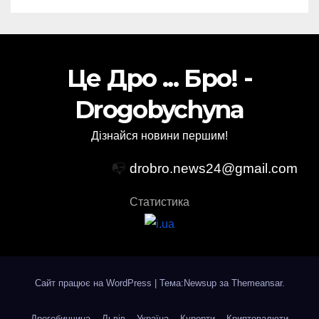
Це Дро ... Бро! -
Drogobychyna
Дізнайся новини першим!
📭
drobro.news24@gmail.com
Статистика
Сайт працює на WordPress
|
Тема:Newsup за
Themeansar
.
Дрогобиччина
Львів
Україна
Курорти
Криптовалюти