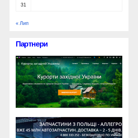
31
« Лип
Партнери