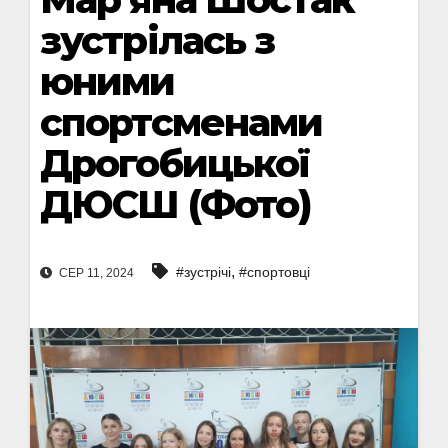
зустрілась з
юними
спортсменами
Дрогобицької
ДЮСШ (Фото)
,
#зустрічі
#спортовці
СЕР 11, 2024