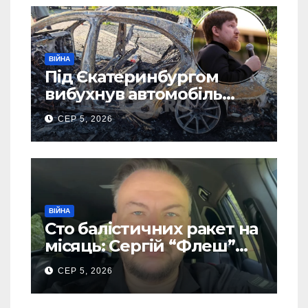
ВІЙНА
Під Єкатеринбургом
вибухнув автомобіль
голови компанії-
СЕР 5, 2026
виробника дронів “Упир”
– перші подробиці
ВІЙНА
Сто балістичних ракет на
місяць: Сергій “Флеш”
закликав українців
СЕР 5, 2026
готуватися до гіршого