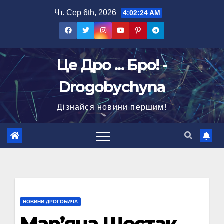
Перейти
Чт. Сер 6th, 2026
4:02:25 AM
до
вмісту
Це Дро ... Бро! -
Drogobychyna
Дізнайся новини першим!
НОВИНИ ДРОГОБИЧА
Мар’яна Шостак