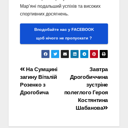
Мар’яні подальший успіхів та високих
спортивних досягнень.
Вподобайте нас у FACEBOOK
щоб нічого не пропускати ?
Навігація
На Сумщині
Завтра
загину Віталій
Дрогобиччина
записів
Розенко з
зустріне
Дрогобича
полеглого Героя
Костянтина
Шабанова