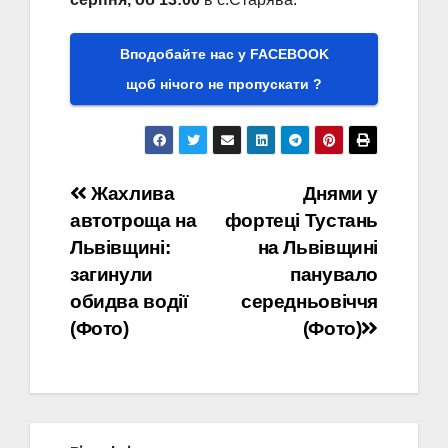
Вподобайте нас у FACEBOOK
щоб нічого не пропускати ?
Навігація
Жахлива
Днями у
автотроща на
фортеці Тустань
записів
Львівщині:
на Львівщині
загинули
панувало
обидва водії
середньовіччя
(Фото)
(Фото)