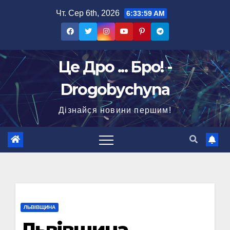
Перейти
Чт. Сер 6th, 2026
6:34:00 AM
до
вмісту
Це Дро ... Бро! -
Drogobychyna
Дізнайся новини першим!
ЛЬВІВЩИНА
Львівщина