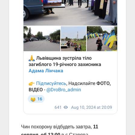
Чин похорону відбудеть завтра,
11
серпня, об 13:00
в с.Старява.