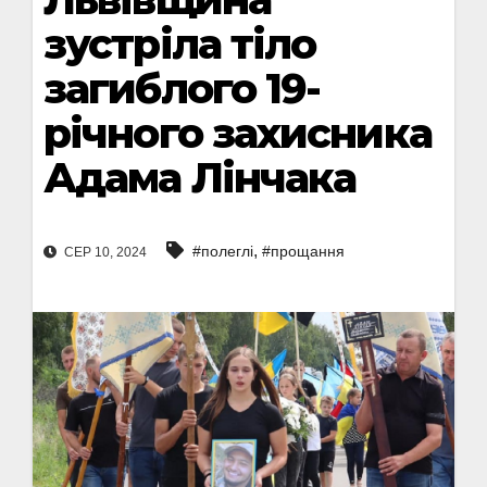
зустріла тіло
загиблого 19-
річного захисника
Адама Лінчака
,
#полеглі
#прощання
СЕР 10, 2024