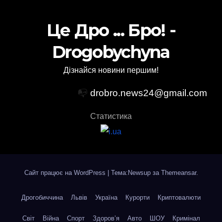
Це Дро ... Бро! -
Drogobychyna
Дізнайся новини першим!
📭
drobro.news24@gmail.com
Статистика
Сайт працює на WordPress
|
Тема:Newsup за
Themeansar
.
Дрогобиччина
Львів
Україна
Курорти
Криптовалюти
Світ
Війна
Спорт
Здоров’я
Авто
ШОУ
Кримінал