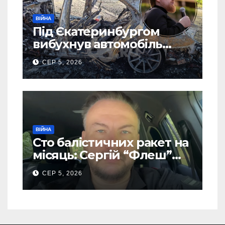
ВІЙНА
Під Єкатеринбургом
вибухнув автомобіль
голови компанії-
СЕР 5, 2026
виробника дронів “Упир”
– перші подробиці
ВІЙНА
Сто балістичних ракет на
місяць: Сергій “Флеш”
закликав українців
СЕР 5, 2026
готуватися до гіршого