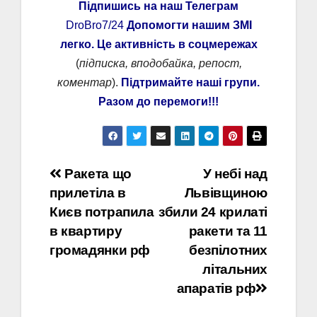
Підпишись на наш Телеграм
DroBro7/24
Допомогти нашим ЗМІ
легко. Це активність в соцмережах
(
підписка, вподобайка, репост,
коментар
).
Підтримайте наші групи.
Разом до перемоги!!!
Навігація
Ракета що
У небі над
прилетіла в
Львівщиною
записів
Києв потрапила
збили 24 крилаті
в квартиру
ракети та 11
громадянки рф
безпілотних
літальних
апаратів рф