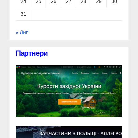
24
25
26
27
28
29
30
31
« Лип
Партнери