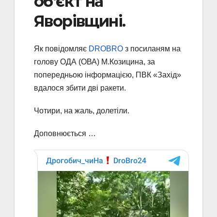
об‘єкт на
Яворівщині.
Як повідомляє
DROBRO
з посиланям на
голову ОДА (ОВА) М.Козицина, за
попередньою інформацією, ПВК «Захід»
вдалося збити дві ракети.
Чотири, на жаль, долетіли.
Доповнюється …