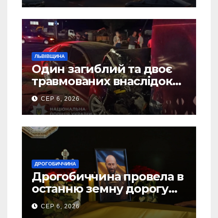
ЛЬВІВЩИНА
Один загиблий та двоє
травмованих внаслідок
ДТП на Самбірщині
СЕР 6, 2026
ДРОГОБИЧЧИНА
Дрогобиччина провела в
останню земну дорогу
свого Захисника – Олега
СЕР 6, 2026
Торського