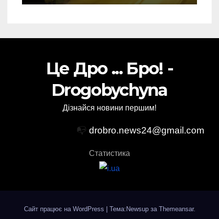
Це Дро ... Бро! -
Drogobychyna
Дізнайся новини першим!
📭
drobro.news24@gmail.com
Статистика
Сайт працює на WordPress
|
Тема:Newsup за
Themeansar
.