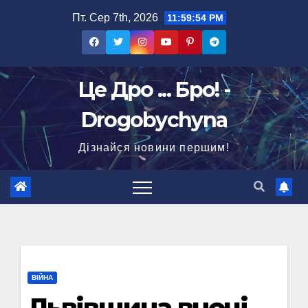
Перейти
Пт. Сер 7th, 2026
11:59:54 PM
до
вмісту
Це Дро ... Бро! -
Drogobychyna
Дізнайся новини першим!
ВІЙНА
Львівщина вночі