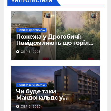
ВИ ПРОПУСТИЛИ
НОВИНИ ДРОГОБИЧА
Пожежа у Дрогобичі:
Повідомляють що горіло
5 гаражів (Відео)
СЕР 6, 2026
НОВИНИ ДРОГОБИЧА
Чи буде таки
Макдональдс у
Дрогобичі? (Фото)
СЕР 6, 2026