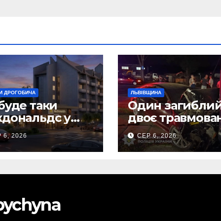
И ДРОГОБИЧА
ЛЬВІВЩИНА
буде таки
Один загиблий
дональдс у
двоє травмова
гобичі? (Фото)
внаслідок ДТП 
 6, 2026
СЕР 6, 2026
Самбірщині
obychyna