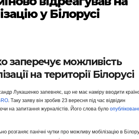
іново відреагував на
ізацію у Білорусі
о заперечує можливість
зації на території Білорусі
андр Лукашенко запевняє, що не має наміру вводити країн
BRO
. Таку заяву він зробив 23 вересня під час відвідин
ючи на запитання журналістів. Його слова було
опублікован
но розганяє панічні чутки про можливу мобілізацію в Білору