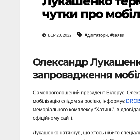
Лукашенко терм
чутки про мобіл
,
#диктатори
#заяви
ВЕР 23, 2022
Олександр Лукашенк
запровадження мобілі
Самопроголошений президент Білорусі Олекс
мобілізацію слідом за росією, інформує
DRO
меморіального комплексу “Хатинь”, відповіда
офіційному сайті.
Лукашенко натякнув, що хтось нібито спеціаль