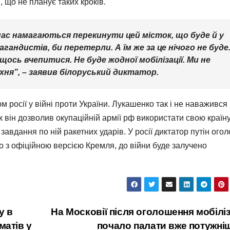
, що не планує таких кроків.
на нас намагаються перекинути цей місток, що буде й у
агандистів, би перетерли. А їм же за це нічого не буде
ось вчепитися. Не буде жодної мобілізації. Ми не
хня”, – заявив білоруський диктатор.
м росії у війні проти України. Лукашенко так і не наважився
ак він дозволив окупаційній армії рф використати свою країн
завдання по ній ракетних ударів. У росії диктатор путін ого
но з офіційною версією Кремля, до війни буде залучено
у в
На Московії після оголошення мобіліз
матів у
почало палати вже потужні