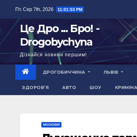
Перейти
Пт. Сер 7th, 2026
11:01:54 PM
до
вмісту
Це Дро ... Бро! -
Drogobychyna
Дізнайся новини першим!
ДРОГОБИЧЧИНА
ЛЬВІВ
ЗДОРОВ’Я
АВТО
ШОУ
КРИМІН
МОСКОВІЯ