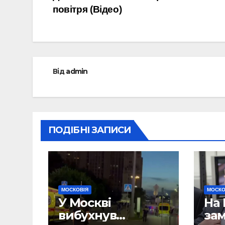
записів
повітря (Відео)
Від
admin
ПОДІБНІ ЗАПИСИ
МОСКОВІЯ
МОСКО
У Москві
На 
вибухнув
зам