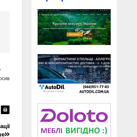
.
у
лосив
ації
ше