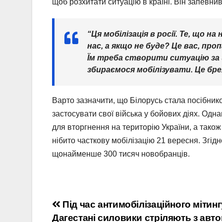
щоб розхитати ситуацію в країні. Він запевнив
“Ця мобілізація в росії. Те, що 
нас, а якщо не буде? Це вас, проп
Їм треба створити ситуацію за щ
збираємося мобілізувати. Це бре
Варто зазначити, що Білорусь стала посібнико
застосувати свої війська у бойових діях. Одн
для вторгнення на територію України, а також 
нібито часткову мобілізацію 21 вересня. Згід
щонайменше 300 тисяч новобранців.
Навігація
Під час антимобілізаційного мітинг
Дагестані силовики стріляють з авто