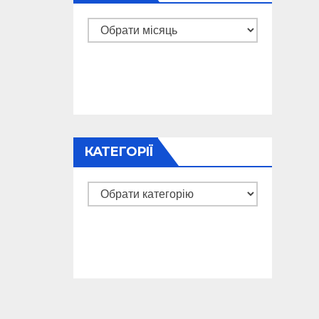
Архіви
КАТЕГОРІЇ
Категорії