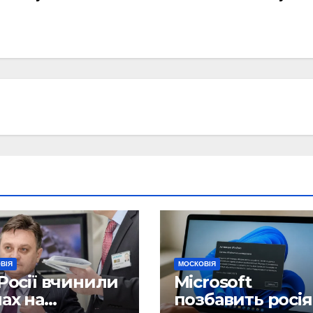
ВІЯ
МОСКОВІЯ
Росії вчинили
Microsoft
ах на
позбавить росі