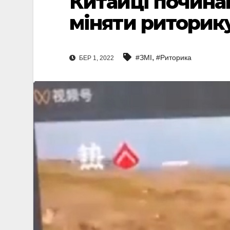
Китайці почина
міняти риторику
,
#ЗМІ
#Риторика
БЕР 1, 2022