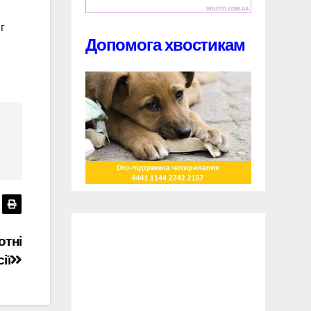
г
Допомога хвостикам
отні
ії