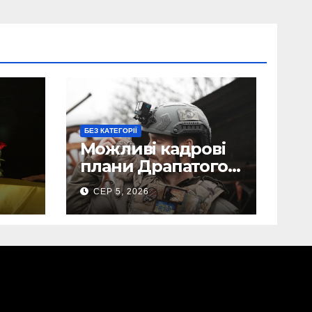
БЕЗ КАТЕГОРІЇ
Можливі кадрові
плани Драпатого:
Маркусу
СЕР 5, 2026
пророкують
ега
важливу посаду у
ЗСУ