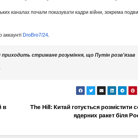
ьких каналах почали показувати кадри війни, зокрема подви
р аккаунті
DroBro7/24
.
 приходить стримане розуміння, що Путін розв'язав
2
й в
The Hill: Китай готується розмістити с
ядерних ракет біля Рос