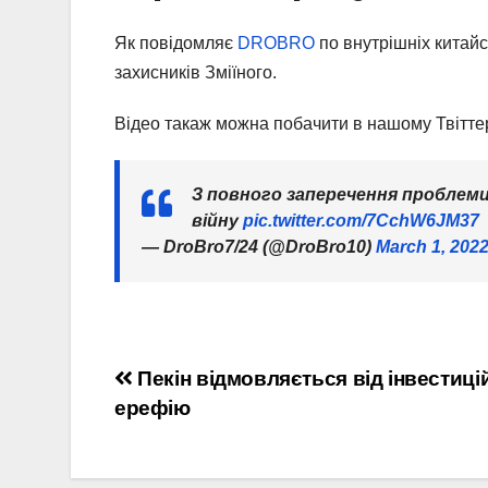
Як повідомляє
DROBRO
по внутрішніх китайс
захисників Зміїного.
Відео такаж можна побачити в нашому Твітте
З повного заперечення проблеми
війну
pic.twitter.com/7CchW6JM37
— DroBro7/24 (@DroBro10)
March 1, 202
Навігація
Пекін відмовляється від інвестиці
ерефію
записів