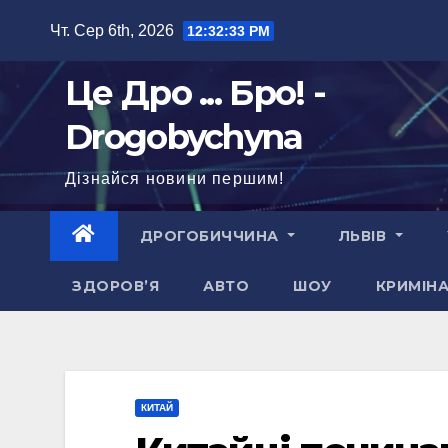
Перейти
Чт. Сер 6th, 2026
12:32:34 PM
до
вмісту
Це Дро ... Бро! -
Drogobychyna
Дізнайся новини першим!
ДРОГОБИЧЧИНА
ЛЬВІВ
ЗДОРОВ’Я
АВТО
ШОУ
КРИМІН
КИТАЙ