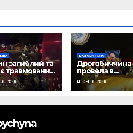
ЩИНА
ДРОГОБИЧЧИНА
н загиблий та
Дрогобиччина
є травмованих
провела в
слідок ДТП на
останню земну
 6, 2026
СЕР 6, 2026
бірщині
дорогу свого
Захисника – Ол
Торського
obychyna