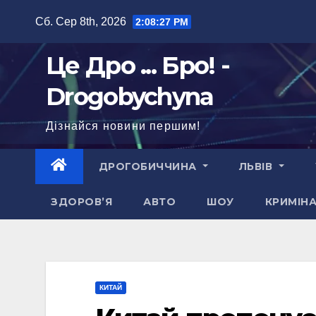
Перейти
Сб. Сер 8th, 2026
2:08:28 PM
до
вмісту
Це Дро ... Бро! -
Drogobychyna
Дізнайся новини першим!
ДРОГОБИЧЧИНА
ЛЬВІВ
ЗДОРОВ’Я
АВТО
ШОУ
КРИМІН
КИТАЙ