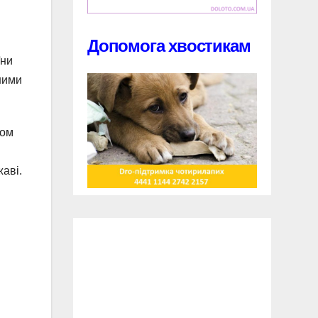
Допомога хвостикам
їни
сними
ком
аві.