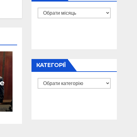
Архіви
КАТЕГОРІЇ
е
Категорії