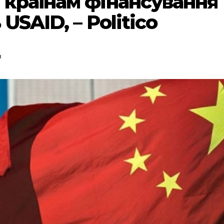
 країнам фінансування
USAID, – Politico
я