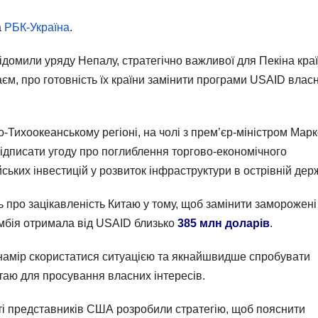
а
РБК-Україна
.
відомили уряду Непалу, стратегічно важливої для Пекіна кра
таєм, про готовність їх країни замінити програми USAID вла
о-Тихоокеанському регіоні, на чолі з прем’єр-міністром Мар
ідписати угоду про поглиблення торгово-економічного
ьких інвестицій у розвиток інфраструктури в острівній держ
ь про зацікавленість Китаю у тому, щоб замінити заморожені
умбія отримала від USAID близько
385 млн доларів
.
ро намір скористатися ситуацією та якнайшвидше спробувати
итаю для просування власних інтересів.
ті представників США розробили стратегію, щоб пояснити