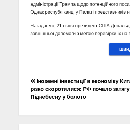
адміністрації Трампа щодо потенційного по
Однак республіканці у Палаті представників 
Нагадаємо, 21 січня президент США Дональд 
зовнішньої допомоги з метою перевірки їх на п
ШВИД
Навігація
Іноземні інвестиції в економіку Ки
різко скоротилися: РФ почало затяг
записів
Піднебесну у болото