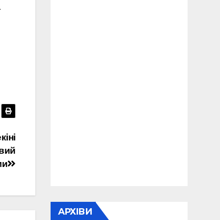
.
кіні
овий
ми
АРХІВИ