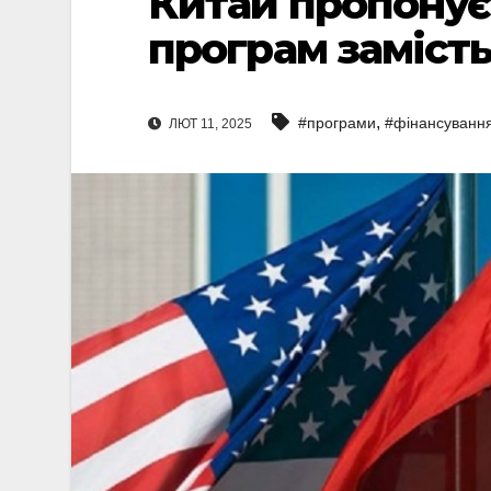
Китай пропонує
програм замість 
,
#програми
#фінансуванн
ЛЮТ 11, 2025