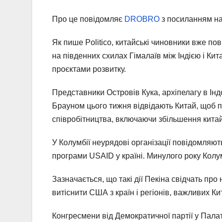
Про це повідомляє
DROBRO
з посиланням н
Як пише Politico, китайські чиновники вже по
на південних схилах Гімалаїв між Індією і Ки
проєктами розвитку.
Представники Островів Кука, архіпелагу в Інд
Брауном цього тижня відвідають Китай, щоб п
співробітництва, включаючи збільшення китайс
У Колумбії неурядові організації повідомляют
програми USAID у країні. Минулого року Кол
Зазначається, що такі дії Пекіна свідчать п
витіснити США з країн і регіонів, важливих К
Конгресмени від Демократичної партії у Пала