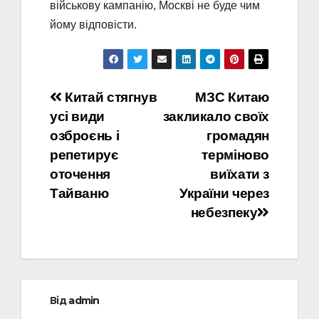
військову кампанію, Москві не буде чим
йому відповісти.
Навігація
Китай стягнув
МЗС Китаю
усі види
закликало своїх
записів
озброєнь і
громадян
репетирує
терміново
оточення
виїхати з
Тайваню
України через
небезпеку
Від
admin