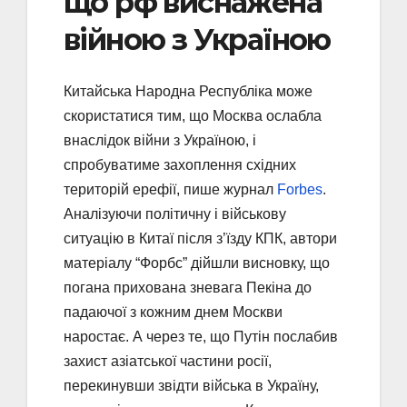
що рф виснажена
війною з Україною
Китайська Народна Республіка може
скористатися тим, що Москва ослабла
внаслідок війни з Україною, і
спробуватиме захоплення східних
територій ерефії, пише журнал
Forbes
.
Аналізуючи політичну і військову
ситуацію в Китаї після з’їзду КПК, автори
матеріалу “Форбс” дійшли висновку, що
погана прихована зневага Пекіна до
падаючої з кожним днем ​​Москви
наростає. А через те, що Путін послабив
захист азіатської частини росії,
перекинувши звідти війська в Україну,