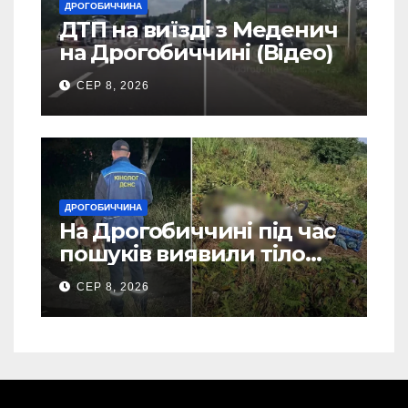
ДРОГОБИЧЧИНА
ДТП на виїзді з Меденич
на Дрогобиччині (Відео)
СЕР 8, 2026
ДРОГОБИЧЧИНА
На Дрогобиччині під час
пошуків виявили тіло
зниклого чоловіка (Фото)
СЕР 8, 2026