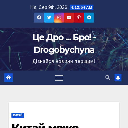
Перейти
Нд. Сер 9th, 2026
4:12:55 AM
до
вмісту
Це Дро ... Бро! -
Drogobychyna
Дізнайся новини першим!
КИТАЙ
Китай може