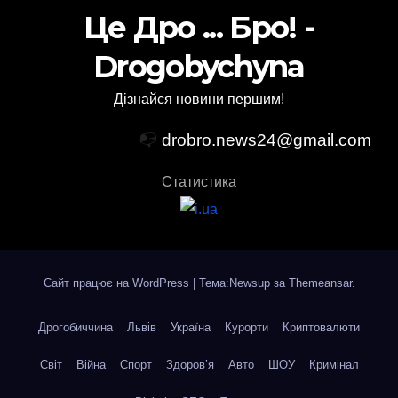
Це Дро ... Бро! -
Drogobychyna
Дізнайся новини першим!
📭
drobro.news24@gmail.com
Статистика
Сайт працює на WordPress
|
Тема:Newsup за
Themeansar
.
Дрогобиччина
Львів
Україна
Курорти
Криптовалюти
Світ
Війна
Спорт
Здоров’я
Авто
ШОУ
Кримінал