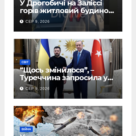
У Дрогобичі на Заліссі
горів житловий будинок
(Відео)
СЕР 9, 2026
СВІТ
“Щось змінилося”, –
Туреччина запросила у
США дозвіл передати
СЕР 9, 2026
Україні ATACMS та M270
ВІЙНА