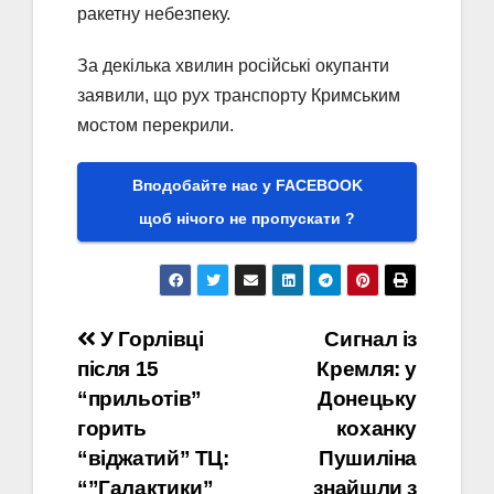
ракетну небезпеку.
За декілька хвилин російські окупанти
заявили, що рух транспорту Кримським
мостом перекрили.
Вподобайте нас у FACEBOOK
щоб нічого не пропускати ?
Навігація
У Горлівці
Сигнал із
після 15
Кремля: у
записів
“прильотів”
Донецьку
горить
коханку
“віджатий” ТЦ:
Пушиліна
“”Галактики”
знайшли з