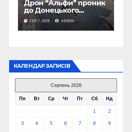
Дрон “Альфи” проник
до Донецького
аеропорту та спалив
СЕР 7, 2026
ADMIN
“Шахед” ще до запуску
КАЛЕНДАР ЗАПИСІВ
Серпень 2026
Пн
Вт
Ср
Чт
Пт
Сб
Нд
1
2
3
4
5
6
7
8
9