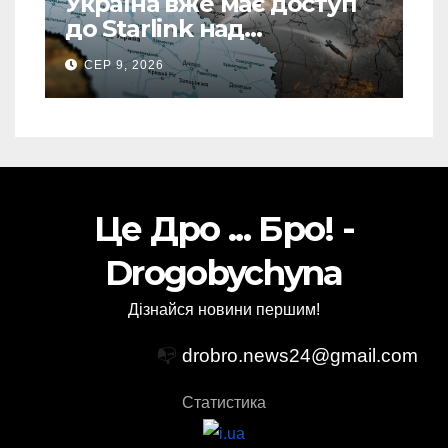
Україна вже має доступ
до Starlink над
територією Росії: в одній
СЕР 9, 2026
спеціальній зоні – ЗМІ
Це Дро ... Бро! -
Drogobychyna
Дізнайся новини першим!
📭
drobro.news24@gmail.com
Статистика