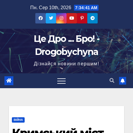
Перейти
Пн. Сер 10th, 2026
7:34:42 AM
до
вмісту
Це Дро ... Бро! -
Drogobychyna
Дізнайся новини першим!
ВІЙНА
Кримський міст