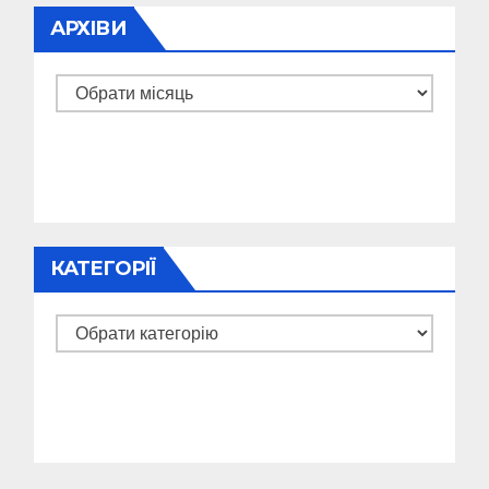
АРХІВИ
Архіви
КАТЕГОРІЇ
Категорії