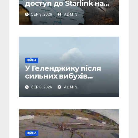
доступ до Starlink над
територією Росії: в
СЕР 9, 2026
ADMIN
одній спеціальній зоні
– ЗМІ
ВІЙНА
У Геленджику після
сильних вибухів
почалася масова
СЕР 8, 2026
ADMIN
евакуація
ВІЙНА