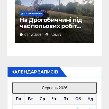
ДРОГОБИЧЧИНА
На Дрогобиччині під
час польових робіт
загинув тракторист
СЕР 2, 2026
ADMIN
КАЛЕНДАР ЗАПИСІВ
Серпень 2026
Пн
Вт
Ср
Чт
Пт
Сб
Нд