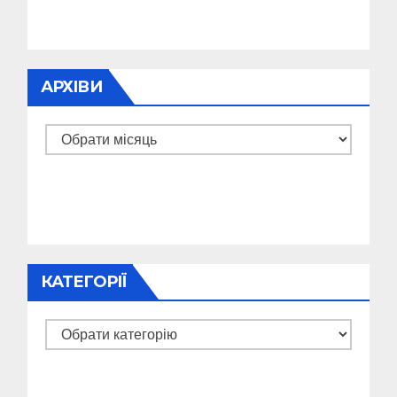
АРХІВИ
Архіви
КАТЕГОРІЇ
Категорії