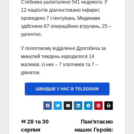
Стебника ушпиталено 541 недужого. У
12 пацієнтів діагностовано інфаркт,
проведено 7 стентувань. Медиками
здійснено 67 операційних втручань, 25 –
ургентно.
У пологовому відділенні Дрогобича за
минулий тиждень народилося 14
малюків, із них – 7 хлопчиків та 7 –
дівчаток.
ШВИДШЕ У НАС В ТELEGRAM
Навігація
28 та 30
Пам’ятаємо
серпня
наших Героїв: