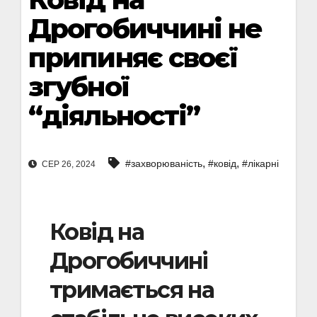
Дрогобиччині не
припиняє своєї
згубної
“діяльності”
,
,
#захворюваність
#ковід
#лікарні
СЕР 26, 2024
Ковід на
Дрогобиччині
тримається на