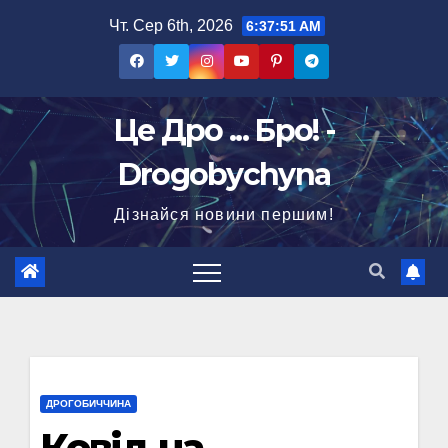
Перейти
Чт. Сер 6th, 2026
6:37:51 AM
до
вмісту
Це Дро ... Бро! -
Drogobychyna
Дізнайся новини першим!
ДРОГОБИЧЧИНА
Ковід на