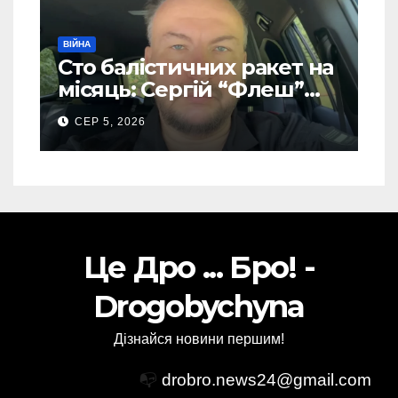
ВІЙНА
Сто балістичних ракет на
місяць: Сергій “Флеш”
закликав українців
СЕР 5, 2026
готуватися до гіршого
Це Дро ... Бро! -
Drogobychyna
Дізнайся новини першим!
📭
drobro.news24@gmail.com