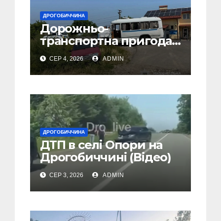
ДРОГОБИЧЧИНА
Дорожньо-
транспортна пригода
у селі Попелі на
СЕР 4, 2026
ADMIN
Дрогобиччині
ДРОГОБИЧЧИНА
ДТП в селі Опори на
Дрогобиччині (Відео)
СЕР 3, 2026
ADMIN