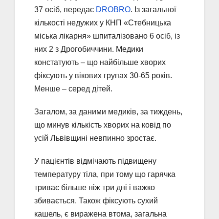
37 осіб, передає
DROBRO
. Із загальної
кількості недужих у КНП «Стебницька
міська лікарня» шпиталізовано 6 осіб, із
них 2 з Дрогобиччини. Медики
констатують – що найбільше хворих
фіксують у вікових групах 30-65 років.
Менше – серед дітей.
Загалом, за даними медиків, за тиждень,
що минув кількість хворих на ковід по
усій Львівщині невпинно зростає.
У пацієнтів відмічають підвищену
температуру тіла, при тому що гарячка
триває більше ніж три дні і важко
збивається. Також фіксують сухий
кашель, є виражена втома, загальна