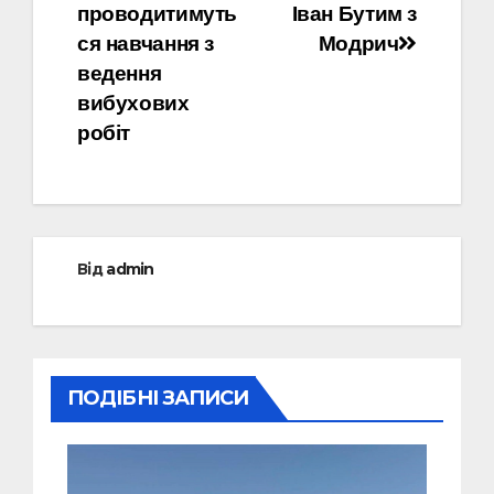
записів
проводитимуть
Іван Бутим з
ся навчання з
Модрич
ведення
вибухових
робіт
Від
admin
ПОДІБНІ ЗАПИСИ