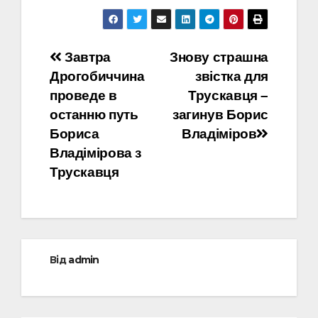
Навігація
Завтра
Знову страшна
Дрогобиччина
звістка для
записів
проведе в
Трускавця –
останню путь
загинув Борис
Бориса
Владіміров
Владімірова з
Трускавця
Від
admin