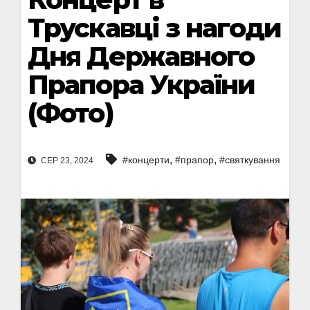
Трускавці з нагоди
Дня Державного
Прапора України
(Фото)
,
,
#концерти
#прапор
#святкування
СЕР 23, 2024