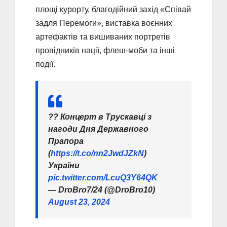
площі курорту, благодійний захід «Співай
задля Перемоги», виставка воєнних
артефактів та вишиваних портретів
провідників нації, флеш-моби та інші
події.
?? Концерт в Трускавці з
нагоди Дня Державного
Прапора
(
https://t.co/nn2JwdJZkN
)
України
pic.twitter.com/LcuQ3Y64QK
— DroBro7/24 (@DroBro10)
August 23, 2024