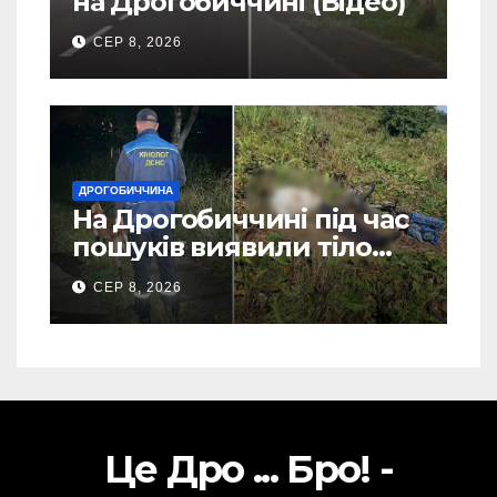
на Дрогобиччині (Відео)
СЕР 8, 2026
ДРОГОБИЧЧИНА
На Дрогобиччині під час
пошуків виявили тіло
зниклого чоловіка (Фото)
СЕР 8, 2026
Це Дро ... Бро! -