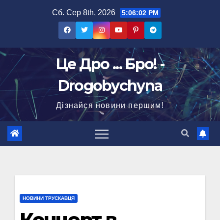
Перейти
Сб. Сер 8th, 2026
5:06:03 PM
до
вмісту
Це Дро ... Бро! -
Drogobychyna
Дізнайся новини першим!
НОВИНИ ТРУСКАВЦЯ
Концерт в