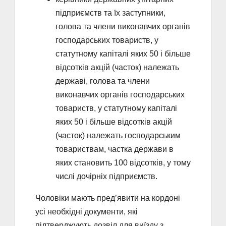
підприємств та їх заступники,
голова та члени виконавчих органів
господарських товариств, у
статутному капіталі яких 50 і більше
відсотків акцій (часток) належать
державі, голова та члени
виконавчих органів господарських
товариств, у статутному капіталі
яких 50 і більше відсотків акцій
(часток) належать господарським
товариствам, частка держави в
яких становить 100 відсотків, у тому
числі дочірніх підприємств.
Чоловіки мають пред’явити на кордоні
усі необхідні документи, які
підтверджують дозвіл для виїзду з