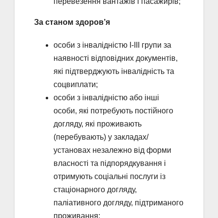
перевезення вантажів і пасажирів;
За станом здоров’я
особи з інвалідністю І-ІІІ групи за
наявності відповідних документів,
які підтверджують інвалідність та
соцвиплати;
особи з інвалідністю або інші
особи, які потребують постійного
догляду, які проживають
(перебувають) у закладах/
установах незалежно від форми
власності та підпорядкування і
отримують соціальні послуги із
стаціонарного догляду,
паліативного догляду, підтриманого
проживання;