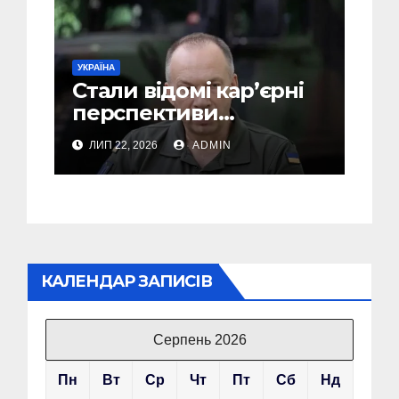
УКРАЇНА
Стали відомі кар’єрні
перспективи
Сирського після
ЛИП 22, 2026
ADMIN
звільнення з посади
Головкому ВСУ
КАЛЕНДАР ЗАПИСІВ
Серпень 2026
Пн
Вт
Ср
Чт
Пт
Сб
Нд