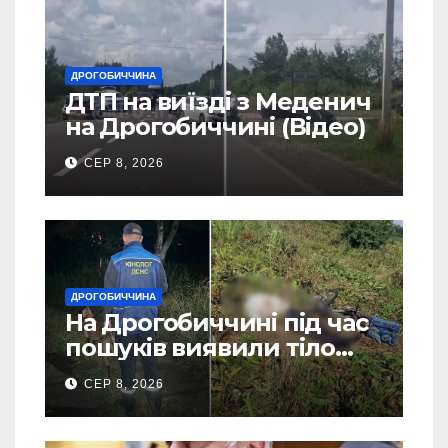
ДРОГОБИЧЧИНА
ДТП на виїзді з Меденич
на Дрогобиччині (Відео)
СЕР 8, 2026
ДРОГОБИЧЧИНА
На Дрогобиччині під час
пошуків виявили тіло
зниклого чоловіка (Фото)
СЕР 8, 2026