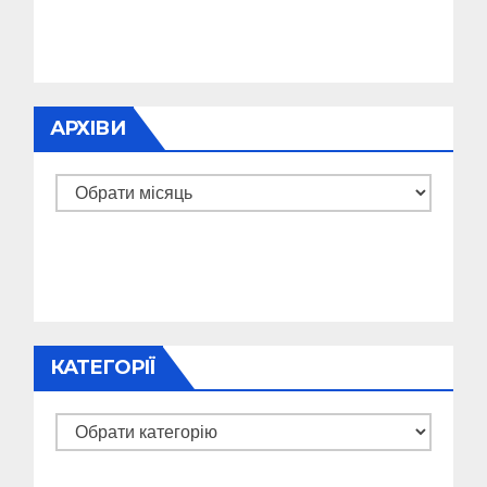
АРХІВИ
Архіви
КАТЕГОРІЇ
Категорії