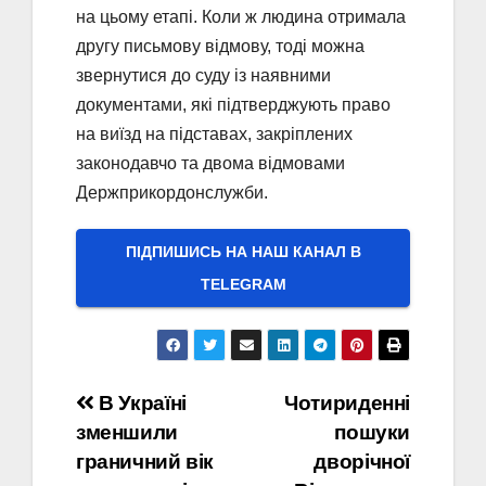
на цьому етапі. Коли ж людина отримала
другу письмову відмову, тоді можна
звернутися до суду із наявними
документами, які підтверджують право
на виїзд на підставах, закріплених
законодавчо та двома відмовами
Держприкордонслужби.
ПІДПИШИСЬ НА НАШ КАНАЛ В
ТELEGRAM
Навігація
В Україні
Чотириденні
зменшили
пошуки
записів
граничний вік
дворічної