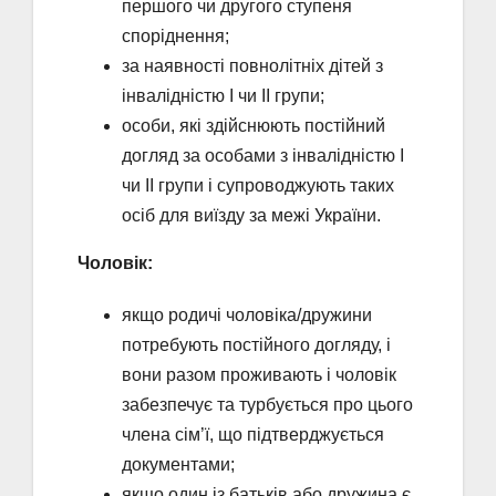
першого чи другого ступеня
споріднення;
за наявності повнолітніх дітей з
інвалідністю І чи ІІ групи;
особи, які здійснюють постійний
догляд за особами з інвалідністю I
чи II групи і супроводжують таких
осіб для виїзду за межі України.
Чоловік:
якщо родичі чоловіка/дружини
потребують постійного догляду, і
вони разом проживають і чоловік
забезпечує та турбується про цього
члена сім’ї, що підтверджується
документами;
якщо один із батьків або дружина є