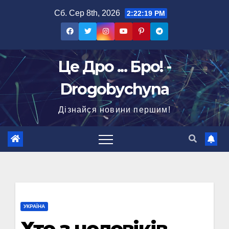
Перейти
Сб. Сер 8th, 2026
2:22:20 PM
до
вмісту
Це Дро ... Бро! -
Drogobychyna
Дізнайся новини першим!
УКРАЇНА
Хто з чоловіків