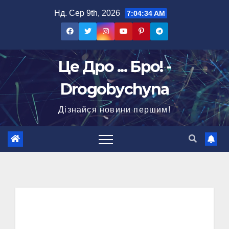
Перейти
Нд. Сер 9th, 2026
7:04:35 AM
до
вмісту
Це Дро ... Бро! -
Drogobychyna
Дізнайся новини першим!