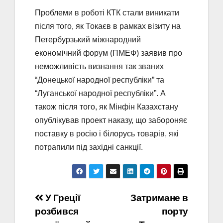
Проблеми в роботі КТК стали виникати
після того, як Токаєв в рамках візиту на
Петербурзький міжнародний
економічний форум (ПМЕФ) заявив про
неможливість визнання так званих
“Донецької народної республіки” та
“Луганської народної республіки”. А
також після того, як Мінфін Казахстану
опублікував проект наказу, що забороняє
поставку в росію і білорусь товарів, які
потрапили під західні санкції.
Навігація
У Греції
Затримане в
розбився
порту
записів