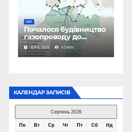
СВІТ
Почалося будівництво
газопроводу до
Європи в обхід рф
ЧЕР 6, 2026
ADMIN
КАЛЕНДАР ЗАПИСІВ
Серпень 2026
Пн
Вт
Ср
Чт
Пт
Сб
Нд