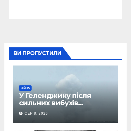
ВИ ПРОПУСТИЛИ
ВІЙНА
У Геленджику після
сильних вибухів
почалася масова
СЕР 8, 2026
евакуація