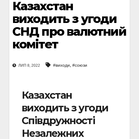
Казахстан
виходить з угоди
СНД про валютний
комітет
,
#виходи
#союзи
ЛИП 8, 2022
Казахстан
виходить з угоди
Співдружності
Незалежних