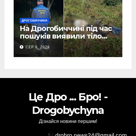
ДРОГОБИЧЧИНА
На Дрогобиччині під час
пошуків виявили тіло
зниклого чоловіка (Фото)
СЕР 8, 2026
Це Дро ... Бро! -
Drogobychyna
Дізнайся новини першим!
📭
drobro.news24@gmail.com