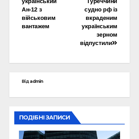
український
Туреччини
Ан-12 з
судно рф із
військовим
вкраденим
вантажем
українським
зерном
відпустили
Від
admin
ПОДІБНІ ЗАПИСИ