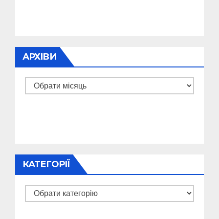
АРХІВИ
Архіви
КАТЕГОРІЇ
Категорії