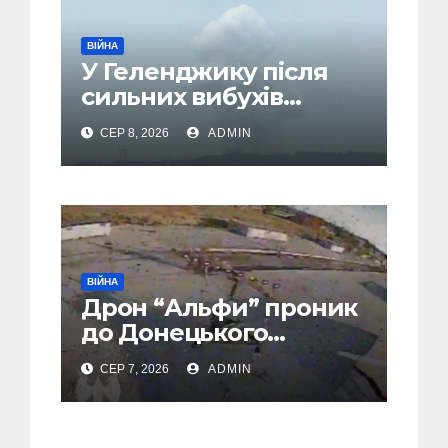
ВІЙНА
У Геленджику після
сильних вибухів
почалася масова
СЕР 8, 2026
ADMIN
евакуація
ВІЙНА
Дрон “Альфи” проник
до Донецького
аеропорту та спалив
СЕР 7, 2026
ADMIN
“Шахед” ще до запуску