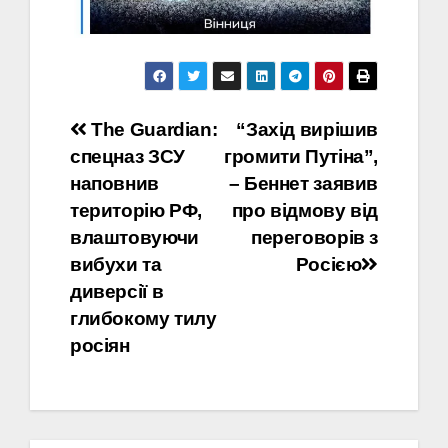
Навігація
The Guardian:
“Захід вирішив
спецназ ЗСУ
громити Путіна”,
записів
наповнив
– Беннет заявив
територію РФ,
про відмову від
влаштовуючи
переговорів з
вибухи та
Росією
диверсії в
глибокому тилу
росіян