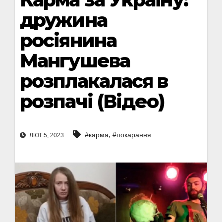
дружина
росіянина
Мангушева
розплакалася в
розпачі (Відео)
,
#карма
#покарання
ЛЮТ 5, 2023