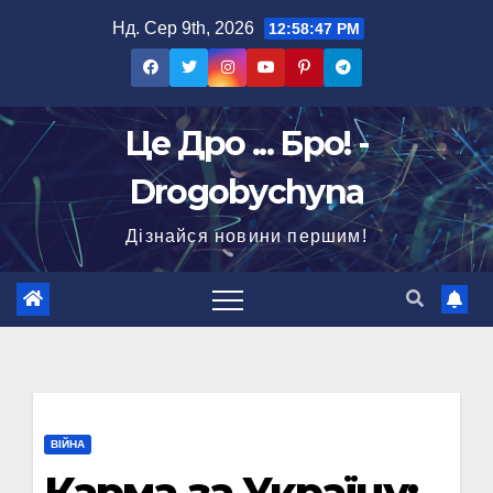
Перейти
Нд. Сер 9th, 2026
12:58:48 PM
до
вмісту
Це Дро ... Бро! -
Drogobychyna
Дізнайся новини першим!
ВІЙНА
Карма за Україну: