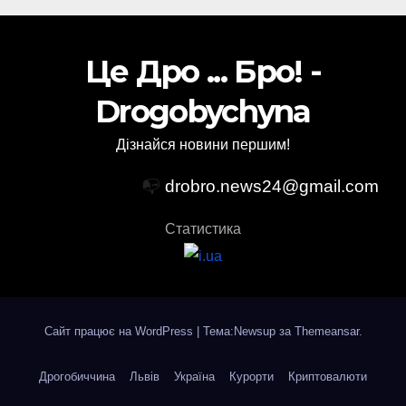
Це Дро ... Бро! -
Drogobychyna
Дізнайся новини першим!
📭
drobro.news24@gmail.com
Статистика
Сайт працює на WordPress
|
Тема:Newsup за
Themeansar
.
Дрогобиччина
Львів
Україна
Курорти
Криптовалюти