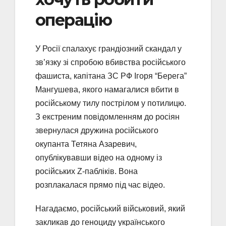
операцію
У Росії спалахує грандіозний скандал у
зв’язку зі спробою вбивства російського
фашиста, капітана ЗС РФ Ігоря “Берега”
Мангушева, якого намагалися вбити в
російському тилу пострілом у потилицю.
З екстреним повідомленням до росіян
звернулася дружина російського
окупанта Тетяна Азаревич,
опублікувавши відео на одному із
російських Z-пабліків. Вона
розплакалася прямо під час відео.
Нагадаємо, російський військовий, який
закликав до геноциду українського