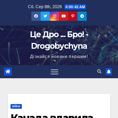
Перейти
Сб. Сер 8th, 2026
4:00:43 AM
до
вмісту
Це Дро ... Бро! -
Drogobychyna
Дізнайся новини першим!
ВІЙНА
Канада вдарила