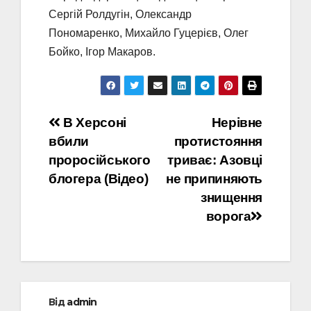
Сергій Ролдугін, Олександр
Пономаренко, Михайло Гуцерієв, Олег
Бойко, Ігор Макаров.
Навігація
В Херсоні
Нерівне
вбили
протистояння
записів
проросійського
триває: Азовці
блогера (Відео)
не припиняють
знищення
ворога
Від
admin