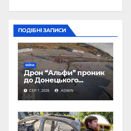
ПОДІБНІ ЗАПИСИ
ВІЙНА
Дрон “Альфи” проник
до Донецького
аеропорту та спалив
СЕР 7, 2026
ADMIN
“Шахед” ще до запуску