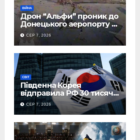
ВІЙНА
Дрон “Альфи” проник до
Донецького аеропорту та
спалив “Шахед” ще до
СЕР 7, 2026
запуску
СВІТ
Південна Корея
відправила РФ 30 тисяч
тонн авіапалива
СЕР 7, 2026