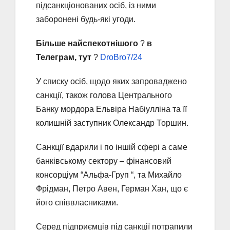
підсанкціонованих осіб, із ними
заборонені будь-які угоди.
Більше найспекотнішого
?
в
Телеграм, тут
?
DroBro7/24
У списку осіб, щодо яких запроваджено
санкції, також голова Центрального
Банку мордора Ельвіра Набіулліна та її
колишній заступник Олександр Торшин.
Санкції вдарили і по іншій сфері а саме
банківському сектору – фінансовий
консорціум “Альфа-Груп “, та Михайло
Фрідман, Петро Авен, Герман Хан, що є
його співвласниками.
Серед підприємців під санкції потрапили