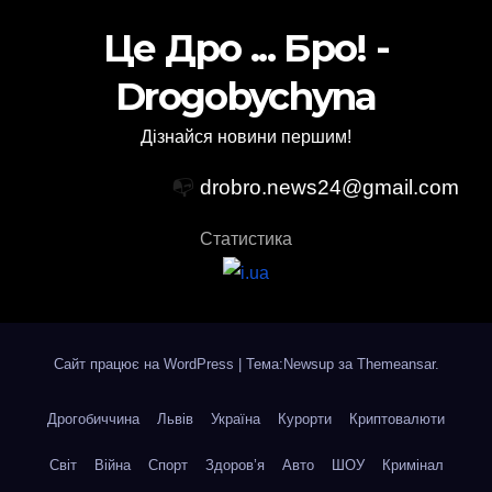
Це Дро ... Бро! -
Drogobychyna
Дізнайся новини першим!
📭
drobro.news24@gmail.com
Статистика
Сайт працює на WordPress
|
Тема:Newsup за
Themeansar
.
Дрогобиччина
Львів
Україна
Курорти
Криптовалюти
Світ
Війна
Спорт
Здоров’я
Авто
ШОУ
Кримінал