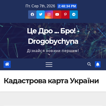
Перейти
Пт. Сер 7th, 2026
2:48:35 PM
до
вмісту
Це Дро ... Бро! -
Drogobychyna
Дізнайся новини першим!
Кадастрова карта України