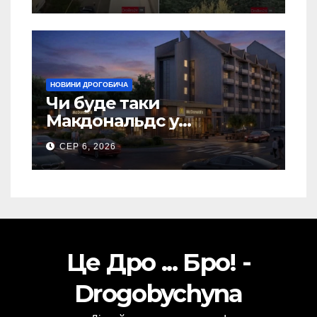
НОВИНИ ДРОГОБИЧА
Чи буде таки
Макдональдс у
Дрогобичі? (Фото)
СЕР 6, 2026
Це Дро ... Бро! -
Drogobychyna