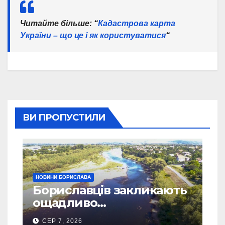
Читайте більше
: “
Кадастрова карта
України – що це і як користуватися
“
ВИ ПРОПУСТИЛИ
НОВИНИ БОРИСЛАВА
Бориславців закликають
ощадливо
використовувати воду
СЕР 7, 2026