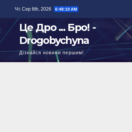
Перейти
Чт. Сер 6th, 2026
6:48:11 AM
до
вмісту
Це Дро ... Бро! -
Drogobychyna
Дізнайся новини першим!