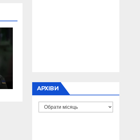
я
АРХІВИ
Архіви