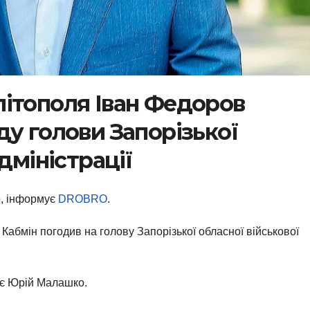
ітополя Іван Федоров
у голови Запорізької
дміністрації
о, інформує
DROBRO
.
 Кабмін погодив на голову Запорізької обласної військової
ає Юрій Малашко.