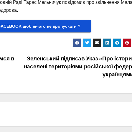
рховній Раді Тарас Мельничук повідомив про звільнення Мал
едорова.
FACEBOOK щоб нічого не пропускати ?
мся в
Зеленський підписав Указ «Про істор
населені територіями російської федер
українцям