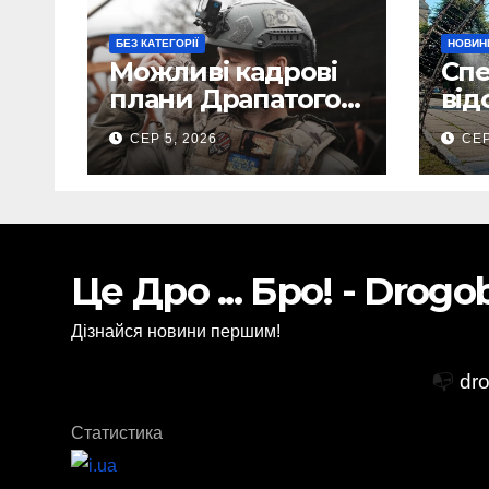
БЕЗ КАТЕГОРІЇ
НОВИН
Можливі кадрові
Спе
плани Драпатого:
від
Маркусу
Бор
СЕР 5, 2026
СЕР
пророкують
жит
важливу посаду у
рек
ЗСУ
(Фо
Це Дро ... Бро! - Drog
Дізнайся новини першим!
📭
dr
Статистика