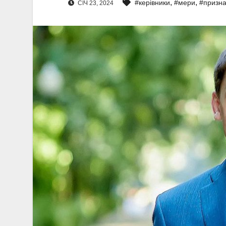
,
,
#керівники
#мери
#призн
СІЧ 23, 2024