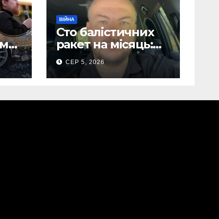
ВІЙНА
Сто балістичних
ом
ракет на місяць:
Сергій “Флеш”
СЕР 5, 2026
лови
закликав українців
готуватися до
нів
гіршого