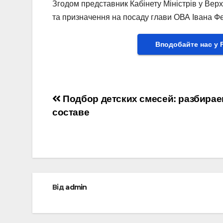
Згодом представник Кабінету Міністрів у Ве
та призначення на посаду глави ОВА Івана Ф
Вподобайте нас у 
Навігація
Подбор детских смесей: разбирае
составе
записів
Від
admin