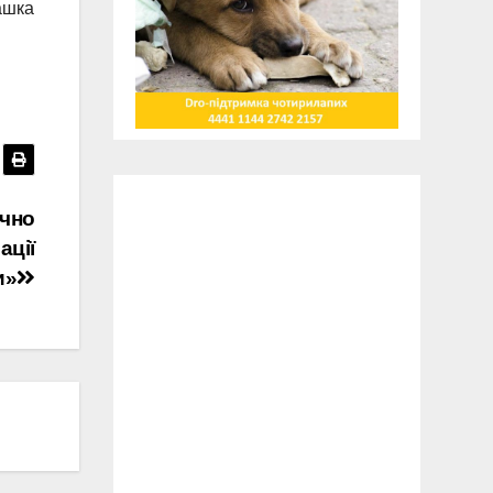
ашка
ично
ації
и»