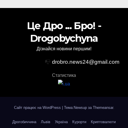
Це Дро ... Бро! -
Drogobychyna
Дізнайся новини першим!
📭
drobro.news24@gmail.com
Статистика
Сайт працює на WordPress
|
Тема:Newsup за
Themeansar
.
Дрогобиччина
Львів
Україна
Курорти
Криптовалюти