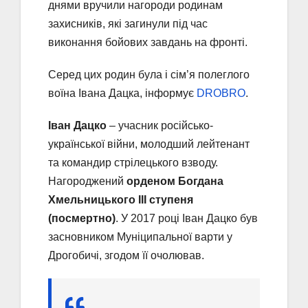
днями вручили нагороди родинам
захисників, які загинули під час
виконання бойових завдань на фронті.
Серед цих родин була і сім’я полеглого
воїна Івана Дацка, інформує
DROBRO
.
Іван Дацко
– учасник російсько-
української війни, молодший лейтенант
та командир стрілецького взводу.
Нагороджений
орденом Богдана
Хмельницького III ступеня
(посмертно)
. У 2017 році Іван Дацко був
засновником Муніципальної варти у
Дрогобичі, згодом її очолював.