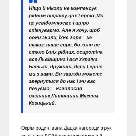
Ніщо й ніколи не компенсує
рідним втрату цих Героїв. Ми
це усвідомлюємо і щиро
співчуваємо. Але я хочу, щоб
вони знали, їхнє горе – це
також наше горе, бо коли не
стало їхніх рідних, осиротіла
вся Львівщина і вся Україна.
Батьки, дружини, діти Героїв,
ми з вами. Ви завжди можете
звернутися до нас і ми вас
почуємо, – наголосив
очільник Львівщини Максим
Козицький.
Окрім родин Івана Дацка нагороди з рук