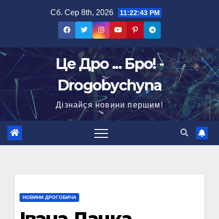
Перейти
Сб. Сер 8th, 2026
11:22:44 PM
до
вмісту
Це Дро ... Бро! -
Drogobychyna
Дізнайся новини першим!
НОВИНИ ДРОГОБИЧА
Івана Дацка