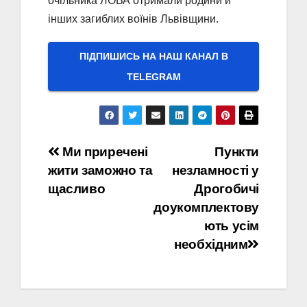
очільника ЛОВА отримали родини й
інших загиблих воїнів Львівщини.
ПІДПИШИСЬ НА НАШ КАНАЛ В
ТELEGRAM
Навігація
Ми приречені
Пункти
жити заможно та
незламності у
записів
щасливо
Дрогобичі
доукомплектову
ють усім
необхідним