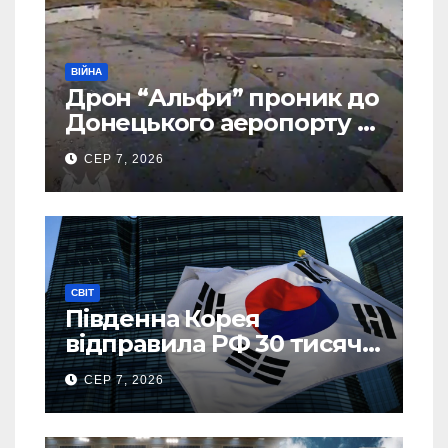
ВІЙНА
Дрон “Альфи” проник до
Донецького аеропорту та
спалив “Шахед” ще до
СЕР 7, 2026
запуску
СВІТ
Південна Корея
відправила РФ 30 тисяч
тонн авіапалива
СЕР 7, 2026