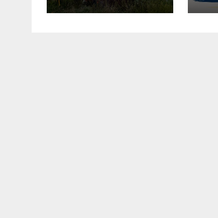
Дрогобичі:
ви
“врятовано” 4
спо
гаражі (Відео)
гр