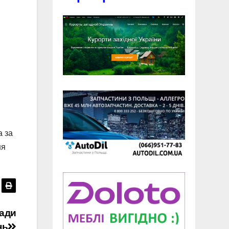
а за
ня
ради
нь