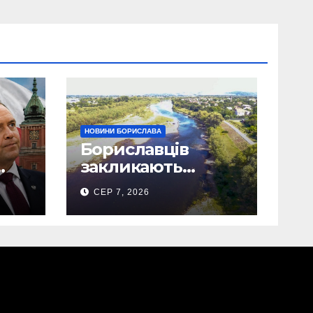
НОВИНИ БОРИСЛАВА
Бориславців
закликають
ощадливо
СЕР 7, 2026
використовувати
воду