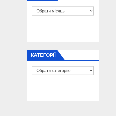
Архіви
КАТЕГОРІЇ
Категорії