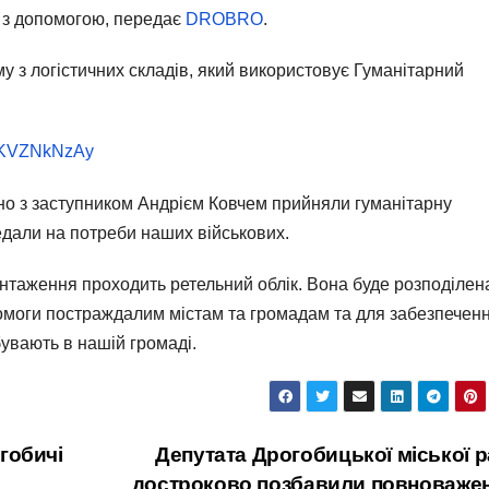
 з допомогою, передає
DROBRO
.
 з логістичних складів, який використовує Гуманітарний
-fKVZNkNzAy
но з заступником Андрієм Ковчем прийняли гуманітарну
едали на потреби наших військових.
нтаження проходить ретельний облік. Вона буде розподілен
омоги постраждалим містам та громадам та для забезпечен
бувають в нашій громаді.
гобичі
Депутата Дрогобицької міської 
достроково позбавили повноваже