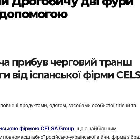
ли Дрогобичу дві фури
 допомогою
ча прибув черговий транш
и від іспанської фірми CEL
аповнені продуктами, одягом, засобами особистої гігієни та
анською фірмою CELSA Group
, що є найбільшим
у повномасштабної російсько-української війни, фірма зібра