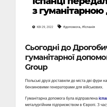
Іспанці переда
з гуманітарною
,
#допомога
#Іспанія
КВІ 29, 2022
Сьогодні до Дрогоби
гуманітарної допомог
Group
Польські друзі доставили до міста дві фури н
бензиновими генераторами для військових.
Гуманітарна допомога була відправлена
ісп
металургійним підприємством в Європі. З час