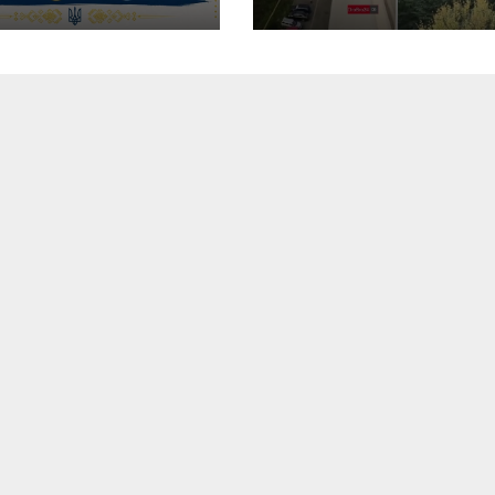
ступатимуть
що горіло 5
ртивні клубів
гаражів (Відео)
омадии