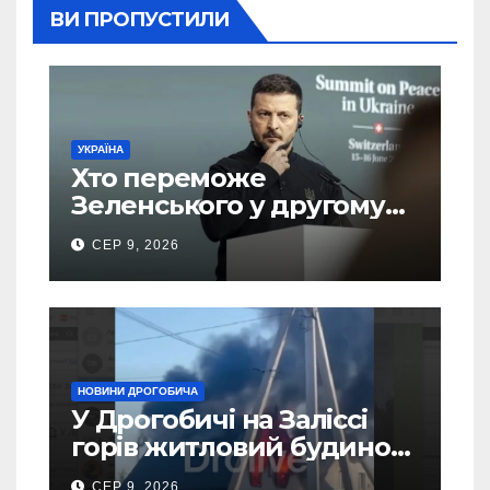
ВИ ПРОПУСТИЛИ
УКРАЇНА
Хто переможе
Зеленського у другому
турі виборів президента
СЕР 9, 2026
України – новий рейтинг
SOCIS
НОВИНИ ДРОГОБИЧА
У Дрогобичі на Заліссі
горів житловий будинок
(Відео)
СЕР 9, 2026