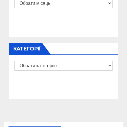
Архіви
КАТЕГОРІЇ
Категорії