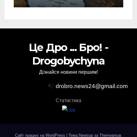
спеціальній зоні – ЗМІ
Це Дро ... Бро! -
Drogobychyna
Дізнайся новини першим!
📭
drobro.news24@gmail.com
Статистика
Сайт працює на WordPress
|
Тема:Newsup за
Themeansar
.