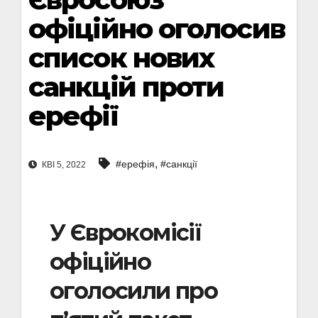
офіційно оголосив
список нових
санкцій проти
ерефії
,
#ерефія
#санкції
КВІ 5, 2022
У Єврокомісії
офіційно
оголосили про