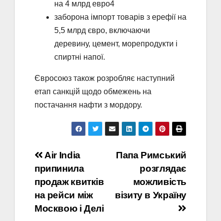
на 4 млрд евро4
заборона імпорт товарів з ерефії на
5,5 млрд євро, включаючи
деревину, цемент, морепродукти і
спиртні напої.
Євросоюз також розробляє наступний
етап санкцій щодо обмежень на
постачання нафти з мордору.
Навігація
Air India
Папа Римський
припинила
розглядає
записів
продаж квитків
можливість
на рейси між
візиту в Україну
Москвою і Делі