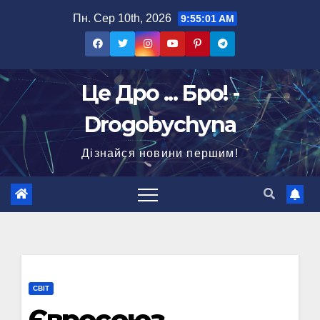
Перейти
Пн. Сер 10th, 2026
9:55:02 AM
до
вмісту
Це Дро ... Бро! -
Drogobychyna
Дізнайся новини першим!
СВІТ
Євросоюз