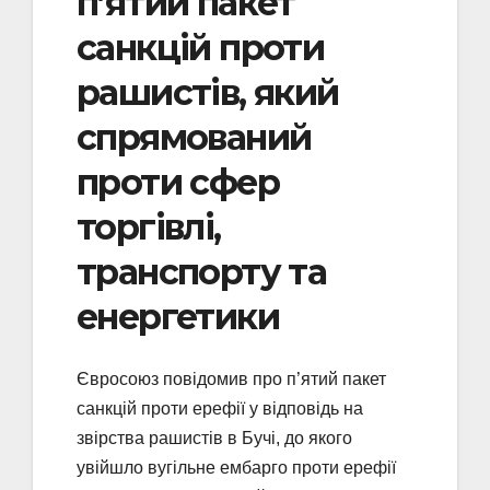
п’ятий пакет
санкцій проти
рашистів, який
спрямований
проти сфер
торгівлі,
транспорту та
енергетики
Євросоюз повідомив про п’ятий пакет
санкцій проти ерефії у відповідь на
звірства рашистів в Бучі, до якого
увійшло вугільне ембарго проти ерефії