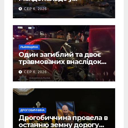
Дрогобичі? (Фото)
СЕР 6, 2026
ЛЬВІВЩИНА
Один загиблий та двоє
травмованих внаслідок
ДТП на Самбірщині
СЕР 6, 2026
ДРОГОБИЧЧИНА
Дрогобиччина провела в
останню земну дорогу