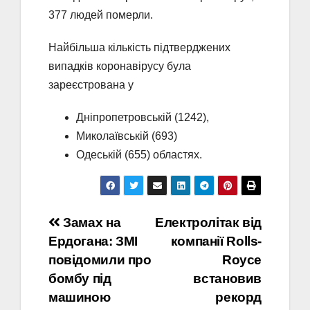
377 людей померли.
Найбільша кількість підтверджених
випадків коронавірусу була
зареєстрована у
Дніпропетровській (1242),
Миколаївській (693)
Одеській (655) областях.
Навігація
Замах на
Електролітак від
Ердогана: ЗМІ
компанії Rolls-
записів
повідомили про
Royce
бомбу під
встановив
машиною
рекорд