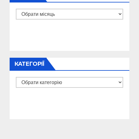
Архіви
КАТЕГОРІЇ
Категорії