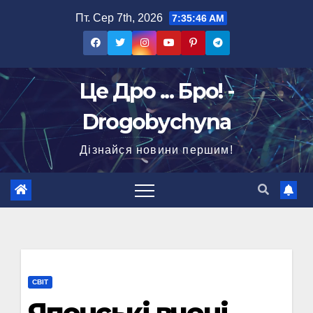
Перейти
Пт. Сер 7th, 2026
7:35:47 AM
до
вмісту
Це Дро ... Бро! -
Drogobychyna
Дізнайся новини першим!
СВІТ
Японські вчені