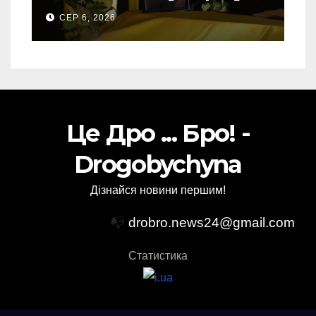
свого Захисника – Олега
СЕР 6, 2026
Торського
Це Дро ... Бро! -
Drogobychyna
Дізнайся новини першим!
📭
drobro.news24@gmail.com
Статистика