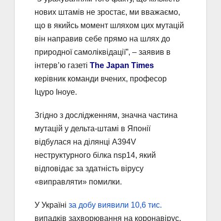
нових штамів не зростає, ми вважаємо,
що в якийсь момент шляхом цих мутацій
він направив себе прямо на шлях до
природної самоліквідації”, – заявив в
інтерв’ю газеті
The Japan Times
керівник команди вчених, професор
Іцуро Іноуе.
Згідно з дослідженням, значна частина
мутацій у дельта-штамі в Японії
відбулася на ділянці A394V
неструктурного білка nsp14, який
відповідає за здатність вірусу
«виправляти» помилки.
У Україні
за добу виявили 10,6 тис.
випадків захворювання на коронавірус,