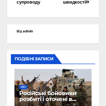
супроводу
швидкості
Від
admin
ПОДІБНІ ЗАПИСИ
СВІТ
Російські бойовики
розбиті і оточені в
Малі: посольство РФ