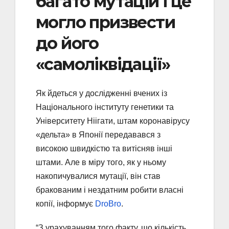
багато мутацій і це
могло призвести
до його
«самоліквідації»
Як йдеться у дослідженні вчених із
Національного інституту генетики та
Університету Ніігати, штам коронавірусу
«дельта» в Японії передавався з
високою швидкістю та витісняв інші
штами. Але в міру того, як у ньому
накопичувалися мутації, він став
бракованим і нездатним робити власні
копії, інформує
DroBro
.
“З урахуванням того факту, що кількість