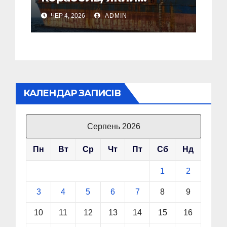
грабував окуповані
ЧЕР 4, 2026
ADMIN
території України
КАЛЕНДАР ЗАПИСІВ
Серпень 2026
Пн
Вт
Ср
Чт
Пт
Сб
Нд
1
2
3
4
5
6
7
8
9
10
11
12
13
14
15
16