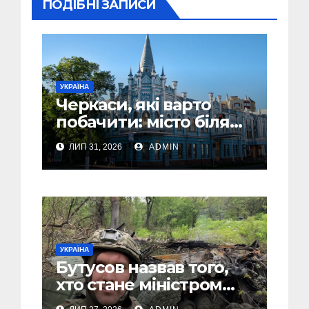
ПОДІБНІ ЗАПИСИ
УКРАЇНА
Черкаси, які варто
побачити: місто біля
Дніпра, зелені парки
ЛИП 31, 2026
ADMIN
та місця з особливою
атмосферою
УКРАЇНА
Бутусов назвав того,
хто стане міністром
оборони України, і