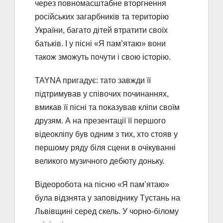
через повномасштабне вторгнення
російських загарбників та територію
України, багато дітей втратити своїх
батьків. І у пісні «Я пам’ятаю» вони
також зможуть почути і свою історію.
TAYNA пригадує: тато завжди її
підтримував у співочих починаннях,
вмикав її пісні та показував кліпи своїм
друзям. А на презентації її першого
відеокліпу був одним з тих, хто стояв у
першому ряду біля сцени в очікуванні
великого музичного дебюту доньку.
Відеоробота на пісню «Я пам’ятаю»
була відзнята у заповіднику Tустань на
Львівщині серед скель. У чорно-білому