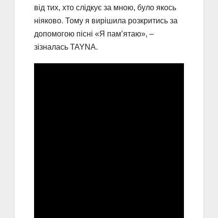
від тих, хто слідкує за мною, було якось
ніяково. Тому я вирішила розкритись за
допомогою пісні «Я пам’ятаю», –
зізналась TAYNA.