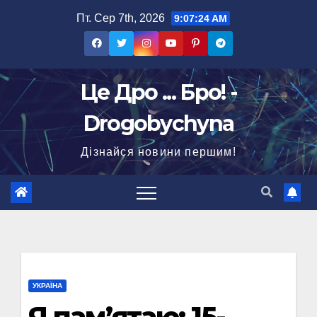
Перейти
Пт. Сер 7th, 2026
9:07:25 AM
до
вмісту
Це Дро ... Бро! -
Drogobychyna
Дізнайся новини першим!
УКРАЇНА
Я пам’ятаю: 15-