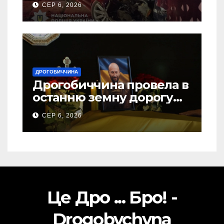
СЕР 6, 2026
ДРОГОБИЧЧИНА
Дрогобиччина провела в
останню земну дорогу
свого Захисника – Олега
СЕР 6, 2026
Торського
Це Дро ... Бро! -
Drogobychyna