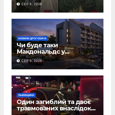
5 гаражів (Відео)
СЕР 6, 2026
НОВИНИ ДРОГОБИЧА
Чи буде таки
Макдональдс у
Дрогобичі? (Фото)
СЕР 6, 2026
ЛЬВІВЩИНА
Один загиблий та двоє
травмованих внаслідок
ДТП на Самбірщині