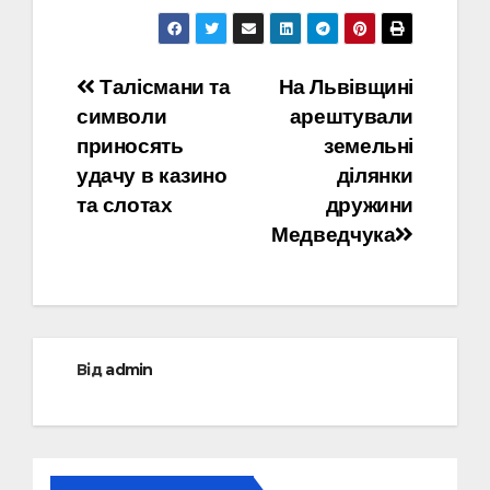
Навігація
Талісмани та
На Львівщині
символи
арештували
записів
приносять
земельні
удачу в казино
ділянки
та слотах
дружини
Медведчука
Від
admin