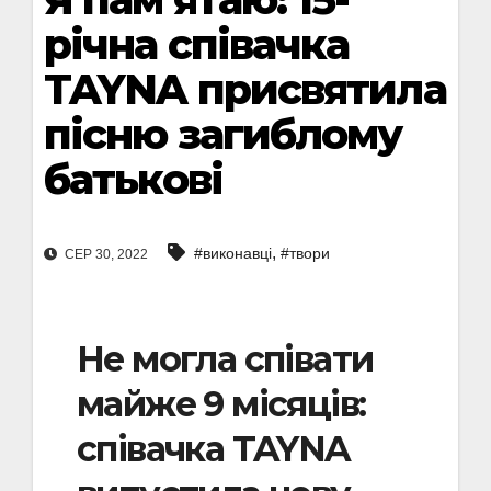
річна співачка
TAYNA присвятила
пісню загиблому
батькові
,
#виконавці
#твори
СЕР 30, 2022
Не могла співати
майже 9 місяців:
співачка TAYNA