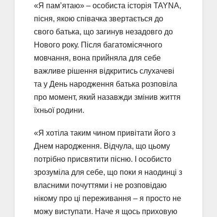
«Я пам’ятаю» – особиста історія TAYNA,
пісня, якою співачка звертається до
свого батька, що загинув незадовго до
Нового року. Після багатомісячного
мовчання, вона прийняла для себе
важливе рішення відкритись слухачеві
та у День народження батька розповіла
про момент, який назавжди змінив життя
їхньої родини.
«Я хотіла таким чином привітати його з
Днем народження. Відчула, що цьому
потрібно присвятити пісню. І особисто
зрозуміла для себе, що поки я наодинці з
власними почуттями і не розповідаю
нікому про ці переживання – я просто не
можу виступати. Наче я щось приховую