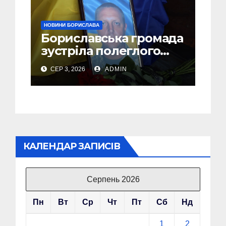
НОВИНИ БОРИСЛАВА
Бориславська громада
зустріла полеглого
Захисника Андрія
СЕР 3, 2026
ADMIN
Шемеляка
КАЛЕНДАР ЗАПИСІВ
Серпень 2026
Пн
Вт
Ср
Чт
Пт
Сб
Нд
1
2