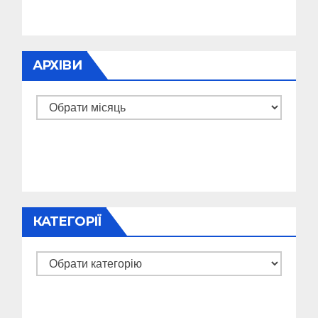
АРХІВИ
Архіви
КАТЕГОРІЇ
Категорії