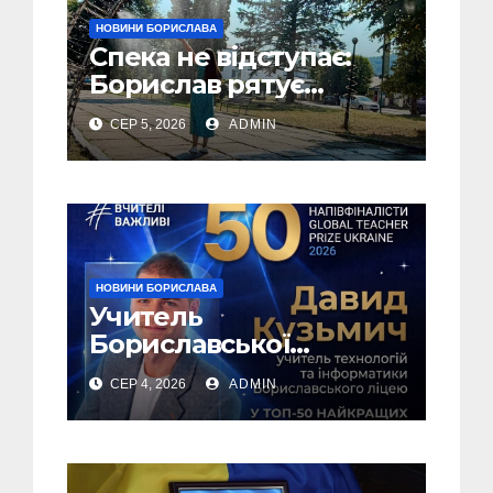
НОВИНИ БОРИСЛАВА
Спека не відступає:
Борислав рятує
жителів від рекордної
СЕР 5, 2026
ADMIN
спеки (Фото)
НОВИНИ БОРИСЛАВА
Учитель
Бориславської
громади – у ТОП-50
СЕР 4, 2026
ADMIN
найкращих педагогів
України!