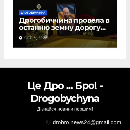
ДРОГОБИЧЧИНА
Дрогобиччина провела в
останню земну дорогу
свого Захисника – Олега
СЕР 6, 2026
Торського
Це Дро ... Бро! -
Drogobychyna
Дізнайся новини першим!
📭
drobro.news24@gmail.com