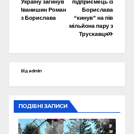
Україну загинув
підприємець із
записів
Іванишин Роман
Борислава
з Борислава
“кинув” на пів
мільйона пару з
Трускавця
Від
admin
ПОДІБНІ ЗАПИСИ