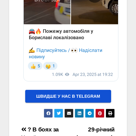
ШВИДШЕ У НАС В ТELEGRAM
Навігація
? В боях за
29-річний