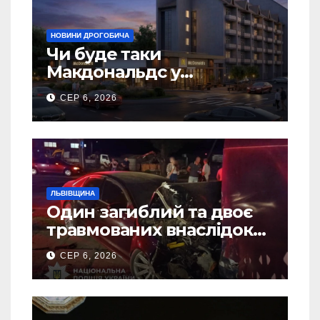
НОВИНИ ДРОГОБИЧА
Чи буде таки
Макдональдс у
Дрогобичі? (Фото)
СЕР 6, 2026
ЛЬВІВЩИНА
Один загиблий та двоє
травмованих внаслідок
ДТП на Самбірщині
СЕР 6, 2026