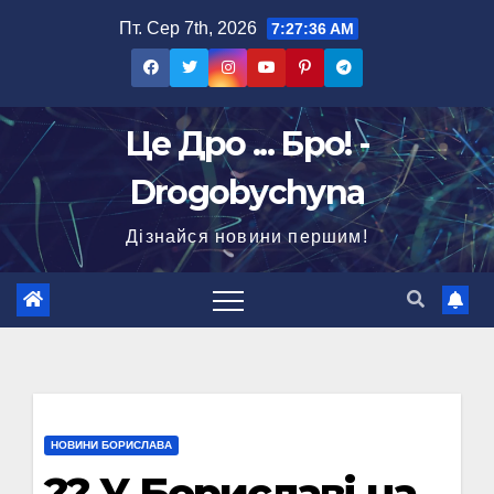
Перейти
Пт. Сер 7th, 2026
7:27:37 AM
до
вмісту
Це Дро ... Бро! -
Drogobychyna
Дізнайся новини першим!
НОВИНИ БОРИСЛАВА
?? У Бориславі на