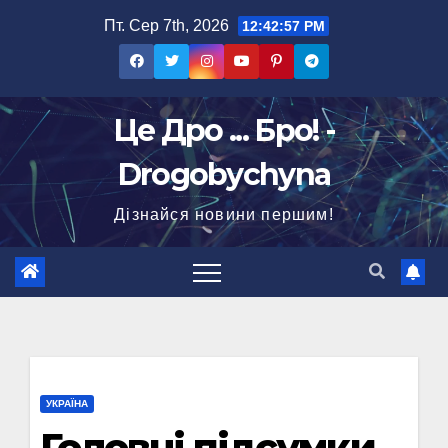
Перейти
Пт. Сер 7th, 2026
12:42:58 PM
до
вмісту
Це Дро ... Бро! -
Drogobychyna
Дізнайся новини першим!
УКРАЇНА
Головні підсумки