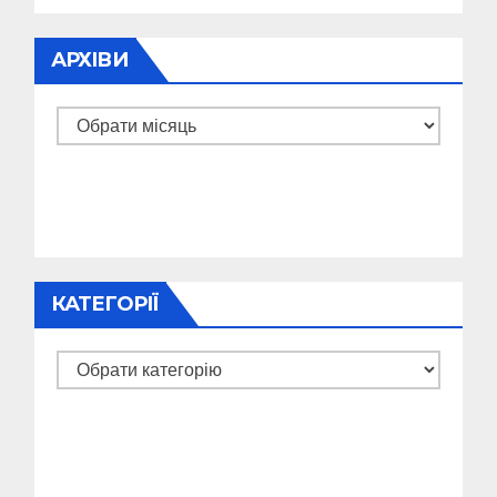
АРХІВИ
Архіви
КАТЕГОРІЇ
Категорії