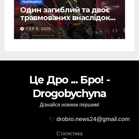
ЛЬВІВЩИНА
Один загиблий та двоє
травмованих внаслідок
ДТП на Самбірщині
СЕР 6, 2026
Це Дро ... Бро! -
Drogobychyna
Дізнайся новини першим!
📭
drobro.news24@gmail.com
Статистика