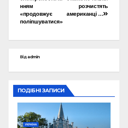
нням
розчистять
«продовжує
американці …
поліпшуватися»
Від
admin
ПОДІБНІ ЗАПИСИ
УКРАЇНА