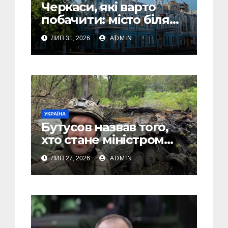
Черкаси, які варто
побачити: місто біля
Дніпра, зелені парки
ЛИП 31, 2026
ADMIN
та місця з особливою
атмосферою
УКРАЇНА
Бутусов назвав того,
хто стане міністром
оборони України, і
ЛИП 27, 2026
ADMIN
пояснив, чому інакше
не може бути