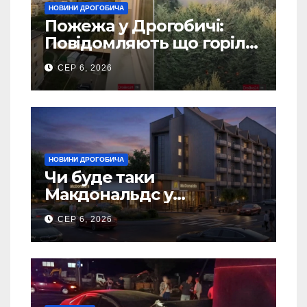
НОВИНИ ДРОГОБИЧА
Пожежа у Дрогобичі:
Повідомляють що горіло
5 гаражів (Відео)
СЕР 6, 2026
НОВИНИ ДРОГОБИЧА
Чи буде таки
Макдональдс у
Дрогобичі? (Фото)
СЕР 6, 2026