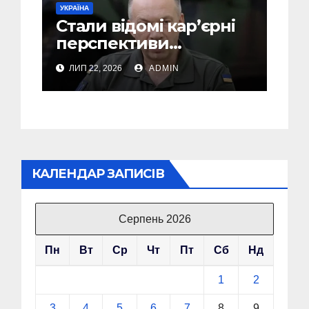
УКРАЇНА
Стали відомі кар’єрні
перспективи
Сирського після
ЛИП 22, 2026
ADMIN
звільнення з посади
Головкому ВСУ
КАЛЕНДАР ЗАПИСІВ
Серпень 2026
Пн
Вт
Ср
Чт
Пт
Сб
Нд
1
2
3
4
5
6
7
8
9