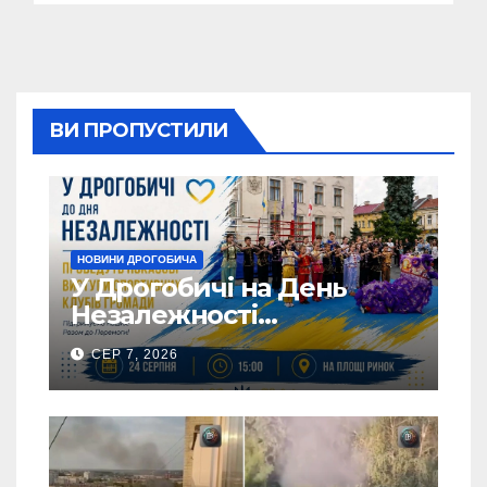
ВИ ПРОПУСТИЛИ
НОВИНИ ДРОГОБИЧА
У Дрогобичі на День
Незалежності
виступатимуть спортивні
СЕР 7, 2026
клубів громадии