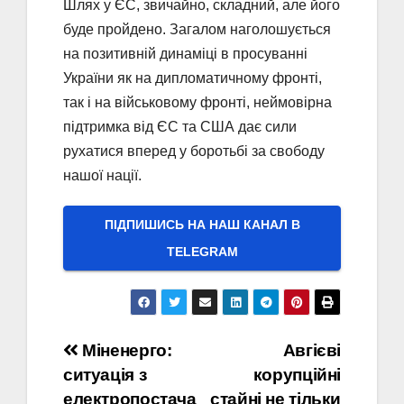
Шлях у ЄС, звичайно, складний, але його
буде пройдено. Загалом наголошується
на позитивній динаміці в просуванні
України як на дипломатичному фронті,
так і на військовому фронті, неймовірна
підтримка від ЄС та США дає сили
рухатися вперед у боротьбі за свободу
нашої нації.
ПІДПИШИСЬ НА НАШ КАНАЛ В
ТELEGRAM
Навігація
Міненерго:
Авгієві
ситуація з
корупційні
записів
електропостача
стайні не тільки