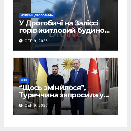
НОВИНИ ДРОГОБИЧА
У Дрогобичі на Заліссі
горів житловий будинок
(Відео)
СЕР 9, 2026
СВІТ
“Щось змінилося”, –
Туреччина запросила у
США дозвіл передати
СЕР 9, 2026
Україні ATACMS та M270