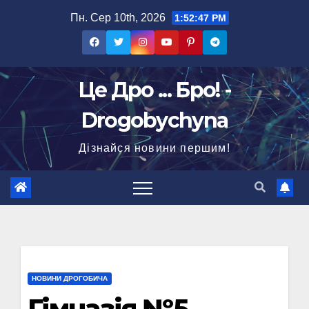
Перейти
Пн. Сер 10th, 2026
1:52:48 PM
до
вмісту
Це Дро ... Бро! -
Drogobychyna
Дізнайся новини першим!
НОВИНИ ДРОГОБИЧА
Гімназія №5