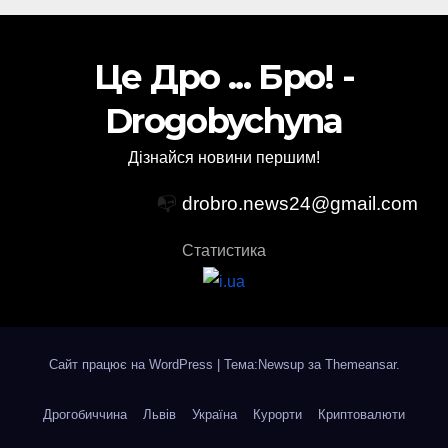
Це Дро ... Бро! -
Drogobychyna
Дізнайся новини першим!
📭
drobro.news24@gmail.com
Статистика
Сайт працює на WordPress
|
Тема:Newsup за
Themeansar
.
Дрогобиччина
Львів
Україна
Курорти
Криптовалюти