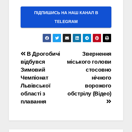
ПІДПИШИСЬ НА НАШ КАНАЛ В
ТELEGRAM
Навігація
В Дрогобичі
Звернення
відбувся
міського голови
записів
Зимовий
стосовно
Чемпіонат
нічного
Львівської
ворожого
області з
обстрілу (Відео)
плавання