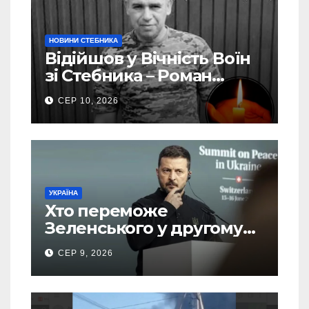
НОВИНИ СТЕБНИКА
Відійшов у Вічність Воїн
зі Стебника – Роман
Кучера
СЕР 10, 2026
УКРАЇНА
Хто переможе
Зеленського у другому
турі виборів президента
СЕР 9, 2026
України – новий рейтинг
SOCIS