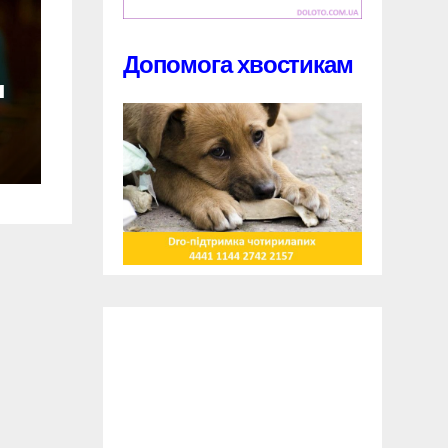
Допомога хвостикам
и
и