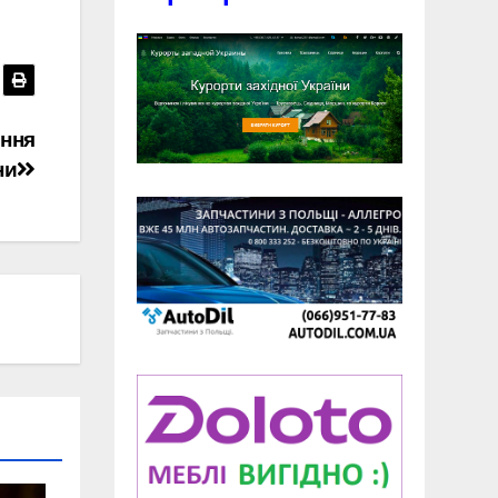
ення
ни