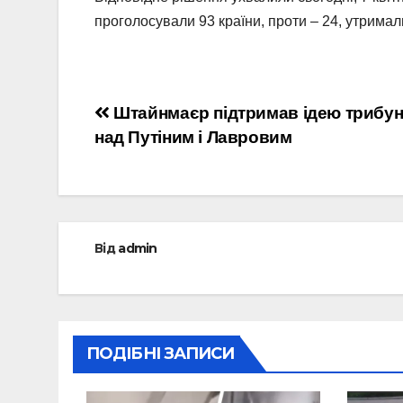
проголосували 93 країни, проти – 24, утримал
Навігація
Штайнмаєр підтримав ідею трибу
над Путіним і Лавровим
записів
Від
admin
ПОДІБНІ ЗАПИСИ