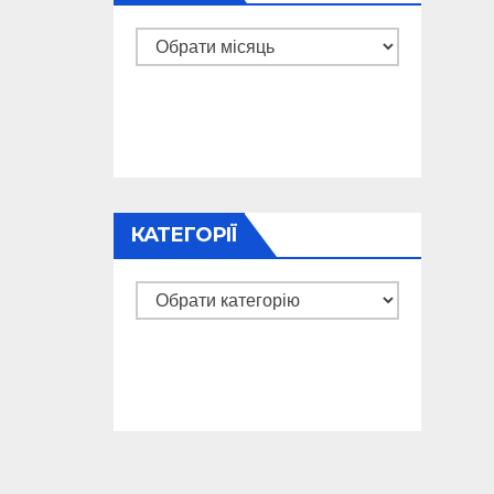
Архіви
КАТЕГОРІЇ
Категорії