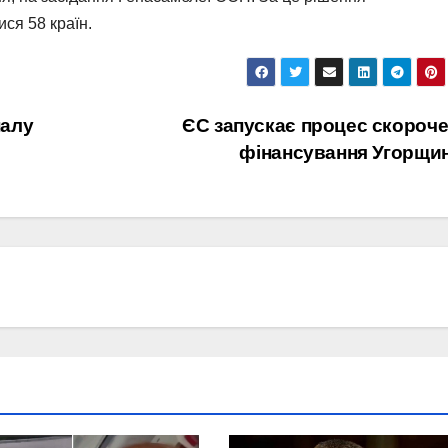
ися 58 країн.
налу
ЄС запускає процес скороч
фінансування Угорщи