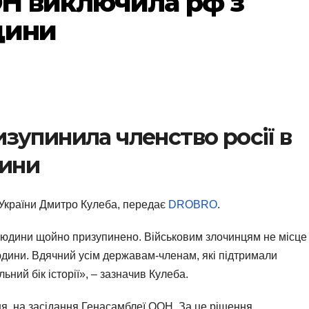
Н виключила рф з
дини
зупинила членство росії в
дини
 України Дмитро Кулеба, передає
DROBRO
.
 людини щойно призупинено. Військовим злочинцям не місце
дини. Вдячний усім державам-членам, які підтримали
ний бік історії», – зазначив Кулеба.
ня, на засідання Генасамблеї ООН. За це рішення