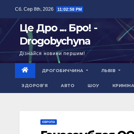
Перейти
Сб. Сер 8th, 2026
11:02:59 PM
до
вмісту
Це Дро ... Бро! -
Drogobychyna
Дізнайся новини першим!
ДРОГОБИЧЧИНА
ЛЬВІВ
ЗДОРОВ’Я
АВТО
ШОУ
КРИМІН
ЄВРОПА