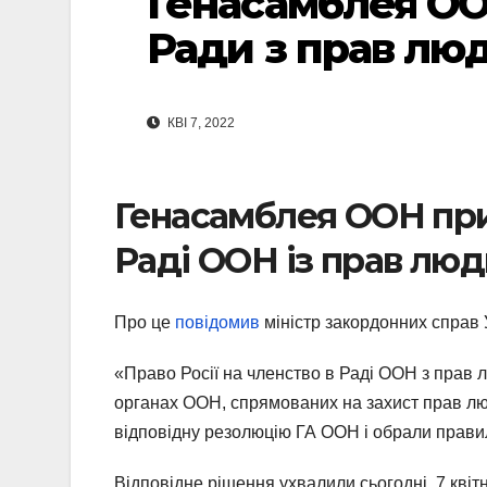
Генасамблея ОО
Ради з прав лю
КВІ 7, 2022
Генасамблея ООН при
Раді ООН із прав лю
Про це
повідомив
міністр закордонних справ
«Право Росії на членство в Раді ООН з прав
органах ООН, спрямованих на захист прав лю
відповідну резолюцію ГА ООН і обрали правиль
Відповідне рішення ухвалили сьогодні, 7 квіт