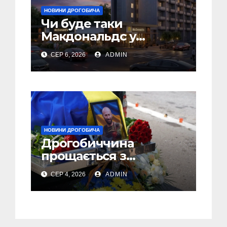
НОВИНИ ДРОГОБИЧА
Чи буде таки
Макдональдс у
Дрогобичі? (Фото)
СЕР 6, 2026
ADMIN
НОВИНИ ДРОГОБИЧА
Дрогобиччина
прощається з
полеглим Воїном
СЕР 4, 2026
ADMIN
Олегом Торським