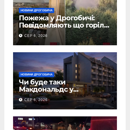
НОВИНИ ДРОГОБИЧА
Пожежа у Дрогобичі:
Повідомляють що горіло
5 гаражів (Відео)
СЕР 6, 2026
НОВИНИ ДРОГОБИЧА
Чи буде таки
Макдональдс у
Дрогобичі? (Фото)
СЕР 6, 2026