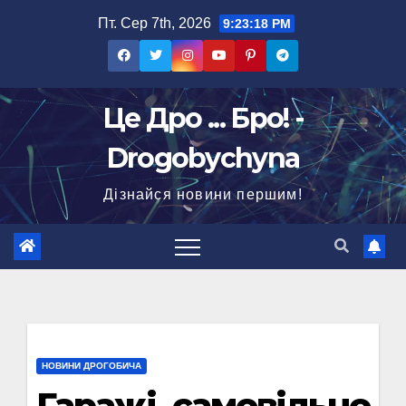
Перейти
Пт. Сер 7th, 2026
9:23:19 PM
до
вмісту
Це Дро ... Бро! -
Drogobychyna
Дізнайся новини першим!
НОВИНИ ДРОГОБИЧА
Гаражі, самовільно