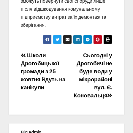
зможуть повернути свої споруди лише
після відшкодування комунальному
підприємству витрат за їх демонтаж та
зберігання.
Навігація
Школи
Сьогодні у
Дрогобицької
Дрогобичі не
записів
громади з 25
буде води у
жовтня йдуть на
мікрорайоні
канікули
вул. Є.
Коновальця
Від
admin