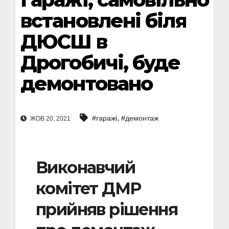
встановлені біля
ДЮСШ в
Дрогобичі, буде
демонтовано
,
#гаражі
#демонтаж
ЖОВ 20, 2021
Виконавчий
комітет ДМР
прийняв рішення