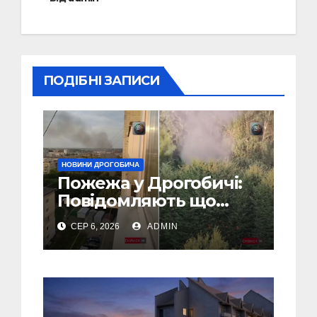
ПОДІБНІ ЗАПИСИ
НОВИНИ ДРОГОБИЧА
Пожежа у Дрогобичі:
Повідомляють що
горіло 5 гаражів
СЕР 6, 2026
ADMIN
(Відео)