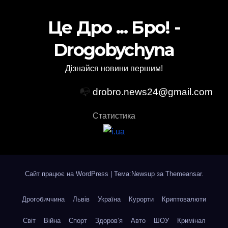
Це Дро ... Бро! -
Drogobychyna
Дізнайся новини першим!
📭
drobro.news24@gmail.com
Статистика
Сайт працює на WordPress
|
Тема:Newsup за
Themeansar
.
Дрогобиччина
Львів
Україна
Курорти
Криптовалюти
Світ
Війна
Спорт
Здоров’я
Авто
ШОУ
Кримінал