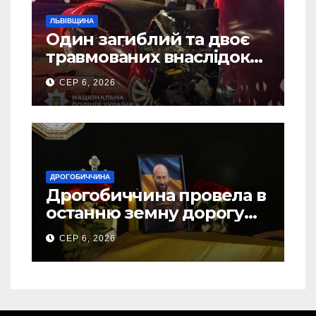
ЛЬВІВЩИНА
Один загиблий та двоє
травмованих внаслідок
ДТП на Самбірщині
СЕР 6, 2026
ДРОГОБИЧЧИНА
Дрогобиччина провела в
останню земну дорогу
свого Захисника – Олега
СЕР 6, 2026
Торського