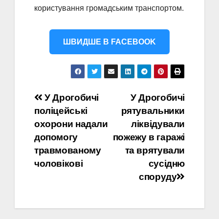
користування громадським транспортом.
ШВИДШЕ В FACEBOOK
Навігація
У Дрогобичі
У Дрогобичі
поліцейські
рятувальники
записів
охорони надали
ліквідували
допомогу
пожежу в гаражі
травмованому
та врятували
чоловікові
сусідню
споруду