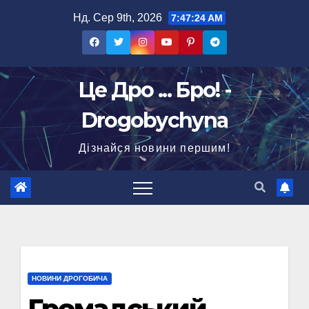
Перейти
Нд. Сер 9th, 2026
7:47:25 AM
до
вмісту
Це Дро ... Бро! -
Drogobychyna
Дізнайся новини першим!
НОВИНИ ДРОГОБИЧА
Громадський