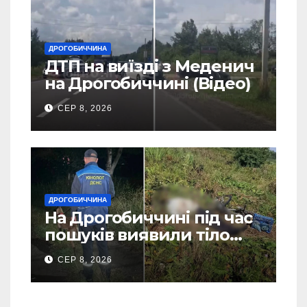
ДРОГОБИЧЧИНА
ДТП на виїзді з Меденич
на Дрогобиччині (Відео)
СЕР 8, 2026
ДРОГОБИЧЧИНА
На Дрогобиччині під час
пошуків виявили тіло
зниклого чоловіка (Фото)
СЕР 8, 2026