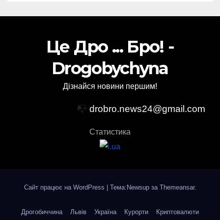
Це Дро ... Бро! -
Drogobychyna
Дізнайся новини першим!
📭
drobro.news24@gmail.com
Статистика
Сайт працює на WordPress
|
Тема:Newsup за
Themeansar
.
Дрогобиччина
Львів
Україна
Курорти
Криптовалюти