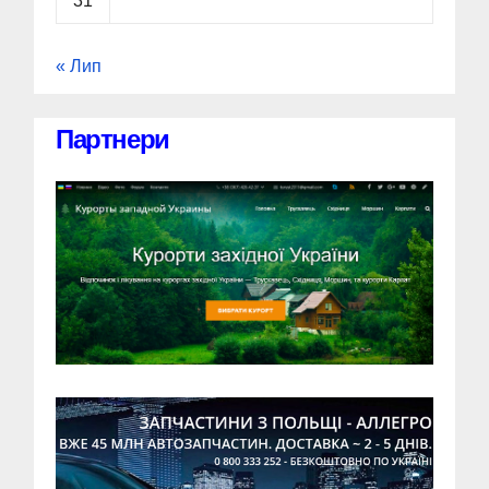
31
« Лип
Партнери