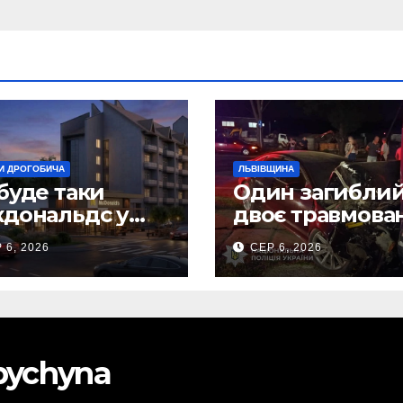
И ДРОГОБИЧА
ЛЬВІВЩИНА
буде таки
Один загиблий
дональдс у
двоє травмова
гобичі? (Фото)
внаслідок ДТП 
 6, 2026
СЕР 6, 2026
Самбірщині
obychyna