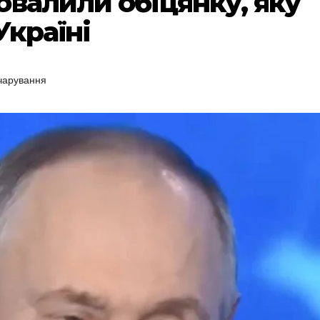
овалили обіцянку, яку
Україні
чарування