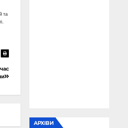
й та
і.
 час
ни
АРХІВИ