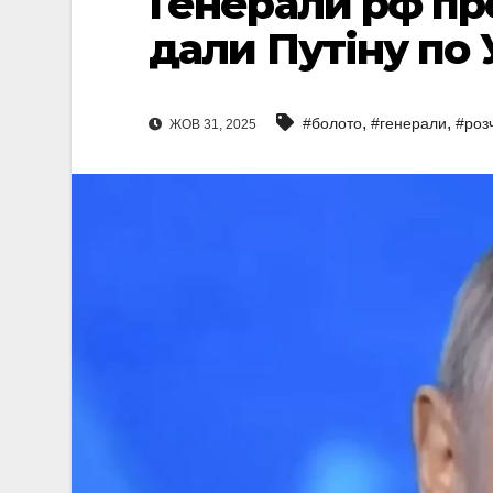
Генерали рф пр
дали Путіну по 
,
,
#болото
#генерали
#роз
ЖОВ 31, 2025