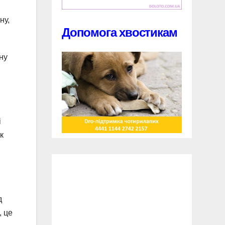
ну,
Допомога хвостикам
ну
і
к
д
, це