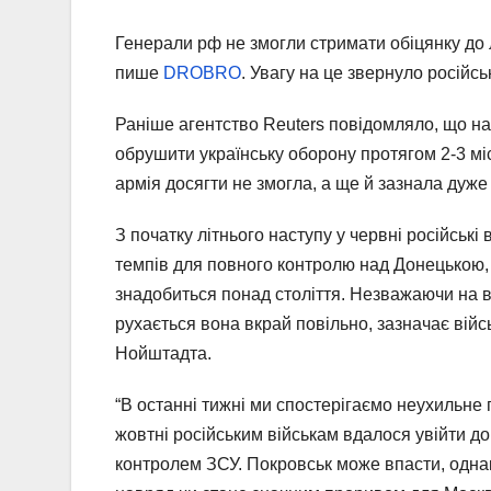
Генерали рф не змогли стримати обіцянку до 
пише
DROBRO
. Увагу на це звернуло росій
Раніше агентство Reuters повідомляло, що н
обрушити українську оборону протягом 2-3 міс
армія досягти не змогла, а ще й зазнала дуже
З початку літнього наступу у червні російські 
темпів для повного контролю над Донецькою,
знадобиться понад століття. Незважаючи на від
рухається вона вкрай повільно, зазначає війс
Нойштадта.
“В останні тижні ми спостерігаємо неухильне п
жовтні російським військам вдалося увійти до
контролем ЗСУ. Покровськ може впасти, однак,