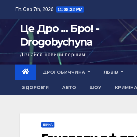
Перейти
Пт. Сер 7th, 2026
11:08:33 PM
до
вмісту
Це Дро ... Бро! -
Drogobychyna
Дізнайся новини першим!
ДРОГОБИЧЧИНА
ЛЬВІВ
ЗДОРОВ’Я
АВТО
ШОУ
КРИМІН
ВІЙНА