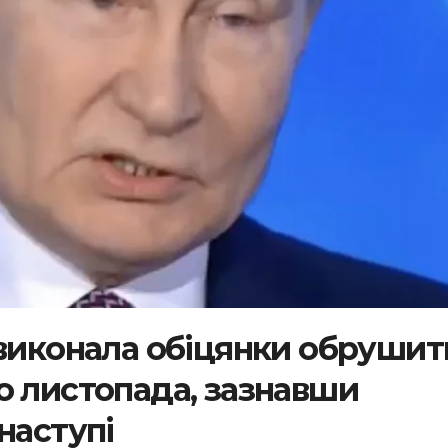
 виконала обіцянки обрушит
о листопада, зазнавши
наступі