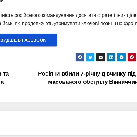
и.
ність російського командування досягати стратегічних ціле
військ, які продовжують утримувати ключові позиції на фронт
ВИДШЕ В FACEBOOK
 та
Росіяни вбили 7-річну дівчинку під
та
масованого обстрілу Вінниччи