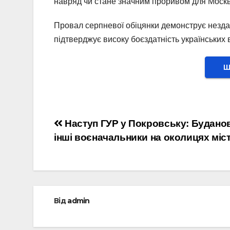
навряд чи стане значним проривом для Москв
Провал серпневої обіцянки демонструє нездат
підтверджує високу боєздатність українських 
Ш
Навігація
Наступ ГУР у Покровську: Буданов
інші воєначальники на околицях міс
записів
Від
admin