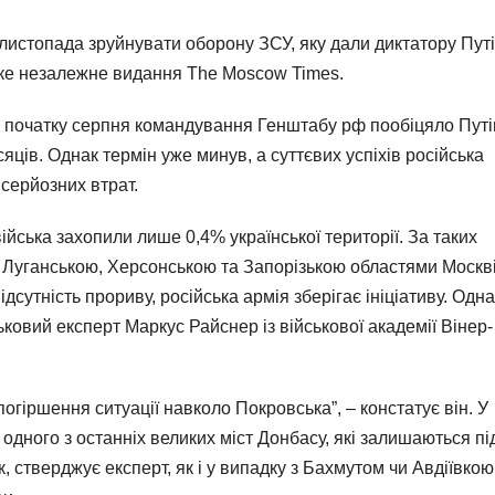
листопада зруйнувати оборону ЗСУ, яку дали диктатору Путі
ське незалежне видання The Moscow Times.
а початку серпня командування Генштабу рф пообіцяло Путі
яців. Однак термін уже минув, а суттєвих успіхів російська
 серйозних втрат.
війська захопили лише 0,4% української території. За таких
 Луганською, Херсонською та Запорізькою областями Москв
сутність прориву, російська армія зберігає ініціативу. Одна
ьковий експерт Маркус Райснер із військової академії Вінер-
огіршення ситуації навколо Покровська”, – констатує він. У
 одного з останніх великих міст Донбасу, які залишаються пі
 стверджує експерт, як і у випадку з Бахмутом чи Авдіївкою