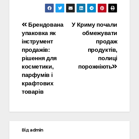
Навігація
Брендована
У Криму почали
упаковка як
обмежувати
записів
інструмент
продаж
продажів:
продуктів,
рішення для
полиці
косметики,
порожніють
парфумів і
крафтових
товарів
Від
admin