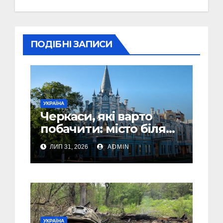
ПОДІБНІ ЗАПИСИ
УКРАЇНА
Черкаси, які варто
побачити: місто біля
Дніпра, зелені парки
ЛИП 31, 2026
ADMIN
та місця з особливою
атмосферою
УКРАЇНА